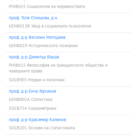
PHIB655 Социология на неравенствата
проф. Толя Стоицова, д.н.
GENB013B Увод в социалната психология
проф. д-р Веселин Методиев
GENB019 Историческото познание
проф. д-р Димитър Вацов
PHIB615 Философия на гражданското общество и
човешките права
SOCB903 Медии и политики
проф. д-р Енчо Герганов
GENB002A Статистика
SOCB754 Социометрика
проф. д-р Красимир Калинов
SOCB201 Основи на статистиката