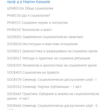
проф. д-р Мартин Канушев
GENB010A Обща социология
PHIB150 Що е социология?
PHIB552 Социални норми и патологии
PHIB650 Технологии и власт
SOCB001 Съвременни социологически практики
SOCB010 Институции и властови отношения
SOCB015 Диагностика и разрешаване на социални кризи
SOCB017 Методи и практики на социална регулация
SOCB303 Генеалогия и диогностика на социалните кризи
SOCB403 Социология на правото
SOCB539 Семинар: Социологически дискусионен клуб - I
SOCB562 Семинар: Научни публикации – І част
SOCB665 Практика: Събиране и анализ на социологически
данни - ІІ част
SOCB666 Семинар: Социологически дискусионен клуб - II