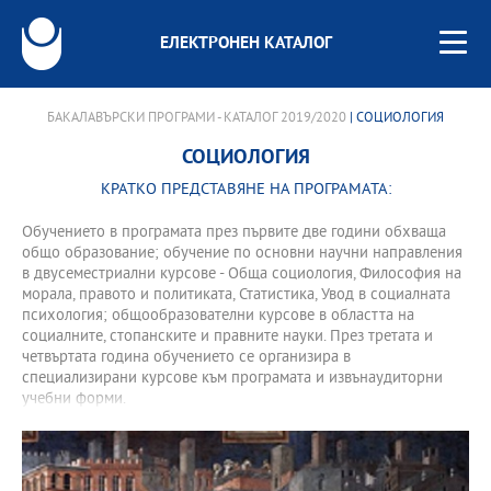
ЕЛЕКТРОНЕН КАТАЛОГ
БАКАЛАВЪРСКИ ПРОГРАМИ - КАТАЛОГ 2019/2020
| СОЦИОЛОГИЯ
СОЦИОЛОГИЯ
КРАТКО ПРЕДСТАВЯНЕ НА ПРОГРАМАТА:
Обучението в програмата през първите две години обхваща
общо образование; обучение по основни научни направления
в двусеместриални курсове - Обща социология, Философия на
морала, правото и политиката, Статистика, Увод в социалната
психология; общообразователни курсове в областта на
социалните, стопанските и правните науки. През третата и
четвъртата година обучението се организира в
специализирани курсове към програмата и извънаудиторни
учебни форми.