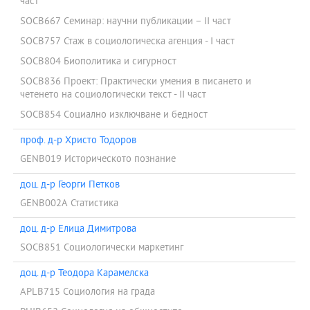
част
SOCB667 Семинар: научни публикации – ІІ част
SOCB757 Стаж в социологическа агенция - I част
SOCB804 Биополитика и сигурност
SOCB836 Проект: Практически умения в писането и
четенето на социологически текст - ІІ част
SOCB854 Социално изключване и бедност
проф. д-р Христо Тодоров
GENB019 Историческото познание
доц. д-р Георги Петков
GENB002A Статистика
доц. д-р Елица Димитрова
SOCB851 Социологически маркетинг
доц. д-р Теодора Карамелска
APLB715 Социология на града