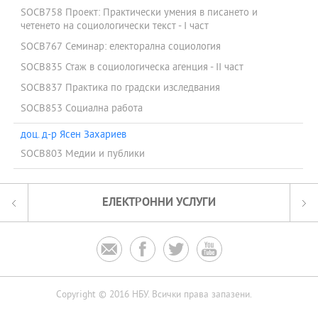
SOCB758 Проект: Практически умения в писането и
четенето на социологически текст - І част
SOCB767 Семинар: електорална социология
SOCB835 Стаж в социологическа агенция - II част
SOCB837 Практика по градски изследвания
SOCB853 Социална работа
доц. д-р Ясен Захариев
SOCB803 Медии и публики
ЕЛЕКТРОННИ УСЛУГИ




Copyright © 2016 НБУ. Всички права запазени.