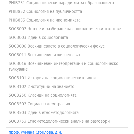
PHIB751 Социологически парадигми за образованието
PHIB852 Социология на публичността
PHIB853 Социология на икономиката
SOCB002 Четене и разбиране на социологически текстове
SOCB003 Идеи в социологията
SOCB006 Всекидневието в социологически фокус
SOCB011 Всекидневие и жизнен свят
SOCB016 Всекидневни интерпретации и социологическо
тълкуване
SOCB101 История на социологическите идеи
SOCB102 Институции на знанието
SOCB250 Класици на социологията
SOCB502 Социална демография
SOCB503 Идеи в етнометодологията
SOCB753 Етнометодологически анализ на разговори
проф. Румяна Стоилова, д.н.