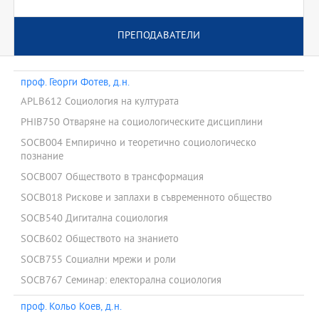
ПРЕПОДАВАТЕЛИ
проф. Георги Фотев, д.н.
APLB612 Социология на културата
PHIB750 Отваряне на социологическите дисциплини
SOCB004 Емпирично и теоретично социологическо
познание
SOCB007 Обществото в трансформация
SOCB018 Рискове и заплахи в съвременното общество
SOCB540 Дигитална социология
SOCB602 Обществото на знанието
SOCB755 Социални мрежи и роли
SOCB767 Семинар: електорална социология
проф. Кольо Коев, д.н.