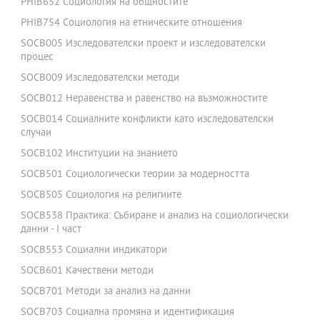
PHIB652 Социология на общностите
PHIB754 Социология на етническите отношения
SOCB005 Изследователски проект и изследователски
процес
SOCB009 Изследователски методи
SOCB012 Неравенства и равенство на възможностите
SOCB014 Социалните конфликти като изследователски
случаи
SOCB102 Институции на знанието
SOCB501 Социологически теории за модерността
SOCB505 Социология на религиите
SOCB538 Практика: Събиране и анализ на социологически
данни - І част
SOCB553 Социални индикатори
SOCB601 Качествени методи
SOCB701 Методи за анализ на данни
SOCB703 Социална промяна и идентификация