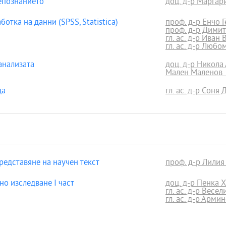
епознанието
доц. д-р Маргар
отка на данни (SPSS, Statistica)
проф. д-р Енчо 
проф. д-р Димит
гл. ас. д-р Иван
гл. ас. д-р Люб
анализата
доц. д-р Никола
Мален Малено
да
гл. ас. д-р Соня
редставяне на научен текст
проф. д-р Лилия
о изследване І част
доц. д-р Пенка 
гл. ас. д-р Весе
гл. ас. д-р Арми