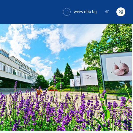
en
bg
www.nbu.bg
