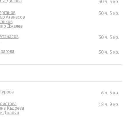
ита Дилова
30 ч. 3 кр.
Герганов
30 ч. 3 кр.
ър Атанасов
 Ванков
омир Джалев
 Атанасов
30 ч. 3 кр.
в
 Драгова
30 ч. 3 кр.
 Гурова
6 ч. 3 кр.
Христова
18 ч. 9 кр.
лина Къдрева
не Джанян