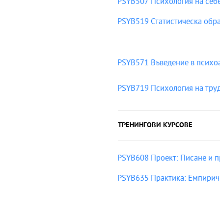
PSYB507 Психология на себ
PSYB519 Статистическа обраб
PSYB571 Въведение в психо
PSYB719 Психология на тру
ТРЕНИНГОВИ КУРСОВЕ
PSYB608 Проект: Писане и п
PSYB635 Практика: Емпиричн