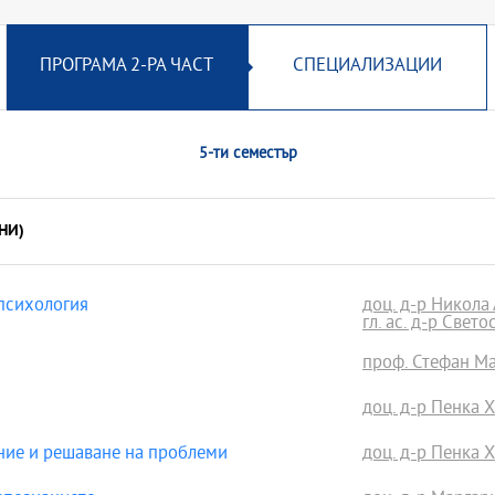
ПРОГРАМА 2-РА ЧАСТ
СПЕЦИАЛИЗАЦИИ
5-ти семестър
НИ)
психология
доц. д-р Никола
гл. ас. д-р Свет
проф. Стефан Мат
доц. д-р Пенка 
ние и решаване на проблеми
доц. д-р Пенка 