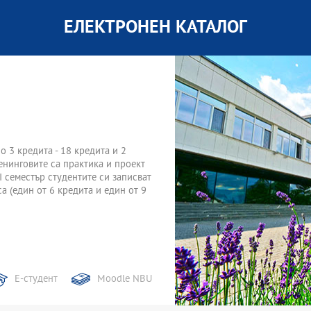
ЕЛЕКТРОНЕН КАТАЛОГ
по 3 кредита - 18 кредита и 2
ренинговите са практика и проект
II семестър студентите си записват
а (един от 6 кредита и един от 9
Е-студент
Moodle NBU