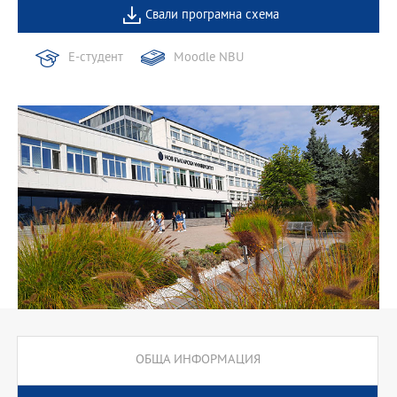
курс, 60 ч. - 2 практически курса (некредитни).
Свали програмна схема
Е-студент
Moodle NBU
ОБЩА ИНФОРМАЦИЯ