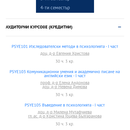
4-ти семестър
АУДИТОРНИ КУРСОВЕ (КРЕДИТНИ)
PSYE101 Изследователски методи в психологията - I част
доц. д-р Евгения Христова
30 ч. 3 кр.
PSYE103 Комуникационни умения и академично писане на
английски език - I част
проф. д-р Елена Андонова
доц. д-р Невена Димова
30 ч. 3 кр.
PSYE105 Въведение в психологията - I част
доц. д-р Милена Мутафчиева
гл. ас. д-р Кристина Гоцева-Българанова
30 ч. 3 кр.