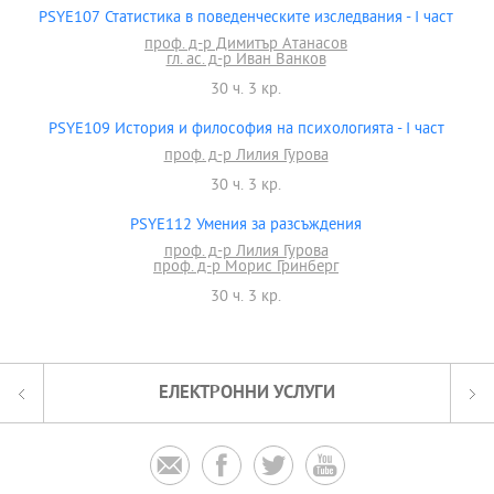
PSYE107 Статистика в поведенческите изследвания - І част
проф. д-р Димитър Атанасов
гл. ас. д-р Иван Ванков
30 ч. 3 кр.
PSYE109 История и философия на психологията - І част
проф. д-р Лилия Гурова
30 ч. 3 кр.
PSYE112 Умения за разсъждения
проф. д-р Лилия Гурова
проф. д-р Морис Гринберг
30 ч. 3 кр.
ЕЛЕКТРОННИ УСЛУГИ



