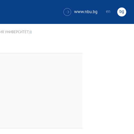
en
bg
www.nbu.bg

ИЯ УНИВЕРСИТЕТ)
|