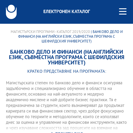
ЕЛЕКТРОНЕН КАТАЛОГ
МАГИСТЪРСКИ ПРОГРАМИ - КАТАЛОГ 2019/2020
| БАНКОВО ДЕЛО И
ФИНАНСИ (НА АНГЛИЙСКИ ЕЗИК, СЪВМЕСТНА ПРОГРАМА С
ШЕФИЛДСКИЯ УНИВЕРСИТЕТ)
БАНКОВО ДЕЛО И ФИНАНСИ (НА АНГЛИЙСКИ
ЕЗИК, СЪВМЕСТНА ПРОГРАМА С ШЕФИЛДСКИЯ
УНИВЕРСИТЕТ)
КРАТКО ПРЕДСТАВЯНЕ НА ПРОГРАМАТА:
Магистърската степен по банково дело и финанси осигурява
задълбочено и специализирано обучение в областта на
финансите, основано на най-актуалното и модерно
академично мислене и най-добрите бизнес практики. Тя е
предназначена за студенти, които възнамеряват да продължат
кариерата си във финансовия сектор, чрез добре фокусирано
обучение по теориите и методологиите, които се използват
днес за оценка и управление на финансови инструменти, както
и чрез изучаване сложността зад процесите на вземане на