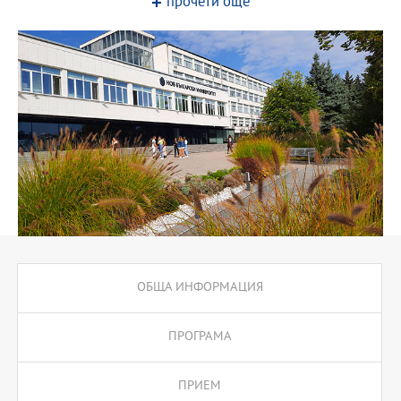
прочети още
всички текущи маркетингови практики и критична способност
да ги преразглеждат, адаптират или дори ги трансформират.
ОБЩА ИНФОРМАЦИЯ
ПРОГРАМА
ПРИЕМ