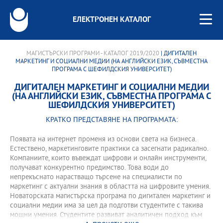
ЕЛЕКТРОНЕН КАТАЛОГ
МАГИСТЪРСКИ ПРОГРАМИ - КАТАЛОГ 2019/2020
| ДИГИТАЛЕН
МАРКЕТИНГ И СОЦИАЛНИ МЕДИИ (НА АНГЛИЙСКИ ЕЗИК, СЪВМЕСТНА
ПРОГРАМА С ШЕФИЛДСКИЯ УНИВЕРСИТЕТ)
ДИГИТАЛЕН МАРКЕТИНГ И СОЦИАЛНИ МЕДИИ
(НА АНГЛИЙСКИ ЕЗИК, СЪВМЕСТНА ПРОГРАМА С
ШЕФИЛДСКИЯ УНИВЕРСИТЕТ)
КРАТКО ПРЕДСТАВЯНЕ НА ПРОГРАМАТА:
Появата на интернет променя из основи света на бизнеса.
Естествено, маркетинговите практики са засегнати радикално.
Компаниите, които въвеждат цифрови и онлайн инструменти,
получават конкурентно предимство. Това води до
непрекъснато нарастващо търсене на специалисти по
маркетинг с актуални знания в областта на цифровите умения.
Новаторската магистърска програма по дигитален маркетинг и
социални медии има за цел да подготви студентите с такива
мощни умения. Студентите развиват аналитичен подход към