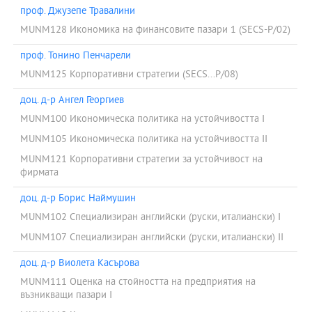
Мобилността на българските студенти в Урбино и на
проф. Джузепе Травалини
италианските в НБУ, през обменния Трети семестър, се
финансира, по силата на договор по Програма Еразъм + между
MUNM128 Икономика на финансовите пазари 1 (SECS-P/02)
департамент Бизнес администрация (НБУ) с Факултет
проф. Тонино Пенчарели
“Икономика, обществени и политически науки” (Университет на
Урбино), от средства на програма Еразъм +.
MUNM125 Корпоративни стратегии (SECS...P/08)
Програмната схема е съобразена с изискванията на
доц. д-р Ангел Георгиев
законодателството на Република Италия за регулираните
специалности Икономика и Бизнес администрация, и
MUNM100 Икономическа политика на устойчивостта I
изискванията на Закона за висшето образование на Република
MUNM105 Икономическа политика на устойчивостта II
България.
MUNM121 Корпоративни стратегии за устойчивост на
Обучението се осъществява от български и италиански
фирмата
преподаватели, по учебен план, обект на Договора между
двата университета, разписан в Анекс към него.
доц. д-р Борис Наймушин
Признаване на програмата от Италианското Министерство на
MUNM102 Специализиран английски (руски, италиански) I
образованието:
MUNM107 Специализиран английски (руски, италиански) II
Програмата е в пълно съответствие с изискванията на
италианското Министерство на образованието за съдържание
доц. д-р Виолета Касърова
на дисциплини от изискуемите научни области от Закона за
MUNM111 Оценка на стойността на предприятия на
висшето образование и регулацията на регулираните
възникващи пазари I
специалности Икономика и Бизнес администрация на
Република Италия, и брой кредити от изискуеми дисциплини,