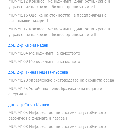
MUNM112 Кризисен мениджмънт - диагностициране и
както и относно дипломирането в регулираните специалности
управление на кризи в бизнес организациите I
Икономика и Бизнес администрация. Финализиането на
процеса по акредитацията от Министерство на образованието
MUNM116 Оценка на стойността на предприятия на
на Република Италия на кооперираната програма, завърши
възникващи пазари II
през април 2015.
MUNM117 Кризисен мениджмънт - диагностициране и
управление на кризи в бизнес организациите II
доц. д-р Кирил Радев
MUNM104 Мениджмънт на качеството I
MUNM109 Мениджмънт на качеството II
доц. д-р Нинел Нешева-Кьосева
MUNM120 Управленско счетоводство на околната среда
MUNM123 Устойчиво ценообразуване на водата и
енергията
доц. д-р Стоян Мишев
MUNM103 Информационни системи за устойчивото
развитие на фирмата и пазара I
MUNM108 Информационни системи за устойчивото