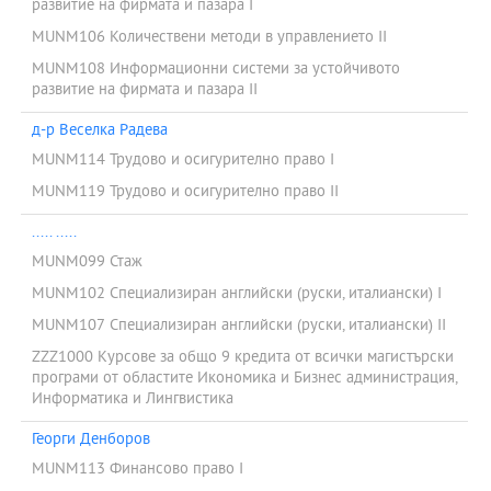
развитие на фирмата и пазара I
MUNM106 Количествени методи в управлението II
MUNM108 Информационни системи за устойчивото
развитие на фирмата и пазара II
д-р Веселка Радева
MUNM114 Трудово и осигурително право I
MUNM119 Трудово и осигурително право II
..... .....
MUNM099 Стаж
MUNM102 Специализиран английски (руски, италиански) I
MUNM107 Специализиран английски (руски, италиански) II
ZZZ1000 Курсове за общо 9 кредита от всички магистърски
програми от областите Икономика и Бизнес администрация,
Информатика и Лингвистика
Георги Денборов
MUNM113 Финансово право I