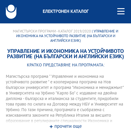
ЕЛЕКТРОНЕН КАТАЛОГ
МАГИСТЪРСКИ ПРОГРАМИ - КАТАЛОГ 2019/2020
| УПРАВЛЕНИЕ И
ИКОНОМИКА НА УСТОЙЧИВОТО РАЗВИТИЕ (НА БЪЛГАРСКИ И
АНГЛИЙСКИ ЕЗИК)
УПРАВЛЕНИЕ И ИКОНОМИКА НА УСТОЙЧИВОТО
РАЗВИТИЕ (НА БЪЛГАРСКИ И АНГЛИЙСКИ ЕЗИК)
КРАТКО ПРЕДСТАВЯНЕ НА ПРОГРАМАТА:
Магистърска програма " Управление и икономика на
устойчивото развитие " e кооперирана програма на Нов
български университет и програма "Икономика и мениджмънт"
в Университета на Урбино "Карло Бо" с издаване на двойна
диплома - българска и италианска за студентите, придобили
това право по силата на Договор между НБУ и Университет на
Урбино. По тази причина, програмата е съобразена с
изискванията законите на Република Италия за висшето
образование в регулираните специалности Икономика и
прочети още
Бизнес администрация, от една страна и Закона за висшето