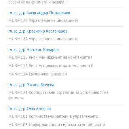
развитие на фирмата и пазара II
гл. ас. д-р Александър Пожарлиев
MUNM122 Управление на иновациите
гл. ас. д-р Красимир Костенаров
MUNM122 Управление на иновациите
гл. ас. д-р Нигохос Канарян
MUNM110 Риск мениджмънт на компанията I
MUNM115 Риск мениджмънт на компанията II
MUNM124 Емпирични финанси
гл. ас. д-р Росица Генчева
MUNM121 Корпоративни стратегии за устойчивост на
фирмата
гл. ас. д-р Слав Ангелов
MUNM101 Количествени методи в управлението I
MUNM103 Информационни системи за устойчивото