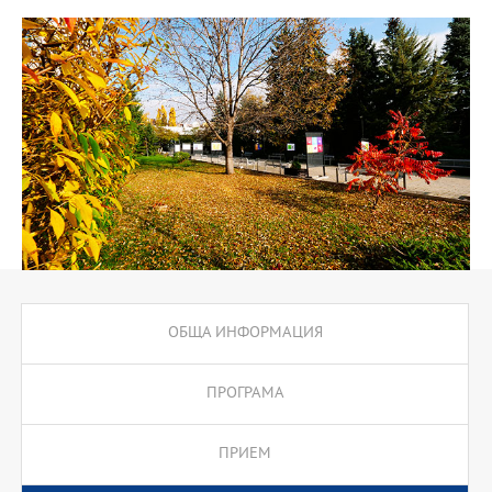
образование на Република България, от друга страна.
Програмата е създадена в отговор на интеграционните
процеси с университетите от държавите на ЕС с помощта на
програма Еразмус +.
Предлаганата програма е създадена с цел отговор на
необходимостта от подготовка на специалисти – магистри с
наднационален профил на компетенности, способни да се
реализират адекватно и гъвкаво в рамките на държавите от ЕС,
както и от необходимостта от създаване на образователен
продукт, който да подкрепя мобилността на специалистите по
бизнес администрация и икономика в контекста на интеграция
на държавите-членки на ЕС.
Програмата предлага курсове на магистърско ниво, както от
областта на бизнес администрацията, така и от областта на
икономиката, с превес на тези от полето на бизнес
ОБЩА ИНФОРМАЦИЯ
администрацията. Курсовете са ориентирани като съдържание
към проблемите на устойчивостта на бизнеса. Това дава
възможност на завършилите я студенти да имат по-големи
ПРОГРАМА
възможности за реализация след завършването си. Акцентът
при тези две области е върху управлението и икономиката на
ПРИЕМ
устойчивостта на фирмата, като програмата предвижда
формирането на знания и умения по тези основни полета, и на