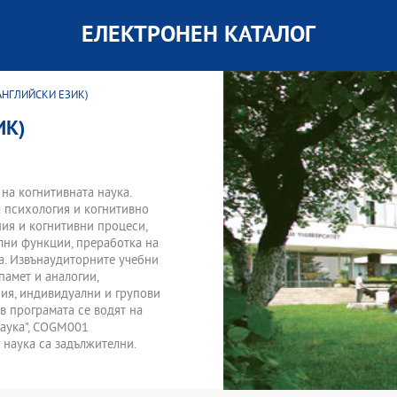
ЕЛЕКТРОНЕН КАТАЛОГ
 АНГЛИЙСКИ ЕЗИК)
ИК)
на когнитивната наука.
а психология и когнитивно
ия и когнитивни процеси,
лни функции, преработка на
а. Извънаудиторните учебни
памет и аналогии,
ия, индивидуални и групови
в програмата се водят на
наука", COGM001
 наука са задължителни.