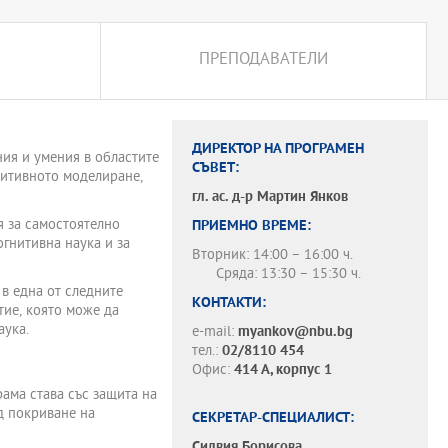
ПРЕПОДАВАТЕЛИ
ДИРЕКТОР НА ПРОГРАМЕН
ия и умения в областите
СЪВЕТ:
нитивното моделиране,
гл. ас. д-р
Мартин Янков
я за самостоятелно
ПРИЕМНО ВРЕМЕ:
гнитивна наука и за
Вторник: 14:00 – 16:00 ч.
Сряда: 13:30 – 15:30 ч.
в една от следните
КОНТАКТИ:
тие, която може да
аука.
e-mail:
myankov@nbu.bg
тел.:
02/8110 454
Офис:
414 А, корпус 1
ама става със защита на
д покриване на
СЕКРЕТАР-СПЕЦИАЛИСТ:
Силвия Борисова