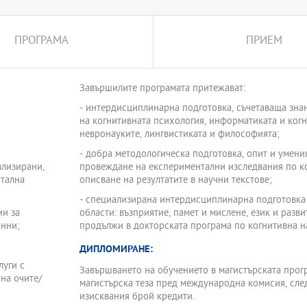
ПРОГРАМА
ПРИЕМ
Завършилите програмата притежават:
- интердисциплинарна подготовка, съчетаваща знан
на когнитивната психология, информатиката и ког
невронауките, лингвистиката и философията;
- добра методологическа подготовка, опит и умени
ализирани,
провеждане на експериментални изследвания по ко
тална
описване на резултатите в научни текстове;
- специализирана интердисциплинарна подготовка 
ии за
области: възприятие, памет и мислене, език и разви
анни;
продължи в докторската програма по когнитивна н
ДИПЛОМИРАНЕ:
луги с
Завършването на обучението в магистърската прогр
на очите/
магистърска теза пред международна комисия, сле
изисквания брой кредити.