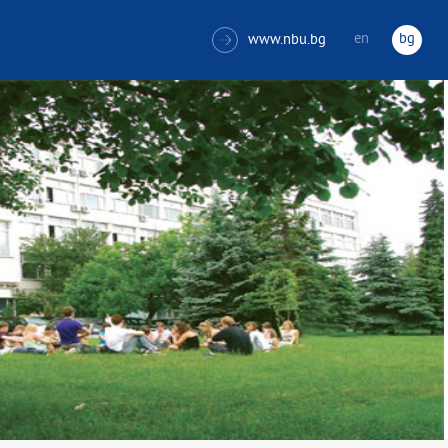
en
bg
www.nbu.bg
