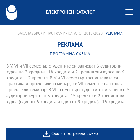
ЕЛЕКТРОНЕН КАТАЛОГ
БАКАЛАВЪРСКИ ПРОГРАМИ - КАТАЛОГ 2019/2020
| РЕКЛАМА
РЕКЛАМА
ПРОГРАМНА СХЕМА
В V, VI и VII семестър студентите си записват 6 аудиторни
курса по 3 кредита - 18 кредита и 2 тренингови курса по 6
кредита - 12 кредита. В V и VI семестър тренинговите са
практика и проект или семинар, а в VII семестър са стаж и
проект или семинар. В VIII семестър студентите си записват 5
аудиторни курса по 3 кредита - 15 кредита и 2 тренингови
курса (един от 6 кредита и един от 9 кредита) - 15 кредита.
Свали програмна схема