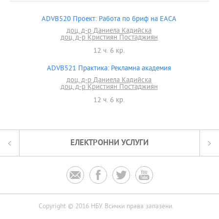
ADVB520 Проект: Работа по бриф на ЕАСА
доц. д-р Даниела Кадийска
доц. д-р Кристиян Постаджиян
12 ч. 6 кр.
ADVB521 Практика: Рекламна академия
доц. д-р Даниела Кадийска
доц. д-р Кристиян Постаджиян
12 ч. 6 кр.
ЕЛЕКТРОННИ УСЛУГИ




Copyright © 2016 НБУ. Всички права запазени.