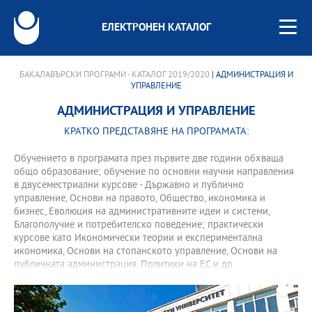
ЕЛЕКТРОНЕН КАТАЛОГ
БАКАЛАВЪРСКИ ПРОГРАМИ - КАТАЛОГ 2019/2020
| АДМИНИСТРАЦИЯ И
УПРАВЛЕНИЕ
АДМИНИСТРАЦИЯ И УПРАВЛЕНИЕ
КРАТКО ПРЕДСТАВЯНЕ НА ПРОГРАМАТА:
Обучението в програмата през първите две години обхваща
общо образование; обучение по основни научни направления
в двусеместриални курсове - Държавно и публично
управление, Основи на правото, Общество, икономика и
бизнес, Еволюция на административните идеи и системи,
Благополучие и потребителско поведение; практически
курсове като Икономически теории и експериментална
икономика, Основи на стопанското управление, Основи на
публичната администрация, Политики на ЕС и др.