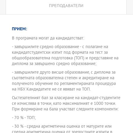
ПРЕПОДАВАТЕЛИ
ПРИЕМ:
В програмата могат да кандидатстват:
- завършилите средно образование - с полагане на
кандидатстудентски изпит под формата на тест за
общообразователна подготовка (ТОП) и представяне на
диплома за завършено средно образование;
- завършилите друго висше образование, с диплома за
съответната образователна степен и акредитиране на
полученото обучение по регламентираната процедура
на НБУ. Кандидатите не се явяват на ТОП.
Състезателният бал за класиране на кандидат-студентите
се изчислява в точки, като максималният е 1000 точки.
При формиране на бала участват следните компоненти:
- 70 % - ТОП;
- 30 % - средна аритметична оценка от матурите или
средна аритметична оценка от зрелостните изпити в