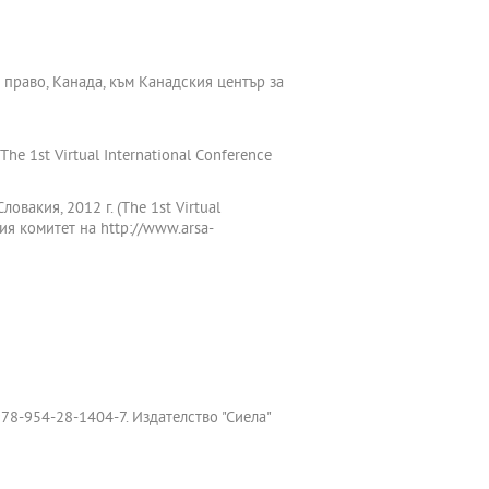
и право, Канада, към Канадския център за
e 1st Virtual International Conference
акия, 2012 г. (The 1st Virtual
ния комитет на http://www.arsa-
78-954-28-1404-7. Издателство "Сиела"