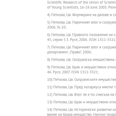
Scientific Research of the Union of Scienti
of Young Scientists, 16-18 June 2005, Plov
4) Петкова, Цв. Формиране на дялове и с
5) Петкова, Цв. Паричният влог и съпруж
2006, № 10;
6) Петкова, Цв. Правното положение на с
45, серия 5.3. Русе, 2006. ISSN 1311-3321
7) Петкова, Цв. Паричният влог и съпруж
департамент „Право”, 2006;
8) Петкова, Цв. Съпружеска имуществена 
9) Петкова, Цв. Брак и имуществени отно
46. Русе, 2007. ISSN 1311-3321;
10) Петкова, Цв. Съпружеските имуществе
11) Петкова, Цв. Пред нотариуса имотът 
12) Петкова, Цв. Влог ли е по смисъла н
13) Петкова, Цв. Брак и имуществени от
14) Петкова, Цв. Историческо развитие 
време на брака имущество. Научни трудове