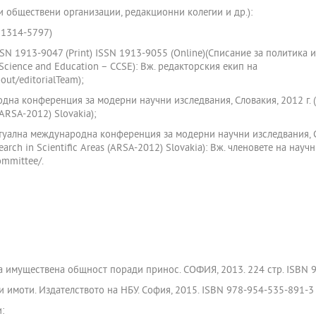
и обществени организации, редакционни колегии и др.):
 1314-5797)
 ISSN 1913-9047 (Print) ISSN 1913-9055 (Online)(Списание за политика 
Science and Education – CCSE): Вж. редакторския екип на
bout/editorialTeam);
на конференция за модерни научни изследвания, Словакия, 2012 г. (Th
(ARSA-2012) Slovakia);
уална международна конференция за модерни научни изследвания, Слов
arch in Scientific Areas (ARSA-2012) Slovakia): Вж. членовете на науч
ommittee/.
та имуществена общност поради принос. СОФИЯ, 2013. 224 стр. ISBN 9
 имоти. Издателството на НБУ. София, 2015. ISBN 978-954-535-891-3
: