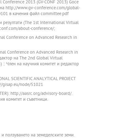
al Conference 2013 (GV-CONF 2013) Goce
т на http://www.gv-conference.com/global-
60101 в качения файл committee.pdf
зултати (The 1st International Virtual
ieconf.com/about-conference/;
nal Conference on Advanced Research in
nal Conference on Advanced Research in
едактор на The 2nd Global Virtual
) :: Член на научния комитет и редактор
TIONAL SCIENTIFIC ANALYTICAL PROJECT
://gisap.eu/node/51021
: http://aasrc.org/advisory-board/.
ия комитет и съветници.
 и ползуването на земеделските земи.