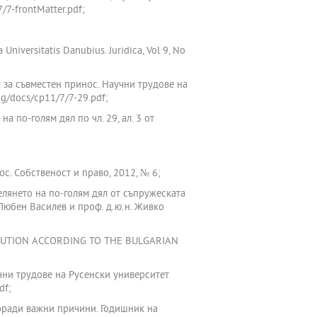
/7-frontMatter.pdf;
Universitatis Danubius. Juridica, Vol 9, No
та за съвместен принос. Научни трудове на
/bg/docs/cp11/7/7-29.pdf;
 по-голям дял по чл. 29, ал. 3 от
;
с. Собственост и право, 2012, № 6;
елянето на по-голям дял от съпружеската
юбен Василев и проф. д.ю.н. Живко
RIBUTION ACCORDING TO THE BULGARIAN
чни трудове на Русенски университет
df;
оради важни причини. Годишник на