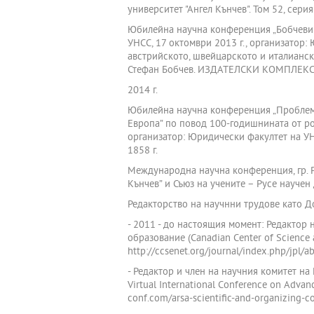
университет "Ангел Кънчев". Том 52, серия 
Юбилейна научна конференция „Бобчеви ч
УНСС, 17 октомври 2013 г., организатор
австрийското, швейцарското и италианск
Стефан Бобчев. ИЗДАТЕЛСКИ КОМПЛЕКС У
2014 г.
Юбилейна научна конференция „Проблеми 
Европа” по повод 100-годишнината от ро
организатор: Юридически факултет на
1858 г.
Международна научна конференция, гр. Ру
Кънчев” и Съюз на учените – Русе науче
Редакторство на научнни трудове като Д
- 2011 - до настоящия момент: Редактор н
образование (Canadian Center of Science 
http://ccsenet.org/journal/index.php/jpl/a
- Редактор и член на научния комитет на
Virtual International Conference on Advan
conf.com/arsa-scientific-and-organizing-c