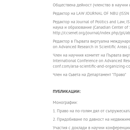
Обществена дейност (членство в научни 
Редактор на LAW JOURNAL OF NBU (ISSN
Редактор на Journal of Politics and Law,
наука и образование (Canadian Center of 
http://ccsenet.org/journal/index.php/jpl/a
Редактор в Първата виртуална международ
on Advanced Research in Scientific Areas 
Член на научния комитет на Първата вирт
International Conference on Advanced Rese
conf.com/arsa-scientific-and-organizing-c
Член на Съвета на Департамент "Право"
ПУБЛИКАЦИИ:
Монографии:
1. Право на по-голям дял от съпружеска
2. Придобиване по давност на недвижими
Участия с доклади в научни конференции