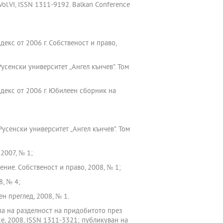
, Vol.VI, ISSN 1311-9192. Balkan Conference
екс от 2006 г. Собственост и право,
усенски университет „Ангел кънчев”. Том
одекс от 2006 г. Юбилеен сборник на
усенски университет „Ангел кънчев”. Том
2007, № 1;
ние. Собственост и право, 2008, № 1;
8, № 4;
н преглед, 2008, № 1.
а на разделност на придобитото през
усе, 2008, ISSN 1311-3321; публикуван на