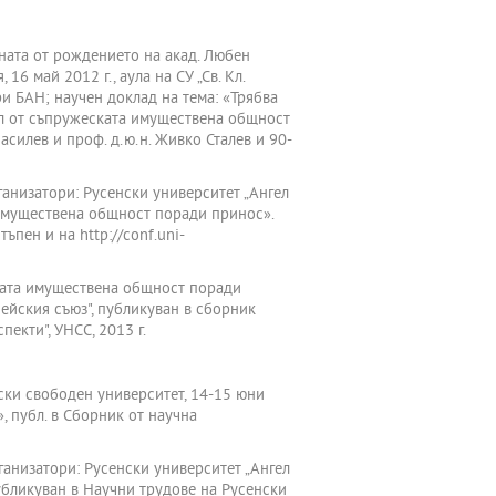
ната от рождението на акад. Любен
6 май 2012 г., аула на СУ „Св. Кл.
ри БАН; научен доклад на тема: «Трябва
дял от съпружеската имуществена общност
силев и проф. д.ю.н. Живко Сталев и 90-
ганизатори: Русенски университет „Ангел
 имуществена общност поради принос».
ъпен и на http://conf.uni-
ската имуществена общност поради
ейския съюз", публикуван в сборник
екти", УНСС, 2013 г.
аски свободен университет, 14-15 юни
, публ. в Сборник от научна
ганизатори: Русенски университет „Ангел
убликуван в Научни трудове на Русенски