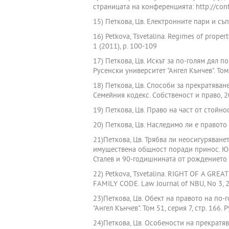
страницата на конференцията: http://conf.
15) Петкова, Цв. Електронните пари и съ
16) Petkova, Tsvetalina. Regimes of propert
1 (2011), p. 100-109
17) Петкова, Цв. Искът за по-голям дял п
Русенски университет "Ангел Кънчев". Том 5
18) Петкова, Цв. Способи за прекратяван
Семейния кодекс. Собственост и право, 2
19) Петкова, Цв. Право на част от стойно
20) Петкова, Цв. Наследимо ли е правото
21)Петкова, Цв. Трябва ли неосигуряване
имуществена общност поради принос. Юб
Сталев и 90-годишнината от рождението 
22) Petkova, Tsvetalina. RIGHT OF A 
FAMILY CODE. Law Journal of NBU, No 3, 2
23)Петкова, Цв. Обект на правото на по
"Ангел Кънчев". Том 51, серия 7, стр. 166.
24)Петкова, Цв. Особености на прекратя