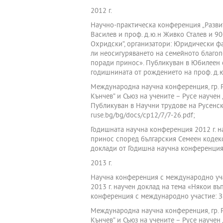
2012 г.
Научно-практическа конференция „Развит
Василев и проф. д.ю.н Живко Сталев и 90-
Охридски”, организатори: Юридически фак
ли неосигуряването на семейното благоп
поради принос». Публикуван в Юбилеен с
годишнината от рождението на проф. д.ю
Международна научна конференция, гр. Ру
Кънчев” и Съюз на учените – Русе науче
Публикуван в Научни трудове на Русенски у
ruse.bg/bg/docs/cp12/7/7-26.pdf;
Годишната научна конференция 2012 г. н
принос според българския Семеен кодекс
доклади от Годишна научна конференция 
2013 г.
Научна конференция с международно участ
2013 г. научен доклад на тема «Някои въ
конференция с международно участие: Зна
Международна научна конференция, гр. Ру
Кънчев” и Съюз на учените – Русе науче