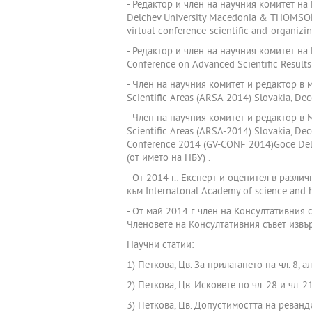
- Редактор и член на научния комитет на
Delchev University Macedonia & THOMSON L
virtual-conference-scientific-and-organi
- Редактор и член на научния комитет на
Conference on Advanced Scientific Results 
- Член на научния комитет и редактор в 
Scientific Areas (ARSA-2014) Slovakia, Dec
- Член на научния комитет и редактор в 
Scientific Areas (ARSA-2014) Slovakia, Dec
Conference 2014 (GV-CONF 2014)Goce Delch
(от името на НБУ) .
- От 2014 г.: Експерт и оценител в раз
към Internatonal Academy of science and h
- От май 2014 г. член на Консултативни
Членовете на Консултативния съвет извъ
Научни статии:
1) Петкова, Цв. За прилагането на чл. 8, 
2) Петкова, Цв. Исковете по чл. 28 и чл. 
3) Петкова, Цв. Допустимостта на реванд