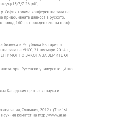
/docs/cp13/7/7-26.pdf;
р. София, голяма конферентна зала на
на придобивната давност в руското,
 повод 160 г. от рождението на проф.
а бизнеса в Република България и
на зала на УНСС, 21 ноември 2014 г.,
МЛЕН ИМОТ ПО ЗАКОНА ЗА ЗЕМИТЕ ОТ
ганизатори: Русенски университет „Ангел
 към Канадския център за наука и
а
едвания, Словакия, 2012 г. (The 1st
а научния комитет на http://www.arsa-