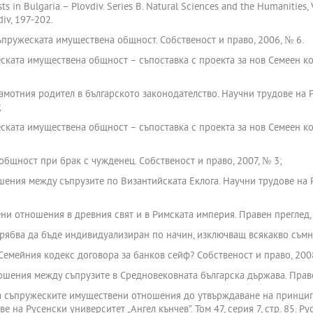
sts in Bulgaria – Plovdiv. Series B. Natural Sciences and the Humanities
div, 197-202.
ъпружеската имуществена общност. Собственост и право, 2006, № 6.
еската имуществена общност – съпоставка с проекта за нов Семеен код
амотния родител в българското законодателство. Научни трудове на Р
;
еската имуществена общност – съпоставка с проекта за нов Семеен к
общност при брак с чужденец. Собственост и право, 2007, № 3;
шения между съпрузите по Византийската Еклога. Научни трудове на Р
ни отношения в древния свят и в Римската империя. Правен преглед, 
трябва да бъде индивидуализиран по начин, изключващ всякакво съмне
а Семейния кодекс договора за банков сейф? Собственост и право, 200
ношения между съпрузите в Средновековната българска държава. Праве
на съпружеските имуществени отношения до утвърждаване на принцип
 на Русенски университет „Ангел кънчев”. Том 47, серия 7, стр. 85. Р