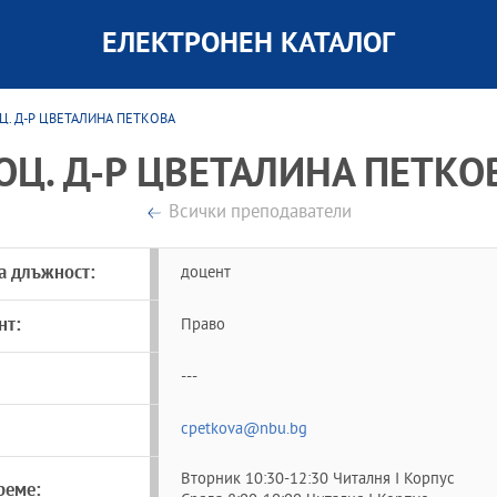
ЕЛЕКТРОНЕН КАТАЛОГ
Ц. Д-Р ЦВЕТАЛИНА ПЕТКОВА
ОЦ. Д-Р ЦВЕТАЛИНА ПЕТКО
Всички преподаватели
а длъжност:
доцент
нт:
Право
---
cpetkova@nbu.bg
Вторник 10:30-12:30 Читалня I Корпус
реме: