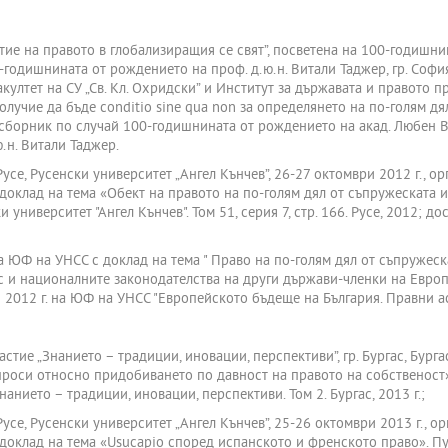
ие на правото в глобализиращия се свят”, посветена на 100-годишни
годишнината от рождението на проф. д.ю.н. Витали Таджер, гр. София, 1
ултет на СУ „Св. Кл. Охридски” и Институт за държавата и правото п
олучие да бъде conditio sine qua non за определянето на по-голям 
борник по случай 100-годишнината от рождението на акад. Любен Ва
.н. Витали Таджер.
се, Русенски университет „Ангел Кънчев”, 26-27 октомври 2012 г., ор
н доклад на тема «Обект на правото на по-голям дял от съпружеската
ниверситет "Ангел Кънчев". Том 51, серия 7, стр. 166. Русе, 2012; дост
а ЮФ на УНСС с доклад на тема " Право на по-голям дял от съпруже
 и националните законодателства на други държави-членки на Европ
2012 г. на ЮФ на УНСС "Европейското бъдеще на България. Правни асп
ие „Знанието – традиции, иновации, перспективи”, гр. Бургас, Бург
проси относно придобиването по давност на правото на собственост»
нието – традиции, иновации, перспективи. Том 2. Бургас, 2013 г.;
се, Русенски университет „Ангел Кънчев”, 25-26 октомври 2013 г., ор
н доклад на тема «Usucapio според испанското и френското право». П