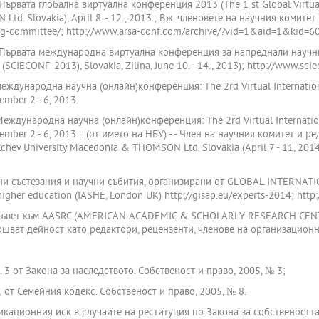
 Първата глобална виртуална конференция 2013 (The 1 st Global Virtu
td. Slovakia), April 8. - 12., 2013.; Вж. членовете на научния комите
zing-committee/; http://www.arsa-conf.com/archive/?vid=1&aid=1&kid=
 Първата международна виртуална конференция за напреднали научни ре
(SCIECONF-2013), Slovakia, Zilina, June 10. - 14., 2013); http://www.sc
международна научна (онлайн)конференция: The 2rd Virtual Internatio
ember 2 - 6, 2013.
Международна научна (онлайн)конференция: The 2rd Virtual Internatio
ember 2 - 6, 2013 :: (от името на НБУ) - - Член на научния комитет и р
ev University Macedonia & THOMSON Ltd. Slovakia (April 7 - 11, 2014
лични състезания и научни събития, организирани от GLОBAL INTERNA
igher education (IASHE, London UK) http://gisap.eu/experts-2014; http
я съвет към AASRC (AMERICAN ACADEMIC & SCHOLARLY RESEARCH CENTER)
ршват дейност като редактори, рецензенти, членове на организационн
ал. 3 от Закона за наследството. Собственост и право, 2005, № 3;
21 от Семейния кодекс. Собственост и право, 2005, № 8.
икационния иск в случаите на реституция по Закона за собствеността