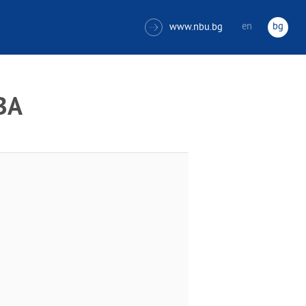
en
bg
www.nbu.bg

ВА