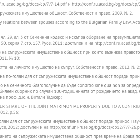
ru.acad.bg/bg/docs/cp/7/7-14.pdf и http://conf.ru.acad.bg/bg/docs/cp/7
пружеската имуществена общност. Собственост и право, 2009, № 2.
y relations between spouses according to the Bulgarian Family Law, Acta 
о чл. 29, ал. 3 от Семейния кодекс и искът за оборване на презумпция
0, серия 7, стр. 157. Русе, 2011; достъпен и на http://conf.ru.acad.bg
е на съпружеската имуществена общност, при които възниква правото на
011, № 10;
стта на личното имущество на съпруг. Собственост и право, 2012, № 2
 на по-голям дял от съпружеската имуществена общност поради прино
то на семейното благополучие да бъде conditio sine qua non за опред
илеен сборник по случай 100-годишнината от рождението на акад. Л
на проф. д.ю.н. Витали Таджер;
GREATER SHARE OF THE JOINT MATRIMONIAL PROPERTY DUE TO A CONT
012, p.56;
-голям дял от съпружеската имуществена общност поради принос. Нау
 Русе, 2012; достъпен и на http://conf.uni-ruse.bg/bg/docs/cp12/7/7-26.p
ването на съпружеската имуществена общност през време на брака п