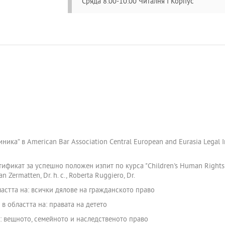
Сряда 8:00-10:00 Читалня I Корпус
ика” в American Bar Association Central European and Eurasia Legal I
ртификат за успешно положен изпит по курса "Children's Human Rights - A
an Zermatten, Dr. h. c., Roberta Ruggiero, Dr.
астта на: всички дялове на гражданското право
в областта на: правата на детето
: вещното, семейното и наследственото право