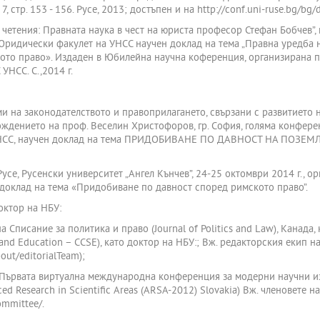
7, стр. 153 - 156. Русе, 2013; достъпен и на http://conf.uni-ruse.bg/bg
етения: Правната наука в чест на юриста професор Стефан Бобчев”, г
: Юридически факулет на УНСС научен доклад на тема „Правна уредба 
ото право». Издаден в Юбилейна научна коференция, организирана по
НСС. С.,2014 г.
на законодателството и правоприлагането, свързани с развитието н
ждението на проф. Веселин Христофоров, гр. София, голяма конферент
 УНСС, научен доклад на тема ПРИДОБИВАНЕ ПО ДАВНОСТ НА ПОЗЕ
се, Русенски университет „Ангел Кънчев”, 24-25 октомври 2014 г., ор
н доклад на тема «Придобиване по давност според римското право”.
октор на НБУ:
а Списание за политика и право (Journal of Politics and Law), Канада,
and Education – CCSE), като доктор на НБУ:; Вж. редакторския екип н
bout/editorialTeam);
 Първата виртуална международна конференция за модерни научни изсл
ced Research in Scientific Areas (ARSA-2012) Slovakia) Вж. членовете н
ommittee/.