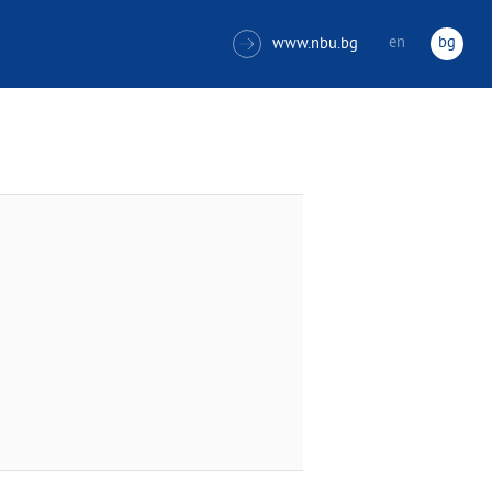
en
bg
www.nbu.bg
