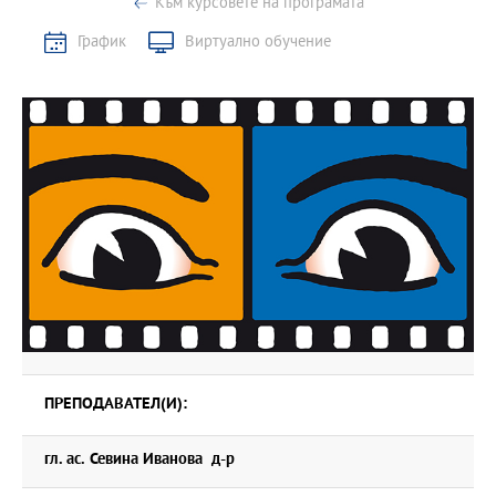
Към курсовете на програмата
График
Виртуално обучение
ПРЕПОДАВАТЕЛ(И):
гл. ас. Севина Иванова д-р