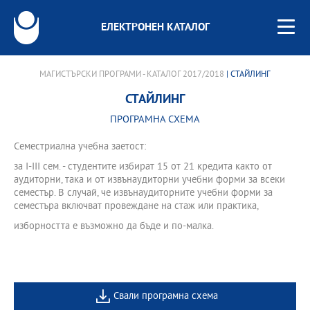
ЕЛЕКТРОНЕН КАТАЛОГ
МАГИСТЪРСКИ ПРОГРАМИ - КАТАЛОГ 2017/2018
| СТАЙЛИНГ
СТАЙЛИНГ
ПРОГРАМНА СХЕМА
Семестриална учебна заетост:
за І-III сем. - студентите избират 15 от 21 кредита както от
аудиторни, така и от извънаудиторни учебни форми за всеки
семестър. В случай, че извънаудиторните учебни форми за
семестъра включват провеждане на стаж или практика,
изборността е възможно да бъде и по-малка.
Свали програмна схема