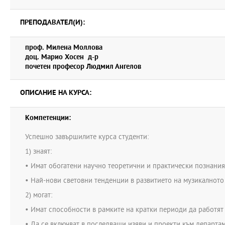
различни, организирани от програмата извънаудиторни лекции 
класове .
ПРЕПОДАВАТЕЛ(И):
проф. Милена Моллова
доц. Марио Хосен д-р
почетен професор Людмил Ангелов
ОПИСАНИЕ НА КУРСА:
Компетенции:
Успешно завършилите курса студенти:
1) знаят:
• Имат обогатени научно теоретични и практически познания 
• Най-нови световни тенденции в развитието на музикалното и
2) могат:
• Имат способности в рамките на кратки периоди да работят 
• Да се включват в последващи изяви и проекти към департам