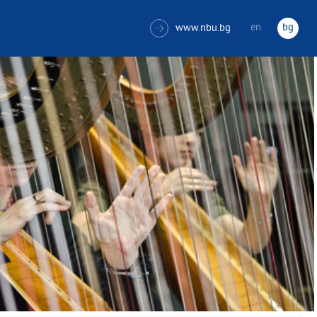
en
bg
www.nbu.bg
