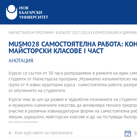
МАГИСТЪРСКИ ПРОГРАМИ - КАТАЛОГ 2017/2018
|
КОМПОЗИЦИЯ И ДИРИЖ
MUSM028 САМОСТОЯТЕЛНА РАБОТА: КОН
МАЙСТОРСКИ КЛАСОВЕ I ЧАСТ
АНОТАЦИЯ:
Курсът се състои от 30 часа разпределени в рамките на един сем
студенти от Магистърска програма „Музикално изпълнителско майс
група от 4 извън аудиторни курса - самостоятелна работа, разпред
от обучението на студентите.
Курсът има за цел да развие и задълбочи познанията на студенти
и музикално-сценичните изкуства, да активизира тяхната предп
участие в различни извънаудиторни форми на самостоятелна раб
лекции, уъркшопи, майсторски класове и др. на гостуващи бълга
преподаватели.
Основните направления на курса са практически. В практическат
Към курсовете на програмата
Г