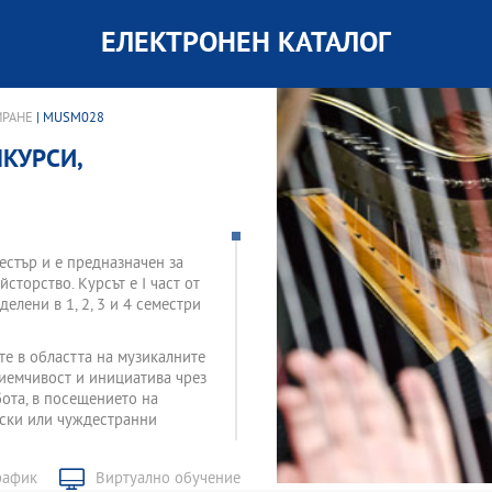
ЕЛЕКТРОНЕН КАТАЛОГ
ИРАНЕ
| MUSM028
КУРСИ,
естър и е предназначен за
торство. Курсът е I част от
елени в 1, 2, 3 и 4 семестри
те в областта на музикалните
риемчивост и инициатива чрез
ота, в посещението на
рски или чуждестранни
а част студентът посещава
рафик
Виртуално обучение