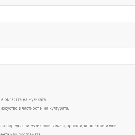
или уъркшопи, майсторски
в областта на музиката.
зкуство в частност и на културата.
по определени музикални задачи, проекти, концертни изяви .
ента или програмата.