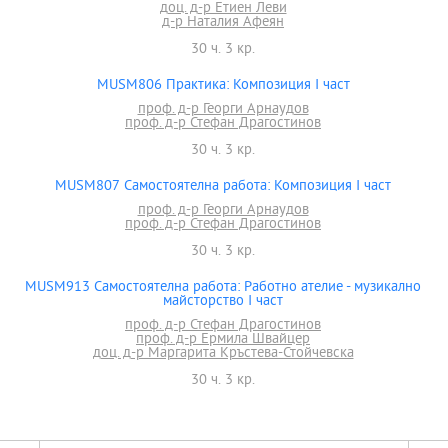
доц. д-р Етиен Леви
д-р Наталия Афеян
30 ч. 3 кр.
MUSM806 Практика: Композиция I част
проф. д-р Георги Арнаудов
проф. д-р Стефан Драгостинов
30 ч. 3 кр.
MUSM807 Самостоятелна работа: Композиция І част
проф. д-р Георги Арнаудов
проф. д-р Стефан Драгостинов
30 ч. 3 кр.
MUSM913 Самостоятелна работа: Работно ателие - музикално
майсторство I част
проф. д-р Стефан Драгостинов
проф. д-р Ермила Швайцер
доц. д-р Маргарита Кръстева-Стойчевска
30 ч. 3 кр.