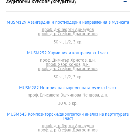
АУДИТОРНИ КУРСОВЕ (КРЕДИТНИ)
MUSM129 Авангардни и постмодерни направления в музиката
проф. д-р Георги Арнаудов
проф. д-р Стефан Драгостинов
30 ч., 1/2, 3 кр.
MUSM252 Хармония и контрапункт I част
проф. Димитър Христов, д.н.
проф. Явор Конов, д.н.
проф. д-р Стефан Драгостинов
30 ч., 1/2, 3 кр.
MUSM282 История на съвременната музика I част
проф. Елисавета Вълчинова-Чендова, д.н.
30 ч. 3 кр.
MUSM345 Композиторски/диригентски анализ на партитурата
I част
проф. д-р Георги Арнаудов
проф. д-р Стефан Драгостинов