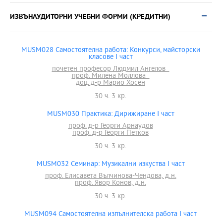
ИЗВЪНАУДИТОРНИ УЧЕБНИ ФОРМИ (КРЕДИТНИ)
MUSM028 Самостоятелна работа: Конкурси, майсторски
класове I част
почетен професор Людмил Ангелов
проф. Милена Моллова
доц. д-р Марио Хосен
30 ч. 3 кр.
MUSM030 Практика: Дирижиране I част
проф. д-р Георги Арнаудов
проф. д-р Георги Петков
30 ч. 3 кр.
MUSM032 Семинар: Музикални изкуства I част
проф. Елисавета Вълчинова-Чендова, д.н.
проф. Явор Конов, д.н.
30 ч. 3 кр.
MUSM094 Самостоятелна изпълнителска работа І част