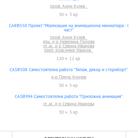
проф. Анри Кулев
30 ч. 3 кр.
CARB550 Проект:"Реализация на анимационна миниатюра - І
част"
проф. Анри Кулев
доц. д-р Невелина Попова
гл. ас. д-р Севина Иванова
преп. Красимир Иванов
120 ч. 12 кр.
CASB508 Самостоятелна работа "Типаж, декор и сториборт"
д-р Пенчо Кунчев
30 ч. 3 кр.
CASB994 Самостоятелна работа "Приложна анимация"
гл. ас. д-р Севина Иванова
30 ч. 3 кр.