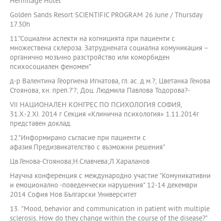
Hermitage Hotel
Golden Sands Resort SCIENTIFIC PROGRAM 26 June / Thursday
17.30h
11.”Социални аспекти на когницията при пациенти с
множествена склероза. Затруднената социална комуникация –
органично мозъчно разстройство или коморбиден
психосоциален феномен”
д-р Валентина Георгиена Игнатова, гл. ас. д.м.?; Цветанка Генова
Стоянова, хн. преп.?'?; Доц. Людмила Павлова Тодорова?-
VII НАЦИОНАЛЕН КОНГРЕС ПО ПСИХОЛОГИЯ СОФИЯ,
31.X.-2.XI. 2014 г Секция «Клинична психология» 1.11.2014г
представен доклад.
12."Информирано съгласие при пациенти с
афазия.Предизвикателство с възможни решения"
Цв.Генова-Стоянова;Н.Славчева;Л.Хараланов
Научна конференция с международно участие "Комуникативни
и емоционално -поведенчески нарушения" 12-14 декември
2014 София Нов Български Университет
13. .”Mood, behavior and communication in patient with multiple
sclerosis. How do they change within the course of the disease?”