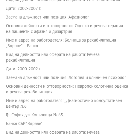
Вид на дейността или сферата на работа: Речева патология
Дати: 2002-2007 г.
Заемана длъжност или позиция: Афазиолог
Основни дейности и отговорности: Оценка и речева терапия
на пациенти с афазия и дизартрия
Име и адрес на работодателя: Болница за рехабилитация
„Здраве” – Банкя
Вид на дейността или сферата на работа: Речева
рехабилитация
Дати: 2000-2002 г.
Заемана длъжност или позиция: Логопед и клиничен психолог
Основни дейности и отговорности: Невропсихологична оценка
и речева рехабилитация
Име и адрес на работодателя: „Диагностично консултативен
център №6
Гр. София, ул. Коньовица № 65;
Банкя СБР "Здраве"
Вид на дейността или сферата на работа: Речева