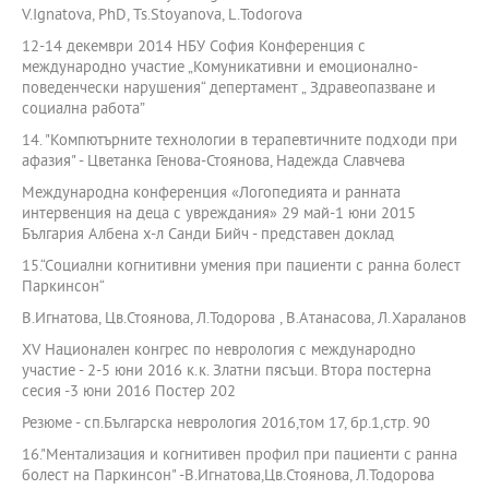
V.Ignatova, PhD, Ts.Stoyanova, L.Todorova
12-14 декември 2014 НБУ София Конференция с
международно участие „Комуникативни и емоционално-
поведенчески нарушения“ депертамент „ Здравеопазване и
социална работа”
14. "Компютърните технологии в терапевтичните подходи при
афазия" - Цветанка Генова-Стоянова, Надежда Славчева
Международна конференция «Логопедията и ранната
интервенция на деца с увреждания» 29 май-1 юни 2015
България Албена х-л Санди Бийч - представен доклад
15.“Социални когнитивни умения при пациенти с ранна болест
Паркинсон“
В.Игнатова, Цв.Стоянова, Л.Тодорова , В.Атанасова, Л.Хараланов
XV Национален конгрес по неврология с международно
участие - 2-5 юни 2016 к.к. Златни пясъци. Втора постерна
сесия -3 юни 2016 Постер 202
Резюме - сп.Българска неврология 2016,том 17, бр.1,стр. 90
16."Ментализация и когнитивен профил при пациенти с ранна
болест на Паркинсон" -В.Игнатова,Цв.Стоянова, Л.Тодорова