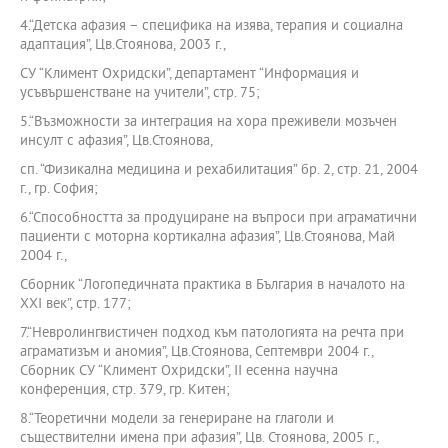
4.“Детска афазия – специфика на изява, терапия и социална
адаптация”, Цв.Стоянова, 2003 г.,
СУ “Климент Охридски”, департамент “Информация и
усъвършенстване на учители”, стр. 75;
5.“Възможности за интеграция на хора преживели мозъчен
инсулт с афазия”, Цв.Стоянова,
сп. “Физикална медицина и рехабилитация” бр. 2, стр. 21, 2004
г., гр. София;
6.“Способността за продуциране на въпроси при аграматични
пациенти с моторна кортикална афазия”, Цв.Стоянова, Май
2004 г.,
Сборник “Логопедичната практика в България в началото на
ХХІ век”, стр. 177;
7.“Невролингвистичен подход към патологията на речта при
аграматизъм и аномия”, Цв.Стоянова, Септември 2004 г.,
Сборник СУ “Климент Охридски”, ІІ есенна научна
конференция, стр. 379, гр. Китен;
8.“Теоретични модели за генериране на глаголи и
съществителни имена при афазия”, Цв. Стоянова, 2005 г.,