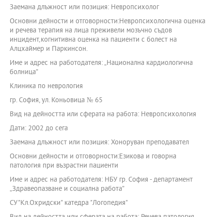
Заемана длъжност или позиция: Невропсихолог
Основни дейности и отговорности:Невропсихологична оценка
и речева терапия на лица преживели мозъчно съдов
инцидент,когнитивна оценка на пациенти с болест на
Алцхаймер и Паркинсон.
Име и адрес на работодателя: „Национална кардиологична
болница”
Клиника по неврология
гр. София, ул. Коньовица № 65
Вид на дейността или сферата на работа: Невропсихология
Дати: 2002 до сега
Заемана длъжност или позиция: Хоноруван преподавател
Основни дейности и отговорности:Езикова и говорна
патология при възрастни пациенти
Име и адрес на работодателя: НБУ гр. София - департамент
„Здравеопазване и социална работа”
СУ"Кл.Охридски" катедра "Логопедия"