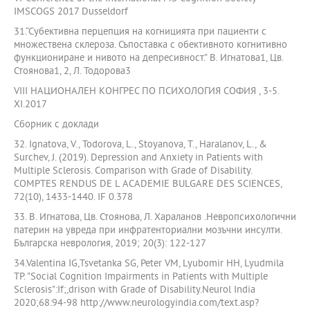
IMSCOGS 2017 Dusseldorf
31.“Субективна перцепция на когницията при пациенти с
множествена склероза. Съпоставка с обективното когнитивно
функциониране и нивото на депресивност.” В. Игнатова1, Цв.
Стоянова1, 2, Л. Тодорова3
VIII НАЦИОНАЛЕН КОНГРЕС ПО ПСИХОЛОГИЯ СОФИЯ , 3-5.
XI.2017
Сборник с доклади
32. Ignatova, V., Todorova, L., Stoyanova, T., Haralanov, L., &
Surchev, J. (2019). Depression and Anxiety in Patients with
Multiple Sclerosis. Comparison with Grade of Disability.
COMPTES RENDUS DE L ACADEMIE BULGARE DES SCIENCES,
72(10), 1433-1440. IF 0.378
33. В. Игнатова, Цв. Стоянова, Л. Хараланов .Невропсихологични
патерин на увреда при инфратенториални мозъчни инсулти.
Българска неврология, 2019; 20(3): 122-127
34.Valentina IG,Tsvetanka SG, Peter VM, Lyubomir HH, Lyudmila
TP. "Social Cognition Impairments in Patients with Multiple
Sclerosis":If;,drison with Grade of Disability.Neurol India
2020;68:94-98 http://www.neurologyindia.com/text.asp?