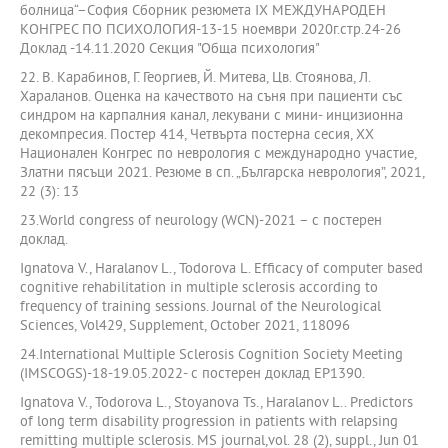
болница“–София Сборник резюмета IX МЕЖДУНАРОДЕН
КОНГРЕС ПО ПСИХОЛОГИЯ-13-15 ноември 2020г.стр.24-26
Доклад -14.11.2020 Секция "Обща психология"
22. В. Карабинов, Г. Георгиев, Й. Митева, Цв. Стоянова, Л.
Хараланов. Оценка на качеството на съня при пациенти със
синдром на карпалния канал, лекувани с мини- инцизионна
декомпресия. Постер 414, Четвърта постерна сесия, XX
Национален Конгрес по неврология с международно участие,
Златни пясъци 2021. Резюме в сп. „Българска неврология”, 2021,
22 (3): 13
23.World congress of neurology (WCN)-2021 – с постерен
доклад.
Ignatova V., Haralanov L., Todorova L. Efficacy of computer based
cognitive rehabilitation in multiple sclerosis according to
frequency of training sessions. Journal of the Neurological
Sciences, Vol429, Supplement, October 2021, 118096
24.International Multiple Sclerosis Cognition Society Meeting
(IMSCOGS)-18-19.05.2022- с постерен доклад EP1390.
Ignatova V., Todorova L., Stoyanova Ts., Haralanov L.. Predictors
of long term disability progression in patients with relapsing
remitting multiple sclerosis. MS journal,vol. 28 (2), suppl., Jun 01