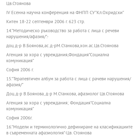
Цв.Стоянова
IV Есенна научна конференция на ФНПП СУ”Кл.Охридски”
Китен 18-22 септември 2006 г. 623 стр.
14.”Методическо ръководство за работа с лица с речеви
нарушения/афазия/”.-
доц.д-р В.Боянова,ас.д-рМ.Станкова,хон.ас.Цв.Стоянова
Агенция за хора с увреждания,Фондация”Социална
комуникация”
София 2006 г.
15.”Терапевтичен албум за работа с лица с рачеви нарушения/
афазия/”
Доц.д-р В.Боянова, д-р М.Станкова, афазиолог Цв.Стоянова
Агенция за хора с увреждания; Фондация”Социална
комуникация”
София 2006г.
16.”Модели и терминологично дефиниране на класификациите
в съвременната афазиология”-Цв. Стоянова