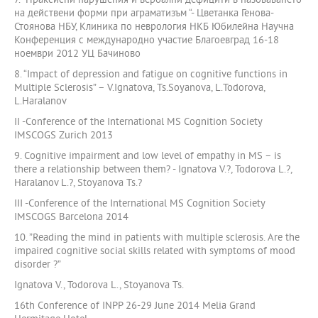
7. “Праксисни нарушения и вербални дефицити в назоваването
на действени форми при аграматизъм “- Цветанка Генова-
Стоянова НБУ, Клиника по неврология НКБ Юбилейна Научна
Конференция с международно участие Благоевград 16-18
ноември 2012 УЦ Бачиново
8. “Impact of depression and fatigue on cognitive functions in
Multiple Sclerosis” – V.Ignatova, Ts.Soyanova, L.Todorova,
L.Haralanov
II -Conference of the International MS Cognition Society
IMSCOGS Zurich 2013
9. Cognitive impairment and low level of empathy in MS – is
there a relationship between them? - Ignatova V.?, Todorova L.?,
Haralanov L.?, Stoyanova Ts.?
III -Conference of the International MS Cognition Society
IMSCOGS Barcelona 2014
10. ”Reading the mind in patients with multiple sclerosis. Are the
impaired cognitive social skills related with symptoms of mood
disorder ?”
Ignatova V., Todorova L., Stoyanova Ts.
16th Conference of INPP 26-29 June 2014 Melia Grand