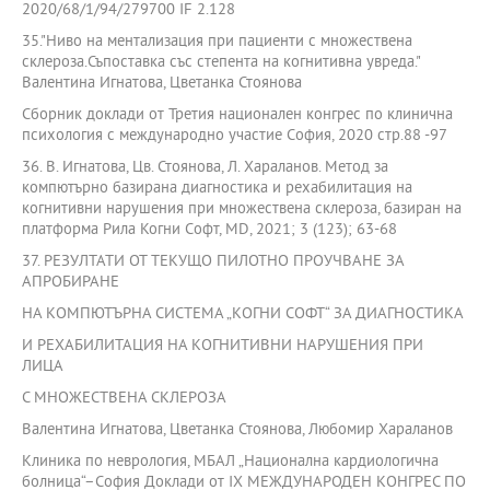
2020/68/1/94/279700 IF 2.128
35."Ниво на ментализация при пациенти с множествена
склероза.Съпоставка със степента на когнитивна увреда."
Валентина Игнатова, Цветанка Стоянова
Сборник доклади от Третия национален конгрес по клинична
психология с международно участие София, 2020 стр.88 -97
36. В. Игнатова, Цв. Стоянова, Л. Хараланов. Метод за
компютърно базирана диагностика и рехабилитация на
когнитивни нарушения при множествена склероза, базиран на
платформа Рила Когни Софт, MD, 2021; 3 (123); 63-68
37. РЕЗУЛТАТИ ОТ ТЕКУЩО ПИЛОТНО ПРОУЧВАНЕ ЗА
АПРОБИРАНЕ
НА КОМПЮТЪРНА СИСТЕМА „КОГНИ СОФТ“ ЗА ДИАГНОСТИКА
И РЕХАБИЛИТАЦИЯ НА КОГНИТИВНИ НАРУШЕНИЯ ПРИ
ЛИЦА
С МНОЖЕСТВЕНА СКЛЕРОЗА
Валентина Игнатова, Цветанка Стоянова, Любомир Хараланов
Клиника по неврология, МБАЛ „Национална кардиологична
болница“–София Доклади от IX МЕЖДУНАРОДЕН КОНГРЕС ПО