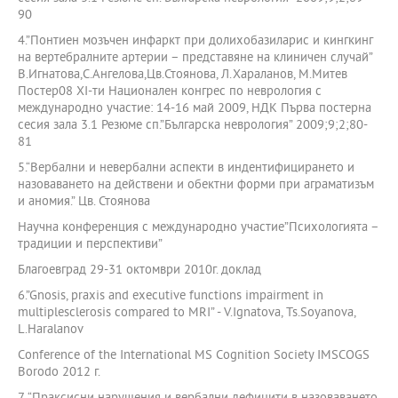
90
4.”Понтиен мозъчен инфаркт при долихобазиларис и кингкинг
на вертебралните артерии – представяне на клиничен случай”
В.Игнатова,С.Ангелова,Цв.Стоянова, Л.Хараланов, М.Митев
Постер08 ХІ-ти Национален конгрес по неврология с
международно участие: 14-16 май 2009, НДК Първа постерна
сесия зала 3.1 Резюме сп.”Българска неврология” 2009;9;2;80-
81
5.“Вербални и невербални аспекти в индентифицирането и
назоваването на действени и обектни форми при аграматизъм
и аномия.” Цв. Стоянова
Научна конференция с международно участие”Психологията –
традиции и перспективи”
Благоевград 29-31 октомври 2010г. доклад
6.”Gnosis, praxis and executive functions impairment in
multiplesclerosis compared to MRI” - V.Ignatova, Ts.Soyanova,
L.Haralanov
Conference of the International MS Cognition Society IMSCOGS
Bоrodo 2012 г.