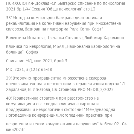
ПСИХОЛОГИЯ- Доклад -Сп.Българско списание по психология
2021 бр.1/4/ Секция "Обща психология" стр.13
38."Метод за компютърно базирана диагностика и
рехабилитация на когнитивни нарушения при множествена
склероза, базиран на платформа Рила Когни Софт"-
Валентина Игнатова, Цветанка Стоянова, Любомир Хараланов
Клиника по неврология, МБАЛ „Национална кардиологична
болница“–София
Списание МД, юни 2021, брой 3
MD, 2021, 3 (123): 63-68
39."Вторично-проградиентна множествена склероза-
предизвикателства и перспективи в терапевтичния подход." Л.
Хараланов, В. Игнатова, Цв. Стоянова. PRO MEDIC,2/2022.
40."Терапевтична стратегия при разстройство на
комуникацията със сходна клиничана картина и
придружаващи неврологични състояния" Международна
Логопедична конференция„Логопедични практики при
неврогенни и тежки комуникативни нарушения“ Албена,02–04
юни2023г.