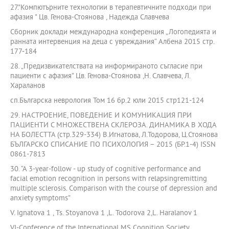
27."Компютърните технологии в терапевтичните подходи при
афазия " Цв. Генова-Стоянова , Надежда Славчева
Сборник доклади международна конференция „Логопедията и
ранната интервенция на деца с увреждания“ Албена 2015 стр.
177-184
28. „Предизвикателствата на информираното съгласие при
пациенти с афазия” Цв. Генова-Стоянова ,Н. Славчева, Л.
Хараланов
сп.Българска неврология Том 16 бр.2 юли 2015 стр121-124
29. НАСТРОЕНИЕ, ПОВЕДЕНИЕ И КОМУНИКАЦИЯ ПРИ
ПАЦИЕНТИ С МНОЖЕСТВЕНА СКЛЕРОЗА. ДИНАМИКА В ХОДА
НА БОЛЕСТТА (стр.329-334) В.Игнатова, Л.Тодорова, Ц.Стоянова
БЪЛГАРСКО СПИСАНИЕ ПО ПСИХОЛОГИЯ – 2015 (БР.1-4) ISSN
0861-7813
30. “A 3-year-follow - up study of cognitive performance and
facial emotion recognition in persons with relapsingremitting
multiple sclerosis. Comparison with the course of depression and
anxiety symptoms”
V. Ignatova 1 , Ts. Stoyanova 1 ,L. Todorova 2,L. Haralanov 1
VI-Conference of the International MS Cognition Society