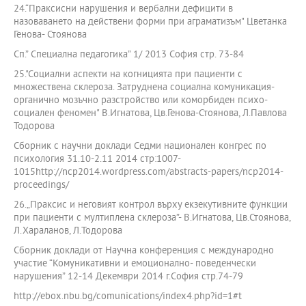
24.“Праксисни нарушения и вербални дефицити в
назоваването на действени форми при аграматизъм" Цветанка
Генова- Стоянова
Сп.” Специална педагогика” 1/ 2013 София стр. 73-84
25."Социални аспекти на когницията при пациенти с
множествена склероза. Затруднена социална комуникация-
органично мозъчно разстройство или коморбиден психо-
социален феномен" В.Игнатова, Цв.Генова-Стоянова, Л.Павлова
Тодорова
Сборник с научни доклади Седми национален конгрес по
психология 31.10-2.11 2014 стр:1007-
1015http://ncp2014.wordpress.com/abstracts-papers/ncp2014-
proceedings/
26.„Праксис и неговият контрол върху екзекутивните функции
при пациенти с мултиплена склероза”- В.Игнатова, Цв.Стоянова,
Л.Хараланов, Л.Тодорова
Сборник доклади от Научна конференция с международно
участие “Комуникативни и емоционално- поведенчески
нарушения” 12-14 Декември 2014 г.София стр.74-79
http://ebox.nbu.bg/comunications/index4.php?id=1#t