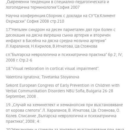
„Съвременни тенденции в специално-педагогическата и
логопедична терминология”София 2007
Научна конференция.Сборник с доклади на СУ”Св.Климент
Охридски” София 2008 стр.210
17.”Непълен синдром на десен париетален дял при болен с
десекация на дясна вътрешна сънна артерия и вторичен
инфаркт в Басейна на дясна средна мозъчна артерия”
Л.Хараланов, Н.Кирилов, В.Игнатова, Цв.Стоянова
сп.”Българска неврологична и психиатрична практика” бр.2; IV;
2008 г. Стр.2-6
18.”Visual restoration in cortical visual impairment”.
Valentina Ignatova; Tsvetanka Stoyanova
Sekont European Congress of Early Prevention in Children with
Verbal Communikation Disorders NBU Sofia, Bulgaria 26-28
September, 2008 .
19. „Случай на хеминеглект и хемианопсия при възстановяване
от корова слепота”. Л. Хараланов, В. Игнатова, Цв. Стоянова, О.
Колев. Списание „Българска неврологична и психиатриична
практика”, 2008; 4: