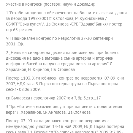
Участие в конгреси (постeри; научни доклади):
1.“Рехабилитационна обезпеченост на болните с афазия- данни
за периода 1998-2001г.” К.Стоянова, М.Куюмджиева /
СБФТР”Овча купел”/, Цв.Стоянова /СРБ “Здраве”Банкя/ постер
стр.65-резюме
VII Национален конгрес по неврология 27-30 септември
2001г.Сф.
2.„Непълен синдром на десния париетален дял при болен с
дисекация на дясна вътрешна сънна артерия и вторичен
инфаркт в басейна на дясна средна мозъчна артерия”. Л.
Хараланов, Н. Кирилов, Цв. Стоянова
Постер 1103, Х-ти юбилеен конгрес по неврология: 07-09 юни
2007, НДК зала 3 Първа постерна група на Първа постерна
сесия- 08.06.2009.
сп.Българска неврологияр 2007,том 7, бр.3,стр.117
3.”Тромботичен мозъчен инсулт при пациенти с полицитемия
вера” Л.Хараланов, Сн.Ангелова, Цв.Стоянова
Постер 07 , ХІ-ти национален конгрес по неврология с
международно участие: 14-16 май 2009, НДК Първа постерна
сесия зала 3.1 Резюме сп.”Българска неврология” 2009;9;2;89-