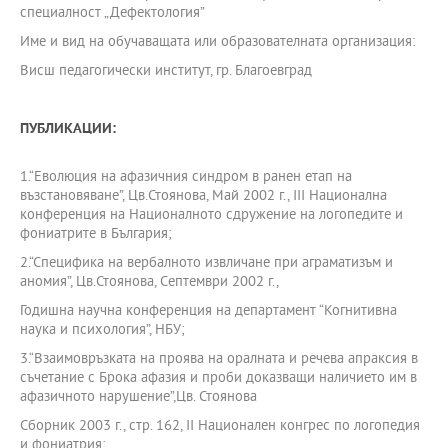
специалност „Дефектология”
Име и вид на обучаващата или образователната организация:
Висш педагогически институт, гр. Благоевград
ПУБЛИКАЦИИ:
1.“Еволюция на афазичния синдром в ранен етап на
възстановяване”, Цв.Стоянова, Май 2002 г., ІІІ Национална
конференция на Националното сдружение на логопедите и
фониатрите в България;
2.“Специфика на вербалното извличане при аграматизъм и
аномия”, Цв.Стоянова, Септември 2002 г.,
Годишна научна конференция на департамент “Когнитивна
наука и психология”, НБУ;
3.“Взаимовръзката на проява на оралната и речева апраксия в
съчетание с Брока афазия и проби доказващи наличието им в
афазичното нарушение”,Цв. Стоянова
Сборник 2003 г., стр. 162, ІІ Национален конгрес по логопедия
и фониатрия;