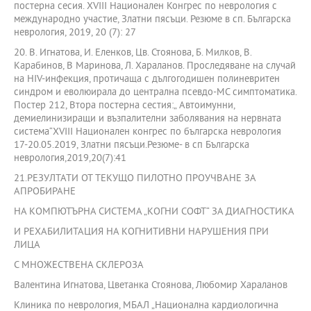
постерна сесия. XVIII Национален Конгрес по неврология с
международно участие, Златни пясъци. Резюме в сп. Българска
неврология, 2019, 20 (7): 27
20. В. Игнатова, И. Еленков, Цв. Стоянова, Б. Милков, В.
Карабинов, В Маринова, Л. Хараланов. Проследяване на случай
на HIV-инфекция, протичаща с дългогодишен полиневритен
синдром и еволюирала до централна псевдо-МС симптоматика.
Постер 212, Втора постерна сестия:„ Автоимунни,
демиелинизиращи и възпалителни заболявания на нервната
система“ХVIII Национален конгрес по българска неврология
17-20.05.2019, Златни пясъци.Резюме- в сп Българска
неврология,2019,20(7):41
21.РЕЗУЛТАТИ ОТ ТЕКУЩО ПИЛОТНО ПРОУЧВАНЕ ЗА
АПРОБИРАНЕ
НА КОМПЮТЪРНА СИСТЕМА „КОГНИ СОФТ“ ЗА ДИАГНОСТИКА
И РЕХАБИЛИТАЦИЯ НА КОГНИТИВНИ НАРУШЕНИЯ ПРИ
ЛИЦА
С МНОЖЕСТВЕНА СКЛЕРОЗА
Валентина Игнатова, Цветанка Стоянова, Любомир Хараланов
Клиника по неврология, МБАЛ „Национална кардиологична