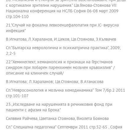
20."Механизми и стимули за зрително възстановяване при деца
с кортикални зрителни нарушения." Цв.Генова-Стоянова VII
Национална конференция на НСЛБ София 06-08 март 2009
стр.104-110
21.”Случай на фокална левкоенцефалопатия при JC- вирусна
инфекция”
В.Игнатова, Л.Хараланов, И.Цеков, Цв.Стоянова, З.Кълвачев
Сп.”Българска неврологична и психиатрична практика”, 2009;
2;2-5
22.”Хеминеглект, хемианопсия и признаци на Герстманов
синдром при лобарен паренхимен мозъчен кръвоизлив” /
описание на клиничен случай/
В.Игнатова; Л.Хараланов; Цв.Стоянова; В.Атанасова
Сп.”Невросонология и мозъчна хемодинамика” Том 7/бр.2 2011
стр.101-107
23.„Изследване на нарушенията в речниковия фонд при
пациенти с афазия на Брока.”
Силввия Райчева, Цветанка Стоянова, Виолета Боянова
Сп.” Специална педагогика” Септември 2011 стр.52-65 , София