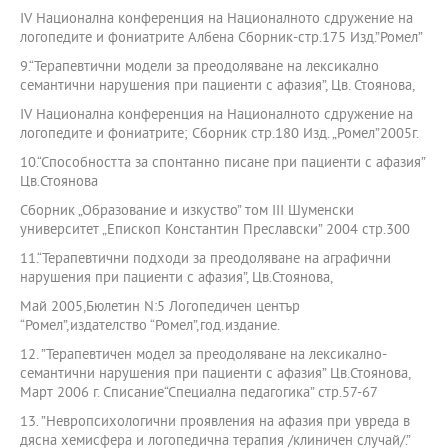
ІV Национална конференция на Националното сдружение на
логопедите и фониатрите Албена Сборник-стр.175 Изд.”Ромел”
9.“Терапевтични модели за преодоляване на лексикално
семантични нарушения при пациенти с афазия”, Цв. Стоянова,
ІV Национална конференция на Националното сдружение на
логопедите и фониатрите; Сборник стр.180 Изд. „Ромел”2005г.
10.“Способността за спонтанно писане при пациенти с афазия”
Цв.Стоянова
Сборник „Образование и изкуство” том III Шуменски
университет „Епископ Константин Преславски” 2004 стр.300
11.“Терапевтични подходи за преодоляване на аграфични
нарушения при пациенти с афазия”, Цв.Стоянова,
Май 2005,Бюлетин N:5 Логопедичен център
“Ромел”,издателство “Ромел”,год.издание.
12. ”Терапевтичен модел за преодоляване на лексикално-
семантични нарушения при пациенти с афазия” Цв.Стоянова,
Март 2006 г. Списание“Специална педагогика” стр.57-67
13. ”Невропсихологични проявления на афазия при увреда в
дясна хемисфера и логопедична терапия /клиничен случай/.”