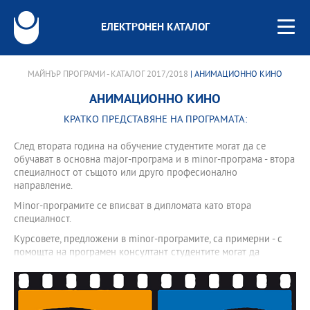
ЕЛЕКТРОНЕН КАТАЛОГ
МАЙНЪР ПРОГРАМИ - КАТАЛОГ 2017/2018
| АНИМАЦИОННО КИНО
АНИМАЦИОННО КИНО
КРАТКО ПРЕДСТАВЯНЕ НА ПРОГРАМАТА:
След втората година на обучение студентите могат да се
обучават в основна major-програма и в minor-програма - втора
специалност от същото или друго професионално
направление.
Minor-програмите се вписват в дипломата като втора
специалност.
Курсовете, предложени в minor-програмите, са примерни - с
помощта на програмен консултант студентите могат да
записват други курсове от третата и четвъртата година на
аналогичната бакалавърска програма.