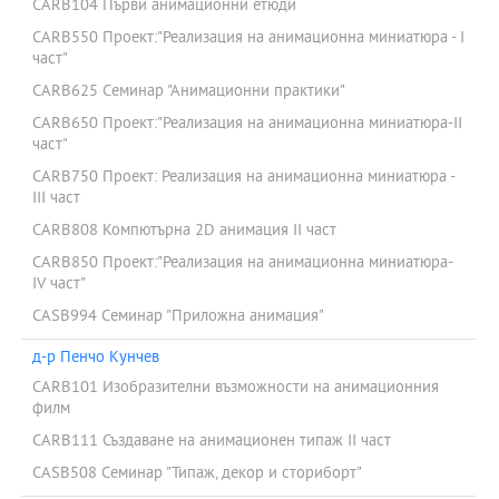
CARB104 Първи анимационни етюди
CARB550 Проект:"Реализация на анимационна миниатюра - І
част"
CARB625 Семинар "Анимационни практики"
CARB650 Проект:"Реализация на анимационна миниатюра-ІІ
част"
CARB750 Проект: Реализация на анимационна миниатюра -
III част
CARB808 Компютърна 2D анимация ІІ част
CARB850 Проект:"Реализация на анимационна миниатюра-
ІV част"
CASB994 Семинар "Приложна анимация"
д-р Пенчо Кунчев
CARB101 Изобразителни възможности на анимационния
филм
CARB111 Създаване на анимационен типаж II част
CASB508 Семинар "Типаж, декор и сториборт"