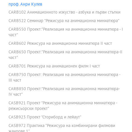
проф. Анри Кулев
CARB102 Анимационното изкуство - азбука и първи стъпки
CARB522 Семинар "Режисура на анимационна миниатюра"
CARB550 Проект:"Реализация на анимационна миниатюра - І
част"
CARB602 Режисура на анимационна миниатюра ІІ част
CARB650 Проект:"Реализация на анимационна миниатюра-ІІ
част"
CARB701 Режисура на анимационен филм І част
CARB750 Проект: Реализация на анимационна миниатюра -
III част
CARB850 Проект:"Реализация на анимационна миниатюра-
ІV част"
CASB921 Проект "Режисура на анимационна миниатюра -
режисьорски проект"
CASB923 Проект "Сториборд и лейаут"
CASB972 Практика "Режисура на комбинирани филмови
жанрове 1"