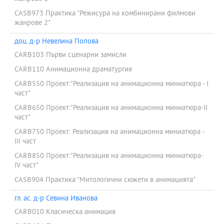
CASB973 Практика "Режисура на комбинирани филмови
жанрове 2"
доц. д-р Невелина Попова
CARB103 Първи сценарни замисли
CARB110 Анимационна драматургия
CARB550 Проект:"Реализация на анимационна миниатюра - І
част"
CARB650 Проект:"Реализация на анимационна миниатюра-ІІ
част"
CARB750 Проект: Реализация на анимационна миниатюра -
III част
CARB850 Проект:"Реализация на анимационна миниатюра-
ІV част"
CASB904 Практика "Митологични сюжети в анимацията"
гл. ас. д-р Севина Иванова
CARB010 Класическа анимация