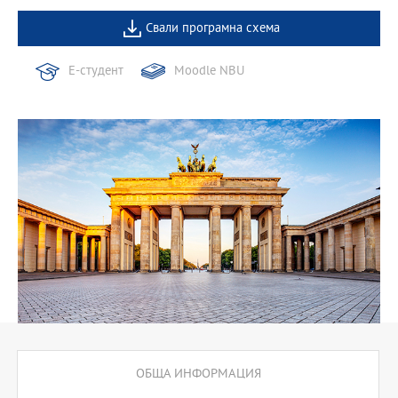
Свали програмна схема
Е-студент
Moodle NBU
ОБЩА ИНФОРМАЦИЯ