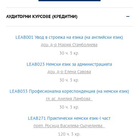
АУДИТОРНИ КУРСОВЕ (КРЕДИТНИ)
LEAB001 Увод в строежа на езика (на английски език)
доц. д-р Мария Стамболиева
30 ч. 3 кр.
LEAB023 Немски език за администрацията
доц. д-р Елена Савова
30 ч. 3 кр.
LEAB033 Професионална кореспонденция (на немски език)
гл. ас. Анелия Ламбова
30 ч. 3 кр.
LEAB271 Практически немски език-I част
преп. Росица Василева-Сърчелиева
120 ч. 3 кр.