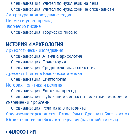
Специализация: Учител по чужд език на деца
Електронен каталог 2019/2020
Специализация: Учител по чужд език на специалисти
Литература, книгоиздаване, медии
Електронен каталог 2018/2019
Писмен и устен превод
Творческо писане
Електронен каталог 2017/2018
Специализация: Творческо писане
Електронен каталог 2016/2017
ИСТОРИЯ И АРХЕОЛОГИЯ
Археологически изследвания
Електронен каталог 2015/2016
Специализация: Антична археология
Специализация: Праистория
Специализация: Средновековна археология
Електронен каталог 2014/2015
Древният Египет в Класическата епоха
Специализация: Египтология
Електронен каталог 2013/2014
История, политика и религия
Специализация: Епохи на преход
Специализация: Публични и социални политики - история и
съвременни проблеми
Специализация: Религията в историята
Средиземноморският свят: Елада, Рим и Древният Близък изток
Югоизточно-европейски изследвания (на английски език)
ФИЛОСОФИЯ