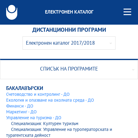
ЕЛЕКТРОНЕН КАТАЛОГ
ДИСТАНЦИОННИ ПРОГРАМИ
Електронен каталог 2017/2018
Електронен каталог 2026/2027
Електронен каталог 2025/2026
СПИСЪК НА ПРОГРАМИТЕ
Електронен каталог 2024/2025
БАКАЛАВЪРСКИ
Електронен каталог 2023/2024
Счетоводство и контролинг - ДО
Екология и опазване на околната среда - ДО
Финанси - ДО
Електронен каталог 2022/2023
Маркетинг - ДО
Управление на туризма - ДО
Електронен каталог 2021/2022
Специализация: Културен туризъм
Специализация: Управление на туроператорската и
Електронен каталог 2020/2021
турагентската дейност