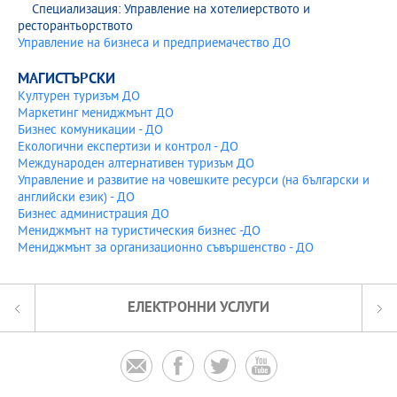
Специализация: Управление на хотелиерството и
Електронен каталог 2019/2020
ресторантьорството
Управление на бизнеса и предприемачество ДО
Електронен каталог 2018/2019
МАГИСТЪРСКИ
Електронен каталог 2017/2018
Културен туризъм ДО
Маркетинг мениджмънт ДО
Електронен каталог 2016/2017
Бизнес комуникации - ДО
Екологични експертизи и контрол - ДО
Електронен каталог 2015/2016
Международен алтернативен туризъм ДО
Управление и развитие на човешките ресурси (на български и
английски език) - ДО
Електронен каталог 2014/2015
Бизнес администрация ДО
Мениджмънт на туристическия бизнес -ДО
Електронен каталог 2013/2014
Мениджмънт за организационно съвършенство - ДО
ЕЛЕКТРОННИ УСЛУГИ



