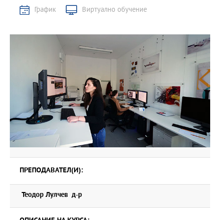
График
Виртуално обучение
ПРЕПОДАВАТЕЛ(И):
Теодор Лулчев д-р