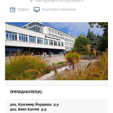
Към курсовете на програмата
График
Виртуално обучение
ПРЕПОДАВАТЕЛ(И):
доц. Красимир Йорданов д-р
доц. Емил Калчев д-р