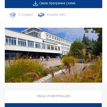
Свали програмна схема
Е-студент
Moodle NBU
ОБЩА ИНФОРМАЦИЯ