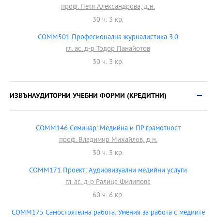
проф. Петя Александрова, д.н.
30 ч. 3 кр.
COMM501 Професионална журналистика 3.0
гл. ас. д-р Тодор Панайотов
30 ч. 3 кр.
ИЗВЪНАУДИТОРНИ УЧЕБНИ ФОРМИ (КРЕДИТНИ)
COMM146 Семинар: Медийна и ПР грамотност
проф. Владимир Михайлов, д.н.
30 ч. 3 кр.
COMM171 Проект: Аудиовизуални медийни услуги
гл. ас. д-р Ралица Филипова
60 ч. 6 кр.
COMM175 Самостоятелна работа: Умения за работа с медиите