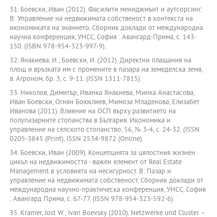
31. Боевски, Иван (2012). Фасилити мениджмънт и аутсорсинг.
В: Управление на недвижимата собственост в контекста на
икономиката на знанието, Сборник доклади от международна
научна конференция, УНСС, София : Авангард-Прима, с. 143-
150. (ISBN 978-954-323-997-9).
32. Янакиева, И., Боевски, И. (2012). Директни плащания на
площ и връзката им с промените в пазара на земеделска земя,
в. Агроном, бр. 3, с. 9-11. (ISSN 1311-7815).
33. Николов, Димитър, Иванка Янакиева, Минка Анастасова,
Иван Боевски, Огнян Боюклиев, Мимоза Младенова, Елизабет
Иванова (2011). Влияние на ОСП върху развитието на
полупазарните стопанства в България. Икономика и
управление на селското стопанство, 56, № 3-4, с. 24-32. (ISSN
0205-3845 (Print), ISSN 2534-9872 (Online).
34. Боевски, Иван (2009). Концепцията за цялостния жизнен
цикъл на недвижимостта - важен елемент от Real Estate
Management в условията на несигурност. В: Пазар и
управление на недвижимата собственост, Сборник доклади от
международна научно-практическа конференция, УНСС, София
: Авангард Прима, с. 67-77. (ISSN 978-954-323-592-6).
35. Kramer, Jost W., Ivan Boevsky (2010). Netzwerke und Cluster –