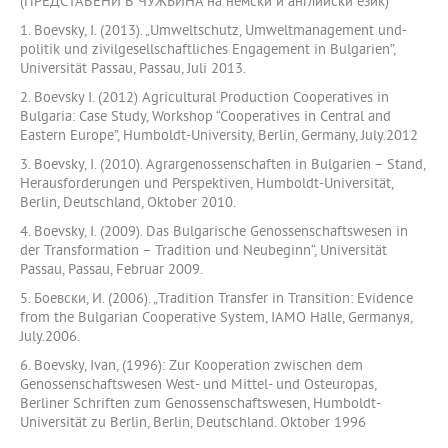
(ПРЕДСТАВЕНИ В ЧУЖБИНА на немски и английски език)
1. Boevsky, I. (2013). „Umweltschutz, Umweltmanagement und-
politik und zivilgesellschaftliches Engagement in Bulgarien”,
Universität Passau, Passau, Juli 2013.
2. Boevsky I. (2012) Agricultural Production Cooperatives in
Bulgaria: Case Study, Workshop “Cooperatives in Central and
Eastern Europe”, Humboldt-University, Berlin, Germany, July.2012
3. Boevsky, I. (2010). Agrargenossenschaften in Bulgarien – Stand,
Herausforderungen und Perspektiven, Humboldt-Universität,
Berlin, Deutschland, Oktober 2010.
4. Boevsky, I. (2009). Das Bulgarische Genossenschaftswesen in
der Transformation – Tradition und Neubeginn“, Universität
Passau, Passau, Februar 2009.
5. Боевски, И. (2006). „Tradition Transfer in Transition: Evidence
from the Bulgarian Cooperative System, IAMO Halle, Germanyя,
July.2006.
6. Boevsky, Ivan, (1996): Zur Kooperation zwischen dem
Genossenschaftswesen West- und Mittel- und Osteuropas,
Berliner Schriften zum Genossenschaftswesen, Humboldt-
Universität zu Berlin, Berlin, Deutschland. Oktober 1996