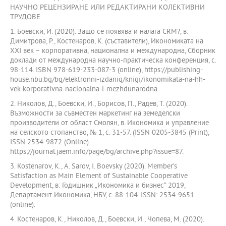
НАУЧНО РЕЦЕНЗИРАНЕ ИЛИ РЕДАКТИРАНИ КОЛЕКТИВНИ
ТРУДОВЕ
1. Боевски, И. (2020). Защо се появява и налага CRM?, в:
Димитрова, Р., Костенаров, К. (съставители), Икономиката на
ХХІ век – корпоративна, национална и международна, Сборник
доклади от международна научно-практическа конференция, с.
98-114. ISBN 978-619-233-087-3 (online), https://publishing-
house.nbu.bg/bg/elektronni-izdaniq/knigi/ikonomikata-na-hh-
vek-korporativna-nacionalna-i-mezhdunarodna.
2. Николов, Д., Боевски, И., Борисов, П., Радев, Т. (2020).
Възможности за съвместен маркетинг на земеделски
производители от област Смолян, в. Икономика и управление
на селското стопанство, № 1, с. 31-57. (ISSN 0205-3845 (Print),
ISSN 2534-9872 (Online).
https://journal.jaem.info/page/bg/archive.php?issue=87.
3. Kostenarov, K., A. Sarov, I. Boevsky (2020). Member’s
Satisfaction as Main Element of Sustainable Cooperative
Development, в: Годишник „Икономика и бизнес“ 2019,
Департамент Икономика, НБУ, с. 88-104. ISSN: 2534-9651
(online).
4. Костенаров, K., Николов, Д., Боевски, И., Чопевa, М. (2020).