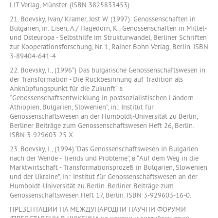
LIT Verlag, Münster. (ISBN 3825833453)
21. Boevsky, Ivan/ Kramer, Jost W. (1997): Genossenschaften in
Bulgarien, in: Eisen, A./ Hagedorn, K., Genossenschaften in Mittel-
und Osteuropa - Selbsthilfe im Strukturwandel, Berliner Schriften
zur Kooperationsforschung, Nr. 1, Rainer Bohn Verlag, Berlin. ISBN
3-89404-641-4
22. Boevsky, I., (1996“) Das bulgarische Genossenschaftswesen in
der Transformation - Die Rückbesinnung auf Tradition als
Anknüpfungspunkt für die Zukunft“ в
“Genossenschaftsentwicklung in postsozialistischen Ländern -
Äthiopien, Bulgarien, Slowenien”, in:: Institut für
Genossenschaftswesen an der Humboldt-Universität zu Berlin,
Berliner Beiträge zum Genossenschaftswesen Heft 26, Berlin.
ISBN 3-929603-25-X
23. Boevsky, I., (1994).“Das Genossenschaftswesen in Bulgarien
nach der Wende - Trends und Probleme”, в “Auf dem Weg in die
Marktwirtschaft - Transformationsprozeß in Bulgarien, Slowenien
und der Ukraine”, in:: Institut für Genossenschaftswesen an der
Humboldt-Universität zu Berlin. Berliner Beiträge zum
Genossenschaftswesen Heft 17, Berlin. ISBN 3-929603-16-0.
ПРЕЗЕНТАЦИИ НА МЕЖДУНАРОДНИ НАУЧНИ ФОРУМИ