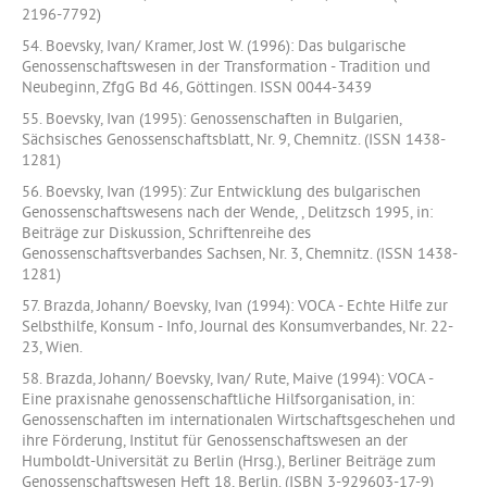
2196-7792)
54. Boevsky, Ivan/ Kramer, Jost W. (1996): Das bulgarische
Genossenschaftswesen in der Transformation - Tradition und
Neubeginn, ZfgG Bd 46, Göttingen. ISSN 0044-3439
55. Boevsky, Ivan (1995): Genossenschaften in Bulgarien,
Sächsisches Genossenschaftsblatt, Nr. 9, Chemnitz. (ISSN 1438-
1281)
56. Boevsky, Ivan (1995): Zur Entwicklung des bulgarischen
Genossenschaftswesens nach der Wende, , Delitzsch 1995, in:
Beiträge zur Diskussion, Schriftenreihe des
Genossenschaftsverbandes Sachsen, Nr. 3, Chemnitz. (ISSN 1438-
1281)
57. Brazda, Johann/ Boevsky, Ivan (1994): VOCA - Echte Hilfe zur
Selbsthilfe, Konsum - Info, Journal des Konsumverbandes, Nr. 22-
23, Wien.
58. Brazda, Johann/ Boevsky, Ivan/ Rute, Maive (1994): VOCA -
Eine praxisnahe genossenschaftliche Hilfsorganisation, in:
Genossenschaften im internationalen Wirtschaftsgeschehen und
ihre Förderung, Institut für Genossenschaftswesen an der
Humboldt-Universität zu Berlin (Hrsg.), Berliner Beiträge zum
Genossenschaftswesen Heft 18, Berlin. (ISBN 3-929603-17-9)