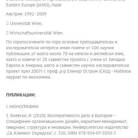
Eastern Europe (IAMO), Halle
Австрия: 1992 -2009
 Universität Wien;
 Wirtschaftsuniversität Wien.
По горепосочените по-горе основни преподавателски и
изследователски интереси имам повече от 100 научни
публикации, от които около 70 на немски и английски език,
както и повече от 20 съвместни проекта с учени от Западна
Европа и Америка, както и съвместен научно изследователски
проект през 2007г с проф. д-р Елинор Остром (САЩ) - Нобелов
лауреат по икономика.
ПУБЛИКАЦИИ:
I. МОНОГРАФИИ
1. Боевски, И. (2020). Кооперативното дело в България –
Специфичен организационен дизайн, маркетинг-мениджмънт,
гавърнанс структура и иновации, Университетско издателство
„Св. Климент Охридски“, с. 320, ISBN 978-954-07-5050-7.