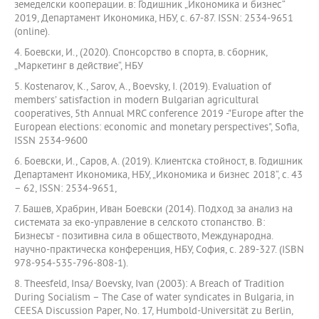
земеделски кооперации. в: Годишник „Икономика и бизнес“
2019, Департамент Икономика, НБУ, с. 67-87. ISSN: 2534-9651
(online).
4. Боевски, И., (2020). Спонсорство в спорта, в. сборник,
„Маркетинг в действие“, НБУ
5. Kostenarov, K., Sarov, A., Boevsky, I. (2019). Evaluation of
members’ satisfaction in modern Bulgarian agricultural
cooperatives, 5th Annual MRC conference 2019 -"Europe after the
European elections: economic and monetary perspectives", Sofia,
ISSN 2534-9600
6. Боевски, И., Саров, А. (2019). Kлиентска стойност, в. Годишник
Департамент Икономика, НБУ, „Икономика и бизнес 2018“, с. 43
– 62, ISSN: 2534-9651,
7. Башев, Храбрин, Иван Боевски (2014). Подход за анализ на
системата за еко-управление в селското стопанство. В:
Бизнесът - позитивна сила в обществото, Международна.
научно-практическа конференция, НБУ, София, с. 289-327. (ISBN
978-954-535-796-808-1).
8. Theesfeld, Insa/ Boevsky, Ivan (2003): A Breach of Tradition
During Socialism – The Case of water syndicates in Bulgaria, in
CEESA Discussion Paper, No. 17, Humbold-Universität zu Berlin,