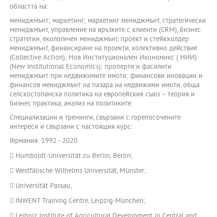
областта на:
мениджмънт; маркетинг; маркетинг мениджмънт, стратегически
мениджмънт, управление на връзките с клиенти (CRM), бизнес
стратегии, екологичен мениджмънт, проект и стейкхолдер
мениджмънт, финансиране на проекти, колективно действие
(Collective Action); Нов Институционален Икономикс ( НИИ)
(New Institutional Economics); проперти и фасилити
мениджмънт при недвижимите имоти; финансови иновации и
финансов мениджмънт на пазара на недвижими имоти, обща
селскостопанска политика на европейския съюз – теория и
бизнес практика, анализ на политиките
Специализации и тренинги, свързани с горепосочените
интереси и свързани с настоящия курс:
Германия: 1992 - 2020
 Humboldt-Universität zu Berlin, Berlin;
 Westfälische Wilhelms Universität, Münster;
 Universität Passau;
 INWENT Training Centre, Leipzig-München;
 Leibniz Institute of Agricultural Development in Central and