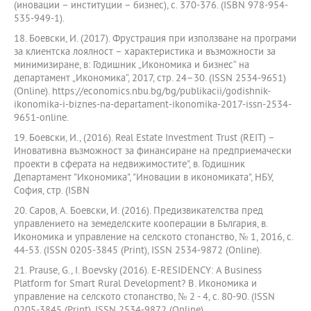
(иновации – институции – бизнес), с. 370-376. (ISBN 978-954-
535-949-1).
18. Боевски, И. (2017). Фрустрация при използване на програми
за клиентска лоялност – характеристика и възможности за
минимизиране, в: Годишник „Икономика и бизнес“ на
департамент „Икономика“, 2017, стр. 24–30. (ISSN 2534-9651)
(Online). https://economics.nbu.bg/bg/publikacii/godishnik-
ikonomika-i-biznes-na-departament-ikonomika-2017-issn-2534-
9651-online.
19. Боевски, И., (2016). Real Estate Investment Trust (REIT) –
Иновативна възможност за финансиране на предприемачески
проекти в сферата на недвижимостите", в. Годишник
Департамент "Икономика", "Иновации в икономиката", НБУ,
София, стр. (ISBN
20. Саров, А. Боевски, И. (2016). Предизвикателства пред
управлението на земеделските кооперации в България, в.
Икономика и управление на селското стопанство, № 1, 2016, с.
44-53. (ISSN 0205-3845 (Print), ISSN 2534-9872 (Online).
21. Prause, G., I. Boevsky (2016). E-RESIDENCY: A Business
Platform for Smart Rural Development? В. Икономика и
управление на селското стопанство, № 2 - 4, с. 80-90. (ISSN
0205-3845 (Print), ISSN 2534-9872 (Online).