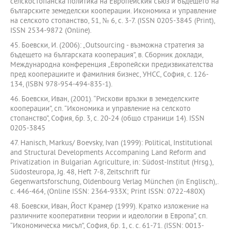
селскостопанска политика на Европейския съюз и бъдещето на
българските земеделски кооперации. Икономика и управление
на селското стопанство, 51, № 6, с. 3-7. (ISSN 0205-3845 (Print),
ISSN 2534-9872 (Online).
45. Боевски, И. (2006): „Outsourcing - възможна стратегия за
бъдещето на българската кооперация”, в. Сборник доклади,
Международна конференция „Европейски предизвикателства
пред кооперациите и фамилния бизнес, УНСС, София, с. 126-
134, (ISBN 978-954-494-835-1).
46. Боевски, Иван, (2001). “Рискови връзки в земеделските
кооперации”, сп. “Икономика и управление на селското
стопанство”, София, бр. 3, с. 20-24 (общо страници 14). ISSN
0205-3845
47. Hanisch, Markus/ Boevsky, Ivan (1999): Political, Institutional
and Structural Developments Accompaning Land Reform and
Privatization in Bulgarian Agriculture, in: Südost-Institut (Hrsg.),
Südosteuropa, Jg. 48, Heft 7-8, Zeitschrift für
Gegenwartsforschung, Oldenbourg Verlag München (in Englisch),.
с. 446-464, (Online ISSN: 2364-933X; Print ISSN: 0722-480X)
48. Боевски, Иван, Йост Крамер (1999). Кратко изложение на
различните кооперативни теории и идеологии в Европа”, сп.
“Икономическа мисъл”, София, бр. 1, с. с. 61-71. (ISSN: 0013-