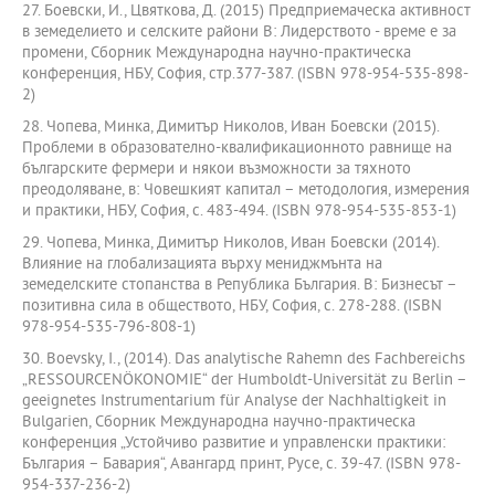
27. Боевски, И., Цвяткова, Д. (2015) Предприемаческа активност
в земеделието и селските райони В: Лидерството - време е за
промени, Сборник Международна научно-практическа
конференция, НБУ, София, стр.377-387. (ISBN 978-954-535-898-
2)
28. Чопева, Минка, Димитър Николов, Иван Боевски (2015).
Проблеми в образователно-квалификационното равнище на
българските фермери и някои възможности за тяхното
преодоляване, в: Човешкият капитал – методология, измерения
и практики, НБУ, София, с. 483-494. (ISBN 978-954-535-853-1)
29. Чопева, Минка, Димитър Николов, Иван Боевски (2014).
Влияние на глобализацията върху мениджмънта на
земеделските стопанства в Република България. В: Бизнесът –
позитивна сила в обществото, НБУ, София, с. 278-288. (ISBN
978-954-535-796-808-1)
30. Boevsky, I., (2014). Das analytische Rahemn des Fachbereichs
„RESSOURCENÖKONOMIE“ der Humboldt-Universität zu Berlin –
geeignetes Instrumentarium für Analyse der Nachhaltigkeit in
Bulgarien, Сборник Международна научно-практическа
конференция „Устойчиво развитие и управленски практики:
България – Бавария“, Авангард принт, Русе, с. 39-47. (ISBN 978-
954-337-236-2)