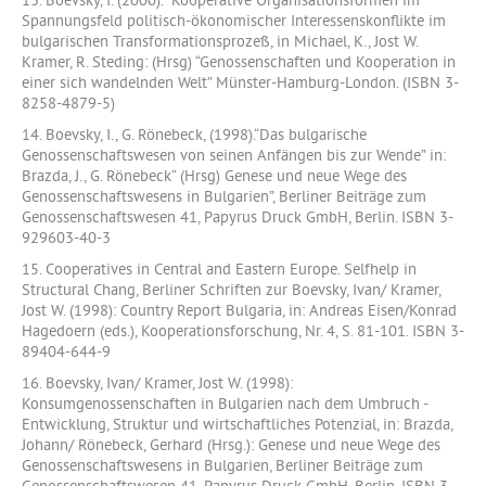
13. Boevsky, I. (2000). “Kooperative Organisationsformen im
Spannungsfeld politisch-ökonomischer Interessenskonflikte im
bulgarischen Transformationsprozeß, in Michael, К., Jost W.
Kramer, R. Steding: (Hrsg) “Genossenschaften und Kooperation in
einer sich wandelnden Welt” Münster-Hamburg-London. (ISBN 3-
8258-4879-5)
14. Boevsky, I., G. Rönebeck, (1998).“Das bulgarische
Genossenschaftswesen von seinen Anfängen bis zur Wende” in:
Brazda, J., G. Rönebeck“ (Hrsg) Genese und neue Wege des
Genossenschaftswesens in Bulgarien”, Berliner Beiträge zum
Genossenschaftswesen 41, Papyrus Druck GmbH, Berlin. ISBN 3-
929603-40-3
15. Cooperatives in Central and Eastern Europe. Selfhelp in
Structural Chang, Berliner Schriften zur Boevsky, Ivan/ Kramer,
Jost W. (1998): Country Report Bulgaria, in: Andreas Eisen/Konrad
Hagedoern (eds.), Kooperationsforschung, Nr. 4, S. 81-101. ISBN 3-
89404-644-9
16. Boevsky, Ivan/ Kramer, Jost W. (1998):
Konsumgenossenschaften in Bulgarien nach dem Umbruch -
Entwicklung, Struktur und wirtschaftliches Potenzial, in: Brazda,
Johann/ Rönebeck, Gerhard (Hrsg.): Genese und neue Wege des
Genossenschaftswesens in Bulgarien, Berliner Beiträge zum