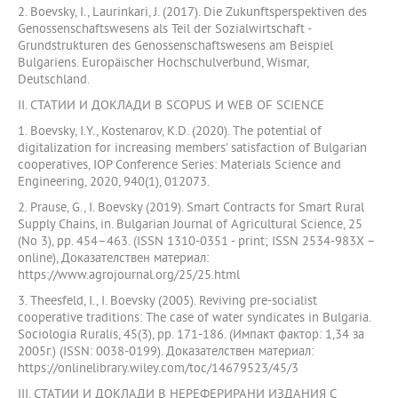
2. Boevsky, I., Laurinkari, J. (2017). Die Zukunftsperspektiven des
Genossenschaftswesens als Teil der Sozialwirtschaft -
Grundstrukturen des Genossenschaftswesens am Beispiel
Bulgariens. Europäischer Hochschulverbund, Wismar,
Deutschland.
II. СТАТИИ И ДОКЛАДИ В SCOPUS И WEB OF SCIENCE
1. Boevsky, I.Y., Kostenarov, K.D. (2020). The potential of
digitalization for increasing members' satisfaction of Bulgarian
cooperatives, IOP Conference Series: Materials Science and
Engineering, 2020, 940(1), 012073.
2. Prause, G., I. Boevsky (2019). Smart Contracts for Smart Rural
Supply Chains, in. Bulgarian Journal of Agricultural Science, 25
(No 3), pp. 454–463. (ISSN 1310-0351 - print; ISSN 2534-983X –
online), Доказателствен материал:
https://www.agrojournal.org/25/25.html
3. Theesfeld, I., I. Boevsky (2005). Reviving pre-socialist
cooperative traditions: The case of water syndicates in Bulgaria.
Sociologia Ruralis, 45(3), pp. 171-186. (Импакт фактор: 1,34 за
2005г.) (ISSN: 0038-0199). Доказателствен материал:
https://onlinelibrary.wiley.com/toc/14679523/45/3
III. СТАТИИ И ДОКЛАДИ В НЕРЕФЕРИРАНИ ИЗДАНИЯ С