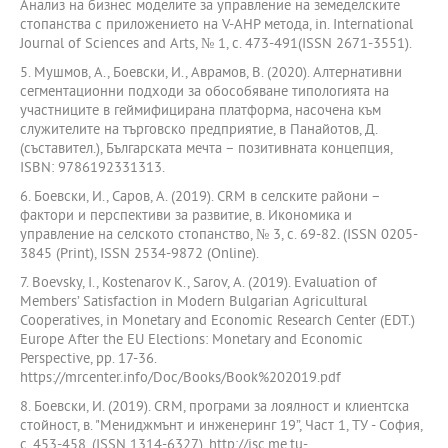
Анализ на бизнес моделите за управление на земеделските
стопанства с приложението на V-AHP метода, in. International
Journal of Sciences and Arts, № 1, с. 473-491(ISSN 2671-3551).
5. Мушмов, А., Боевски, И., Аврамов, В. (2020). Aлтернативни
сегментационни подходи за обособяване типологията на
участниците в геймифицирана платформа, насочена към
служителите на търговско предприятие, в Панайотов, Д.
(съставител.), Българската мечта – позитивната концепция,
ISBN: 9786192331313.
6. Боевски, И., Саров, А. (2019). CRM в селските райони –
фактори и перспективи за развитие, в. Икономика и
управление на селското стопанство, № 3, с. 69-82. (ISSN 0205-
3845 (Print), ISSN 2534-9872 (Online).
7. Boevsky, I., Kostenarov K., Sarov, A. (2019). Evaluation of
Members’ Satisfaction in Modern Bulgarian Agricultural
Cooperatives, in Monetary and Economic Research Center (EDT.)
Europe After the EU Elections: Monetary and Economic
Perspective, pp. 17-36.
https://mrcenter.info/Doc/Books/Book%202019.pdf
8. Боевски, И. (2019). CRM, програми за лоялност и клиентска
стойност, в. "Мениджмънт и инженеринг 19”, Част 1, ТУ - София,
с. 453-458. (ISSN 1314-6327), http://isc.me.tu-