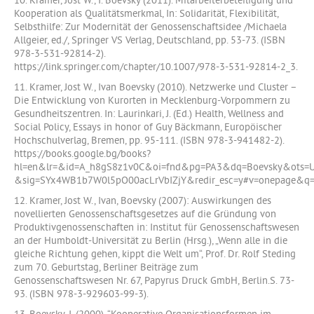
10. Kramer, Jost W., I. Boevsky (2011). Mitarbeiterbeteiligung und
Kooperation als Qualitätsmerkmal, In: Solidarität, Flexibilität,
Selbsthilfe: Zur Modernität der Genossenschaftsidee /Michaela
Allgeier, ed./, Springer VS Verlag, Deutschland, pp. 53-73. (ISBN
978-3-531-92814-2).
https://link.springer.com/chapter/10.1007/978-3-531-92814-2_3.
11. Kramer, Jost W., Ivan Boevsky (2010). Netzwerke und Cluster –
Die Entwicklung von Kurorten in Mecklenburg-Vorpommern zu
Gesundheitszentren. In: Laurinkari, J. (Ed.) Health, Wellness and
Social Policy, Essays in honor of Guy Bäckmann, Europöischer
Hochschulverlag, Bremen, pp. 95-111. (ISBN 978-3-941482-2).
https://books.google.bg/books?
hl=en&lr=&id=A_h8gS8z1v0C&oi=fnd&pg=PA3&dq=Boevsky&ots=
&sig=SYx4WB1b7W0l5pO00acLrVbIZjY&redir_esc=y#v=onepage&q=
12. Kramer, Jost W., Ivan, Boevsky (2007): Auswirkungen des
novellierten Genossenschaftsgesetzes auf die Gründung von
Produktivgenossenschaften in: Institut für Genossenschaftswesen
an der Humboldt-Universität zu Berlin (Hrsg.), „Wenn alle in die
gleiche Richtung gehen, kippt die Welt um“, Prof. Dr. Rolf Steding
zum 70. Geburtstag, Berliner Beiträge zum
Genossenschaftswesen Nr. 67, Papyrus Druck GmbH, Berlin.S. 73-
93. (ISBN 978-3-929603-99-3).