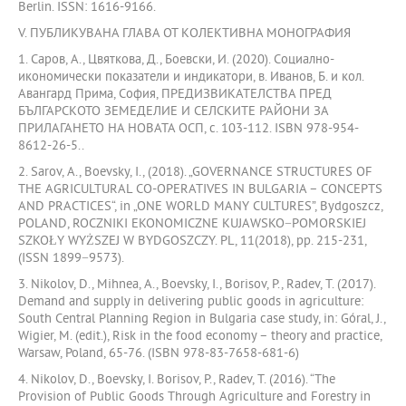
Berlin. ISSN: 1616-9166.
V. ПУБЛИКУВАНА ГЛАВА ОТ КОЛЕКТИВНА МОНОГРАФИЯ
1. Саров, А., Цвяткова, Д., Боевски, И. (2020). Социално-
икономически показатели и индикатори, в. Иванов, Б. и кол.
Авангард Прима, София, ПРЕДИЗВИКАТЕЛСТВА ПРЕД
БЪЛГАРСКОТО ЗЕМЕДЕЛИЕ И СЕЛСКИТЕ РАЙОНИ ЗА
ПРИЛАГАНЕТО НА НОВАТА ОСП, с. 103-112. ISBN 978-954-
8612-26-5..
2. Sarov, A., Boevsky, I., (2018). „GOVERNANCE STRUCTURES OF
THE AGRICULTURAL CO-OPERATIVES IN BULGARIA – CONCEPTS
AND PRACTICES“, in „ONE WORLD MANY CULTURES”, Bydgoszcz,
POLAND, ROCZNIKI EKONOMICZNE KUJAWSKO−POMORSKIEJ
SZKOŁY WYŻSZEJ W BYDGOSZCZY. PL, 11(2018), pp. 215-231,
(ISSN 1899−9573).
3. Nikolov, D., Mihnea, A., Boevsky, I., Borisov, P., Radev, T. (2017).
Demand and supply in delivering public goods in agriculture:
South Central Planning Region in Bulgaria case study, in: Góral, J.,
Wigier, M. (edit.), Risk in the food economy – theory and practice,
Warsaw, Poland, 65-76. (ISBN 978-83-7658-681-6)
4. Nikolov, D., Boevsky, I. Borisov, P., Radev, T. (2016). “The
Provision of Public Goods Through Agriculture and Forestry in