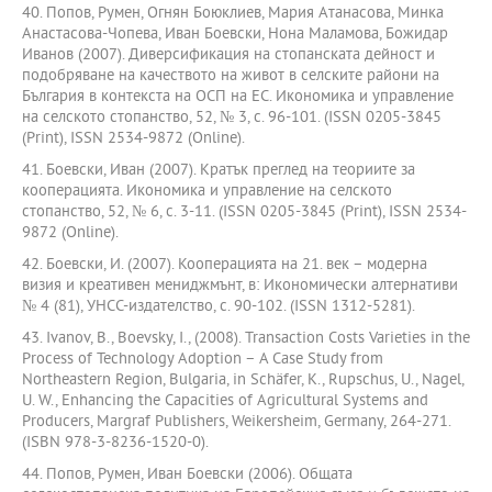
40. Попов, Румен, Огнян Боюклиев, Мария Атанасова, Минка
Анастасова-Чопева, Иван Боевски, Нона Маламова, Божидар
Иванов (2007). Диверсификация на стопанската дейност и
подобряване на качеството на живот в селските райони на
България в контекста на ОСП на ЕС. Икономика и управление
на селското стопанство, 52, № 3, с. 96-101. (ISSN 0205-3845
(Print), ISSN 2534-9872 (Online).
41. Боевски, Иван (2007). Кратък преглед на теориите за
кооперацията. Икономика и управление на селското
стопанство, 52, № 6, с. 3-11. (ISSN 0205-3845 (Print), ISSN 2534-
9872 (Online).
42. Боевски, И. (2007). Кооперацията на 21. век – модерна
визия и креативен мениджмънт, в: Икономически алтернативи
№ 4 (81), УНСС-издателство, с. 90-102. (ISSN 1312-5281).
43. Ivanov, B., Boevsky, I., (2008). Transaction Costs Varieties in the
Process of Technology Adoption – A Case Study from
Northeastern Region, Bulgaria, in Schäfer, K., Rupschus, U., Nagel,
U. W., Enhancing the Capacities of Agricultural Systems and
Producers, Margraf Publishers, Weikersheim, Germany, 264-271.
(ISBN 978-3-8236-1520-0).
44. Попов, Румен, Иван Боевски (2006). Общата