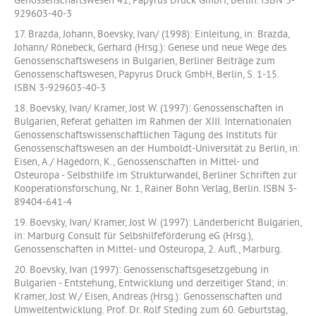
Genossenschaftswesen 41, Papyrus Druck GmbH, Berlin. ISBN 3-
929603-40-3
17. Brazda, Johann, Boevsky, Ivan/ (1998): Einleitung, in: Brazda,
Johann/ Rönebeck, Gerhard (Hrsg.): Genese und neue Wege des
Genossenschaftswesens in Bulgarien, Berliner Beiträge zum
Genossenschaftswesen, Papyrus Druck GmbH, Berlin, S. 1-15.
ISBN 3-929603-40-3
18. Boevsky, Ivan/ Kramer, Jost W. (1997): Genossenschaften in
Bulgarien, Referat gehalten im Rahmen der XIII. Internationalen
Genossenschaftswissenschaftlichen Tagung des Instituts für
Genossenschaftswesen an der Humboldt-Universität zu Berlin, in:
Eisen, A./ Hagedorn, K., Genossenschaften in Mittel- und
Osteuropa - Selbsthilfe im Strukturwandel, Berliner Schriften zur
Kooperationsforschung, Nr. 1, Rainer Bohn Verlag, Berlin. ISBN 3-
89404-641-4
19. Boevsky, Ivan/ Kramer, Jost W. (1997): Länderbericht Bulgarien,
in: Marburg Consult für Selbshilfeförderung eG (Hrsg.),
Genossenschaften in Mittel- und Osteuropa, 2. Aufl., Marburg.
20. Boevsky, Ivan (1997): Genossenschaftsgesetzgebung in
Bulgarien - Entstehung, Entwicklung und derzeitiger Stand; in:
Kramer, Jost W./ Eisen, Andreas (Hrsg.): Genossenschaften und
Umweltentwicklung. Prof. Dr. Rolf Steding zum 60. Geburtstag,