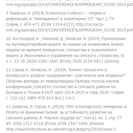
iiim.org/uploads/2019/CONFERENCE%20PROGRAM_ISCME'2019.pdf
9. Боевски, И. (2019). Клиентска стойност – теории и
дефиниции, в. "Мениджмънт и инженеринг 19”, Част 1, ТУ -
София, с. 459-471. (ISSN 1314-6327), http://iscme.tu-
iiim.org/uploads/2019/CONFERENCE%20PROGRAM_ISCME'2019.pdf
10. Костенаров, К., Николов, Д., Боевски, И. (2019). Приложение
на мултикритерийния анализ за оценка на иновативни бизнес
модели за малките земеделски стопанства в хранителните
вериги, в. Икономика и управление на селското стопанство, №
1, с. 23-38. (ISSN 0205-3845 (Print), ISSN 2534-9872 (Online).
11. Саров, А., Боевски, И., (2018). “Бизнес процесите в
българското аграрно предприятие– класически или модерни?”
Сборник доклади от международна българо-полска научна
конференция „Селското стопанство и селските райони на
България и Полша в ОСП през 2014-2020 и след 2020“, София,
с. 150-162, ISBN 978-954-8612-14-2.
12. Боевски, И. Саров, А. (2018). CRM в българското земеделие, в.
Ролята на фамилния бизнес за устойчивото развитие на
селските райони, В "Научни трудове АУ“, том 61, кн. 2, стр. 77-
89: ISSN 1312-6318 (Print), ISSN 2367-5845 (Online).
http://nauchnitrudove.au-plovdiv.bg/category/2018/issue-2-