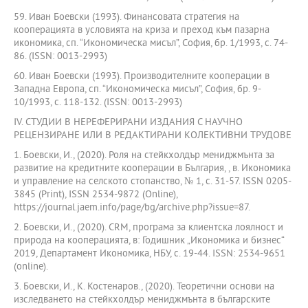
59. Иван Боевски (1993). Финансовата стратегия на
кооперацията в условията на криза и преход към пазарна
икономика, сп. “Икономическа мисъл”, София, бр. 1/1993, с. 74-
86. (ISSN: 0013-2993)
60. Иван Боевски (1993). Производителните кооперации в
Западна Европа, сп. “Икономическа мисъл”, София, бр. 9-
10/1993, с. 118-132. (ISSN: 0013-2993)
IV. СТУДИИ В НЕРЕФЕРИРАНИ ИЗДАНИЯ С НАУЧНО
РЕЦЕНЗИРАНЕ ИЛИ В РЕДАКТИРАНИ КОЛЕКТИВНИ ТРУДОВЕ
1. Боевски, И., (2020). Роля на стейкхолдър мениджмънта за
развитие на кредитните кооперации в България, , в. Икономика
и управление на селското стопанство, № 1, с. 31-57. ISSN 0205-
3845 (Print), ISSN 2534-9872 (Online),
https://journal.jaem.info/page/bg/archive.php?issue=87.
2. Боевски, И., (2020). CRM, програма за клиентска лоялност и
природа на кооперацията, в: Годишник „Икономика и бизнес“
2019, Департамент Икономика, НБУ, с. 19-44. ISSN: 2534-9651
(online).
3. Боевски, И., К. Костенаров., (2020). Теоретични основи на
изследването на стейкхолдър мениджмънта в българските