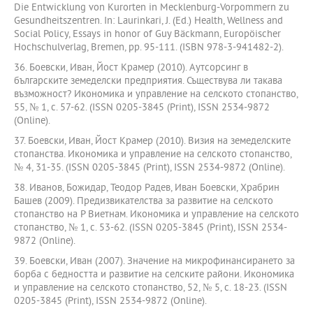
Die Entwicklung von Kurorten in Mecklenburg-Vorpommern zu
Gesundheitszentren. In: Laurinkari, J. (Ed.) Health, Wellness and
Social Policy, Essays in honor of Guy Bäckmann, Europöischer
Hochschulverlag, Bremen, pp. 95-111. (ISBN 978-3-941482-2).
36. Боевски, Иван, Йост Крамер (2010). Аутсорсинг в
българските земеделски предприятия. Съществува ли такава
възможност? Икономика и управление на селското стопанство,
55, № 1, с. 57-62. (ISSN 0205-3845 (Print), ISSN 2534-9872
(Online).
37. Боевски, Иван, Йост Крамер (2010). Визия на земеделските
стопанства. Икономика и управление на селското стопанство,
№ 4, 31-35. (ISSN 0205-3845 (Print), ISSN 2534-9872 (Online).
38. Иванов, Божидар, Теодор Радев, Иван Боевски, Храбрин
Башев (2009). Предизвикателства за развитие на селското
стопанство на Р Виетнам. Икономика и управление на селското
стопанство, № 1, с. 53-62. (ISSN 0205-3845 (Print), ISSN 2534-
9872 (Online).
39. Боевски, Иван (2007). Значение на микрофинансирането за
борба с бедността и развитие на селските райони. Икономика
и управление на селското стопанство, 52, № 5, с. 18-23. (ISSN
0205-3845 (Print), ISSN 2534-9872 (Online).