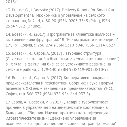
2018/.
13. Prause, G., I. Boevsky (2017). Delivery Robots for Smart Rural
Development? В. Икономика и управление на селското
стопанство, № 2 - 4, с. 80-90. (ISSN 0205-3845 (Print), ISSN
2534-9872 (Online).
14. Боевски, И., (2017). „Програмите за клиентска лоялност –
възхищение или фрустрация?” В. "Мениджмънт и инженеринг’
17”, ТУ - София, с. 266-274. (ISSN 1310-3946, ISSN 1314-6327
15. Боевски, И., Саров, А. (2017) „Гавърнанс структура
(Governance structure) в българските земеделски кооперации “,
в. Ролята на фамилния бизнес за устойчивото развитие на
селските райони, с. 129-140. (ISBN 978-619-90128-10-9).
16. Боевски, И., Саров, А. (2017). Кооперативен гавърнанс –
предизвикателства и перспективи, Сборник: Научен форум
Бизнесът в ХХI век – тенденции и предизвикателства, УНСС,
София, стр. 366-377. (ISBN 978-954-644-937-5).
17. Саров, А., Боевски, И., (2017). „Пазарна турбулентност –
промени в управлението на земеделските кооперации в
България“, в Сборник: Научно-практическа конференция
„Стратегическите визии: Ефективно управление за
икономически, организационни и социални трансформации”