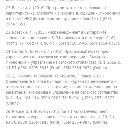
22. Боевски, И. (2016). Програми за клиентска лоялност –
характеристика, елементи и значение. в. Годишник „Икономика
и бизнес”, НБУ, (без конкретни страници, общо 14 с.). (ISSN
2534-9651).
23. Боевски, И., (2016). Риск мениджмънт в българските
земеделски кооперации, В. "Мениджмънт и инженеринг’ 16”,
Част 1, ТУ - София, с. 80-93. (ISSN 1310-3946, ISSN 1314-6327).
24. Саров, А., Боевски, И. (2016). Предизвикателства пред
управлението на земеделските кооперации в България, в.
Икономика и управление на селското стопанство, № 1, 2016, с.
44-53. (ISSN 0205-3845 (Print), ISSN 2534-9872 (Online).
25. Д. Николов, И. Боевски, П. Борисов, Т. Радев (2016).
Обществените блага в България, осигурени от земеделието и
горското стопанство – състояние, значимост и тенденции на
развитие, в. Икономика и управление на селското стопанство,
№ 2 - 4, с. 101-116. (ISSN 0205-3845 (Print), ISSN 2534-9872
(Online).
26. Prause, G., I. Boevsky (2015) Smart Rural Development,
Икономика и управление на селското стопанство, 4, 2015, с.
63-70. (ISSN 0205-3845 (Print), ISSN 2534-9872 (Online).