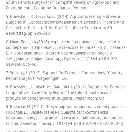
South Central Bulgaria”, in: Competitiveness of Agro-Food and
Environmental Economy, Bucharest, Romania.
5. Boevsky, I., D. Tsvyatkova (2014). Agricultural Cooperatives in
Bulgaria. In: Genossenschaftswissenschaft zwischen Theorie und
Geschichte: Festschrift für Prof. Dr. Johann Brazda zum 60.
Geburtstag, pp. 285-310.
6. Иван Боевски (2013). Управление на риска в земеделските
кооперации. В: Николов, Д., Атанасова, М., Боевски, И., Иванова,
Е., Фермерски риск: Стратегии за управление на риска в
земеделието. София: Авангард Прима, с. 147-164. (ISBN 978-
619-160-135-6).
7. Boevsky, I. (2012). Support for Farmers’ Cooperatives; “Country
Report Bulgaria”, Wageningen: UR.
8. Boevsky, I., Hanisch. M., Sagebiel. J. (2012). Support for Farmers’
Cooperatives; Case Study Report “The role of post-socialist
production cooperatives in Bulgaria”, Wageningen: UR.
9. Боевски, И. (2011). Полупазарни стопанства и коопериране, в.
Николов, Д. , Въздействие на Общата селскостопанска
политика върху развитието на селските райони и домакинства,
София: Авангард Прима, с. 181-194. (ISBN 978-954-323-832-3)