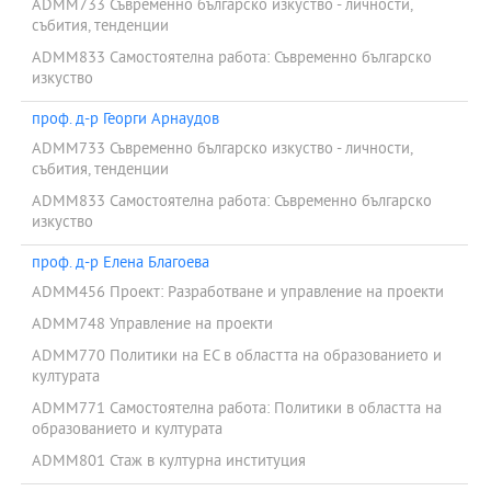
ADMM733 Съвременно българско изкуство - личности,
събития, тенденции
ADMM833 Самостоятелна работа: Съвременно българско
изкуство
проф. д-р Георги Арнаудов
ADMM733 Съвременно българско изкуство - личности,
събития, тенденции
ADMM833 Самостоятелна работа: Съвременно българско
изкуство
проф. д-р Елена Благоева
ADMM456 Проект: Разработване и управление на проекти
ADMM748 Управление на проекти
ADMM770 Политики на ЕС в областта на образованието и
културата
ADMM771 Самостоятелна работа: Политики в областта на
образованието и културата
ADMM801 Стаж в културна институция