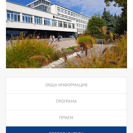
управление на човешките ресурси; управление на
интелектуалната собственост, управление на конфликти.
Обучението е съпроводено с извънаудиторни учебни форми,
които включват разработване на проекти, както и практики и
стажове в културни институции. Програмата е подходяща за
работещи в сферата на неправителствения сектор,
включително читалищна дейност), както и за хора,
реализиращите се в частния бизнес и публичния сектор и
развиващи дейност, насочена към културата и изкуствата.
ОБЩА ИНФОРМАЦИЯ
ПРОГРАМА
ПРИЕМ