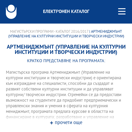
ЕЛЕКТРОНЕН КАТАЛОГ
МАГИСТЪРСКИ ПРОГРАМИ - КАТАЛОГ 2016/2017
| АРТМЕНИДЖМЪНТ
(УПРАВЛЕНИЕ НА КУЛТУРНИ ИНСТИТУЦИИ И ТВОРЧЕСКИ ИНДУСТРИИ)
АРТМЕНИДЖМЪНТ (УПРАВЛЕНИЕ НА КУЛТУРНИ
ИНСТИТУЦИИ И ТВОРЧЕСКИ ИНДУСТРИИ)
КРАТКО ПРЕДСТАВЯНЕ НА ПРОГРАМАТА:
Магистърска програма Артмениджмънт (Управление на
културни институции и творчески индустрии) е ориентирана
към изграждане на специалисти, способни да създадат и
развият собствени културни институции и да управляват
културни/ творчески индустрии. Стремейки се да предостави
възможност на студентите да придобият предприемачески и
управленски знания и умения в сферата на културния
мениджмънт, програмата предлага курсове в областта на
финансиране в културата; разработване и управление на
прочети още
проекти; политики и законодателство в областта на културата
и културния мениджмънт; стратегическо планиране;