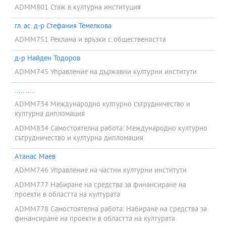
ADMM801 Стаж в културна институция
гл. ас. д-р Стефания Темелкова
ADMM751 Реклама и връзки с обществеността
д-р Найден Тодоров
ADMM745 Управление на държавни културни институти
..... .....
ADMM734 Международно културно сътрудничество и
културна дипломация
ADMM834 Самостоятелна работа: Международно културно
сътрудничество и културна дипломация
Атанас Маев
ADMM746 Управление на частни културни институти
ADMM777 Набиране на средства за финансиране на
проекти в областта на културата
ADMM778 Самостоятелна работа: Набиране на средства за
финансиране на проекти в областта на културата