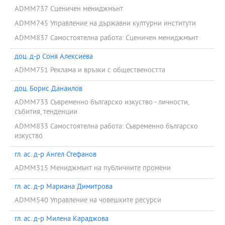
ADMM737 Сценичен мениджмънт
ADMM745 Управление на държавни културни институти
ADMM837 Самостоятелна работа: Сценичен мениджмънт
доц. д-р Соня Алексиева
ADMM751 Реклама и връзки с обществеността
доц. Борис Данаилов
ADMM733 Съвременно българско изкуство - личности,
събития, тенденции
ADMM833 Самостоятелна работа: Съвременно българско
изкуство
гл. ас. д-р Ангел Стефанов
ADMM315 Мениджмънт на публичните промени
гл. ас. д-р Мариана Димитрова
ADMM540 Управление на човешките ресурси
гл. ас. д-р Милена Караджова