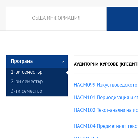
ОБЩА ИНФОРМАЦИЯ
Програма
АУДИТОРНИ КУРСОВЕ (КРЕДИТ
1-ви семестър
2-ри семестър
HACM099 Изкуствоведското 
3-ти семестър
HACM101 Периодизация и ст
HACM102 Текст-анализ на ис
HACM104 Предметният текст