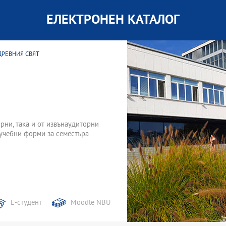
ЕЛЕКТРОНЕН КАТАЛОГ
 ДРЕВНИЯ СВЯТ
торни, така и от извънаудиторни
 учебни форми за семестъра
Е-студент
Moodle NBU