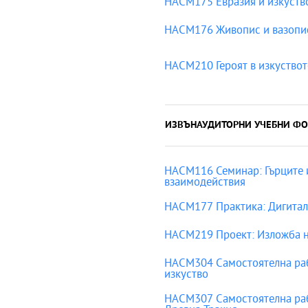
HACM175 Евразия и изкуство
HACM176 Живопис и вазопис
HACM210 Героят в изкуствот
ИЗВЪНАУДИТОРНИ УЧЕБНИ ФО
HACM116 Семинар: Гърците и
взаимодействия
HACM177 Практика: Дигиталн
HACM219 Проект: Изложба н
HACM304 Самостоятелна раб
изкуство
HACM307 Самостоятелна рабо