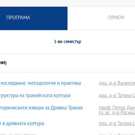
ПРОГРАМА
ПРИЕМ
1-ви семестър
НИ)
изследване: методология и практика
доц. д-р Валент
руктура на тракийската култура
доц. д-р Татяна
торическите извори за Древна Тракия
проф. Петър Дим
гл. ас. д-р Росиц
 в древната култура
доц. д-р Татяна