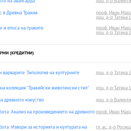
то на авангарда
доц. д-р Валент
 в Древна Тракия
проф. Иван Мара
доц. д-р Татяна
о и епоса на траките
проф. Иван Мара
доц. д-р Татяна
РМИ (КРЕДИТНИ)
 варварите. Типология на културните
доц. д-р Татяна
а колекция "Тракийски животински стил"
доц. д-р Татяна
а древното изкуство
доц. д-р Валент
ота: Анализ на произведението на древното
проф. Иван Мара
та: Извори за историята и културата на
гл. ас. д-р Росиц