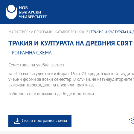
МАГИСТЪРСКИ ПРОГРАМИ - КАТАЛОГ 2016/2017
| ТРАКИЯ И КУЛТУРАТА НА
ТРАКИЯ И КУЛТУРАТА НА ДРЕВНИЯ СВЯТ
ПРОГРАМНА СХЕМА
Семестриална учебна заетост:
за І-III сем. - студентите избират 15 от 21 кредита както от ауди
учебни форми за всеки семестър. В случай, че извънаудиторните
включват провеждане на стаж или практика,
изборността е възможно да бъде и по-малка.
Свали програмна схема