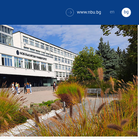
en
bg
www.nbu.bg
