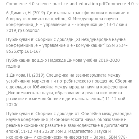
Commerce_4.0_science_practice_and_education.pdfCommerce_4.0_sc
6. Димова, Н. (2019). Дигиталната трансформация и влиянието
й върху търговията на дребно, XI Международна научна
конференция, „Е – управление и Е - комуникации”, 13-17 юни
2019, гр.Созопол
Публикуван в: Сборник с доклади „XI международна научна
конференция „е – управление и е - комуникации”“ISSN 2534-
8523,стр.161-167
Публикации доц.д-р Надежда Димова учебна 2019-2020
година
1.Димова, Н. (2019). Специфика на взаимовръзката между
устойчивият маркетинг и потребителското поведение, Сборник
с доклади от Юбилейна международна научна конференция
„Икономическата наука, образование и реална икономика:
развитие и взаимодействие в дигиталната епоха“, 11-12 май
2020г.
Публикуван в: Сборник с доклади от Юбилейна международна
научна конференция „Икономическата наука, образование и
реална икономика: развитие и взаимодействие в дигиталната
епоха“, 11-12 май 2020г.,Том 2, Издателство „Наука и
икономика― Икономически университет – Варна, ISBN 978-