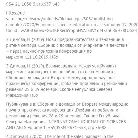
954-21-1038-5,стр.637-645
https://ue-
varna.bg/~uevarna/uploads/filemanager/303/publishing-
complex/2020/Economic_science_education_real_economy_T2_2020
fbclid=IwAR3Uu0vxeGwtKP8er6YbpuHVATsllV1oM7ahCRkHk8tUG8
2.Димова, Н. (2019). Нови предизвикателства и тенденции в
ритейл сектора, Сборник с доклади от „Маркетинг в действие“
– първа научно-приложна конференция по
маркетинг,11.10.2019, НБУ
3.Димова, Н. (2019). Взаимовръзката между устойчивият
маркетинг и конкурентноспособността на компаниите,
Сборник с доклади от Втората международно научно-
практическа конференция „Глобални проблеми и регионални
решения 28 и 29 ноември, Скопие Република Северна
Македония, НБУ
Публикувана в: Сборник с доклади от Втората международно
научно-практическа конференция „Глобални проблеми и
регионални решения 28 и 29 ноември, Скопие Република
Северна Македония, INTERNATIONAL JOURNAL OF SCIENCES
AND ARTS Volume 1, НБУ, ISSN 2671-355, стр.76-88
4.Dimova.N. (2020). The role of the sales manager in the