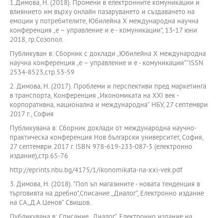
1.Димова, Н. (2018). Промени в електронните комуникации и
влиянието им върху онлайн пазаруването и създаването на
емоции у потребителите, Юбилейна Х международна научна
конференция „е – управление и е - комуникации”, 13-17 юни
2018, гр.Созопол.
Публикуван в: Сборник с доклади „Юбилейна Х международна
научна конференция „е – управление и е - комуникации”“ISSN
2534-8523,стр.53-59
2. Димова, Н. (2017). Проблеми и перспективи пред маркетинга
в транспорта, Конференция „Икономиката на ХХI век -
корпоративна, национална и международна“ НБУ, 27 септември
2017 г., София
Публикувана в: Сборник доклади от международна научно-
практическа конференция Нов български университет, София,
27 септември 2017 г. ISBN 978-619-233-087-3 (електронно
издание),стр.65-76
http://eprints.nbu.bg/4175/1/ikonomikata-na-xxi-vek.pdf
3. Димова, Н. (2018). "Поп ъп магазините - новата тенденция в
търговията на дребно",Списание „Диалог“, Електронно издание
на СА„Д.А.Ценов“ Свищов.
Публикувана в: Списание „Диалог“, Електронно издание на