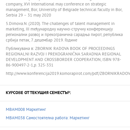
company, XVI International may conference on strategic
management, Bor, University of Belgrade technical faculty in Bor,
Serbia 29 – 31 may 2020
5.Dimova.N. (2020). The challenges of talent management in
marketing, III mеђународну научно-стручну конференцију
регионални развој и прекогранична сарадња пирот, република
србија петак, 7. децембар 2019. Године
Публикувана в: ZBORNIK RADOVA BOOK OF PROCEEDINGS
REGIONALNI RAZVOJ I PREKOGRANIČNA SARADNJA REGIONAL
DEVELOPMENT AND CROSSBORDER COOPERATION, ISBN 978-
86-900497-2-1,р. 325-331
http://www.konferencija2019.komorapirot.com/pdf/ZBORNIKRADO
КУРСОВЕ ОТ ТЕКУЩИЯ СЕМЕСТЪР:
MBAM008 Маркетинг
MBAM038 Самостоятелна работа: Маркетинг