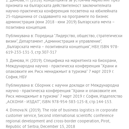
2. Димова, Н. (2018). Концепцията за устойчив маркетинг през
призмата на българската действителност заключителната
научно-практическа конференция посветена на юбилейната
25-годишнина от създаването на програмите по бизнес
администрация (юни 2018 - юни 2019) Българската мечта –
позитивна концепция.
Публикувана в: Поредица “Лидерство, общество, стратегически
визии“, Департамент „Администрация и управление“,
„Българската мечта – позитивната концепция“, НБУ, ISBN 978-
619-233-131-3, стр.307-317
3. Димова, Н. (2019). Специфика на маркетинга на биохрани,
Международна научно - практическа конференция “Храни и
опаковките им. Риск мениджмънт в туризма“ 7 март 2019 г.
София, НБУ
Публикувана в: Сборник с научни доклади от Международна
научно - практическа конференция “Храни и опаковките им.
Риск мениджмънт в туризма“ 7 март 2019 г. София, Издателство
„АСКОНИ - ИЗДАТ“, ISBN 978-954-383-125-8, стр.144-153.
4. Dimova.N. (2019). The role of business logistics in corporate
customer service, Second international scientific conference
regional development and cross-border cooperation, Pirot,
Republic of Serbia, December 15, 2018