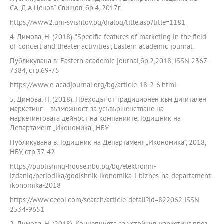
СА„Д.А.Ценов“ Свищов, бр.4, 2017г.
https://www2.uni-svishtov.bg/dialog/title.asp?title=1181
4. Димова, Н. (2018). "Specific features of marketing in the field
of concert and theater activities", Eastern academic journal.
Публикувана в: Eastern academic journal,бр.2,2018, ISSN 2367-
7384, стр.69-75
https://www.e-acadjournal.org/bg/article-18-2-6.html
5. Димова, Н. (2018). Преходът от традиционен към дигитален
маркетинг – възможност за усъвършенстване на
маркетинговата дейност на компаниите, Годишник на
Департамент „Икономика“, НБУ
Публикувана в: Годишник на Департамент „Икономика“, 2018,
НБУ, стр.37-42
https://publishing-house.nbu.bg/bg/elektronni-
izdaniq/periodika/godishnik-ikonomika-i-biznes-na-departament-
ikonomika-2018
https://www.ceeol.com/search/article-detail?id=822062 ISSN
2534-9651