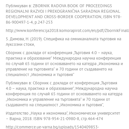
Публикуван в: ZBORNIK RADOVA BOOK OF PROCEEDINGS
REGIONALNI RAZVOJ I PREKOGRANIČNA SARADNJA REGIONAL
DEVELOPMENT AND CROSS-BORDER COOPERATION, ISBN 978-
86-900497-1-4, р.247-253
http://www.konferencija2018.komorapirot.com/en/pdf/ZbornikFinall
5. Димова, Н. (2019). Специфика на омниканалната търговия на
луксозни стоки,
Сборник с доклади от конференция „Търговия 4.0 – наука,
практика и образование“ Международна научна конференция
по случай 65 години от основаването на катедра „Икономика и
управление на търговията“ и 70 години от създаването на
специалност „Икономика и търговия“
Публикуван в: Сборник с доклади от конференция „Търговия
4.0 – наука, практика и образование“, Международна научна
конференция по случай 65 години от основаването на катедра
„Икономика и управление на търговията“ и 70 години от
създаването на специалност „Икономика и търговия“,
Издателство „Наука и икономика“, Икономически университет
– Варна, 2018. ISBN 978-954-21-0980-8, стр.464-474
http://commerce.ue-varna.bg/uploads/1540409853-