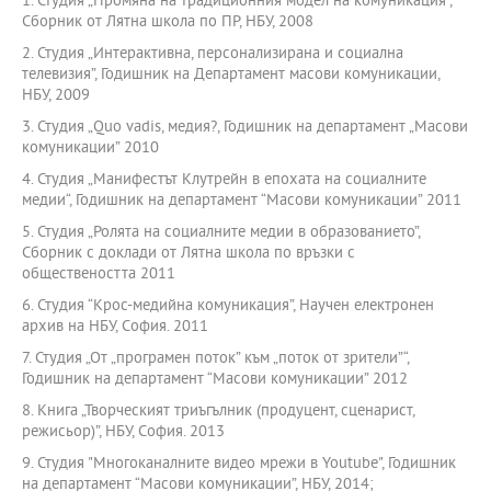
1. Студия „Промяна на традиционния модел на комуникация”,
Сборник от Лятна школа по ПР, НБУ, 2008
2. Студия „Интерактивна, персонализирана и социална
телевизия”, Годишник на Департамент масови комуникации,
НБУ, 2009
3. Студия „Quo vadis, медия?, Годишник на департамент „Масови
комуникации” 2010
4. Студия „Манифестът Клутрейн в епохата на социалните
медии“, Годишник на департамент “Масови комуникации” 2011
5. Студия „Ролята на социалните медии в образованието”,
Сборник с доклади от Лятна школа по връзки с
обществеността 2011
6. Студия “Крос-медийна комуникация”, Научен електронен
архив на НБУ, София. 2011
7. Студия „От „програмен поток” към „поток от зрители”“,
Годишник на департамент “Масови комуникации” 2012
8. Книга „Творческият триъгълник (продуцент, сценарист,
режисьор)”, НБУ, София. 2013
9. Студия "Многоканалните видео мрежи в Youtube", Годишник
на департамент “Масови комуникации”, НБУ, 2014;