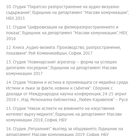
10. Студия "Пиратско разпространение на аудио-визуално
съдържание", Годишник на департамент “Масови комуникации”,
НБУ, 2015
11. Студия "Цифровизация на филморазпространението и
показа", Годишник на департамент “Масови комуникации”, НБУ,
2016
12. Книга „Аудио-визията. Производство, разпространение,
показване". Рой Комюникейшън, София. 2017
13. Студия "Новинарският агрегатор – форма на успешен
дигитален посредник", Годишник на департамент Масови
комуникации 2017
14. Студия "Новини и истина в променящата се медийна среда.
Истини и лъжи за факти, новини и събития": Сборник с
доклади от Международна научна конференция, 24-25 април
2018 г., Изд. Регионална библиотека „Любен Каравелов“ – Русе
15. Студия "Някои аспекти на влиянието на изкуствения
интелект върху медиите", Годишник на департамент Масови
комуникации 2018, София, НБУ
16. Студия „Ритуалният“ възглед за общуването, Годишник на
департамент Масови комуникации 2019, София, НБУ