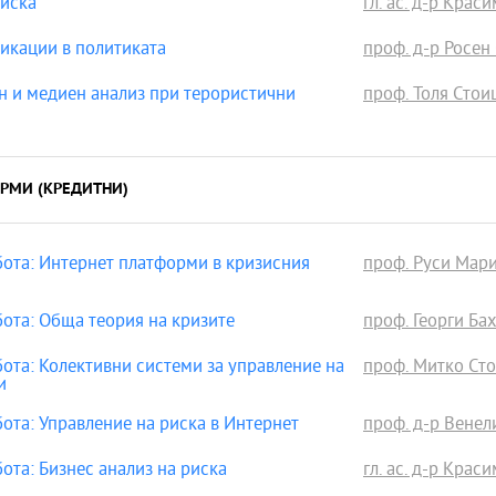
риска
гл. ас. д-р Кра
кации в политиката
проф. д-р Росен
 и медиен анализ при терористични
проф. Толя Стоиц
РМИ (КРЕДИТНИ)
ота: Интернет платформи в кризисния
проф. Руси Мари
ота: Обща теория на кризите
проф. Георги Бах
та: Колективни системи за управление на
проф. Митко Сто
и
та: Управление на риска в Интернет
проф. д-р Венел
та: Бизнес анализ на риска
гл. ас. д-р Кра