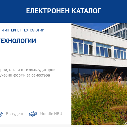
ЕЛЕКТРОНЕН КАТАЛОГ
 И ИНТЕРНЕТ ТЕХНОЛОГИИ
ТЕХНОЛОГИИ
торни, така и от извънаудиторни
 учебни форми за семестъра
Е-студент
Moodle NBU