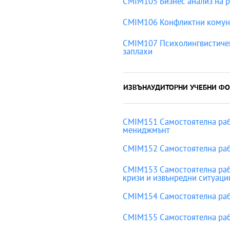
CMIM105 Бизнес анализ на 
CMIM106 Конфликтни комуни
CMIM107 Психолингвистичен
заплахи
ИЗВЪНАУДИТОРНИ УЧЕБНИ ФО
CMIM151 Самостоятелна раб
мениджмънт
CMIM152 Самостоятелна раб
CMIM153 Самостоятелна рабо
кризи и извънредни ситуаци
CMIM154 Самостоятелна рабо
CMIM155 Самостоятелна рабо