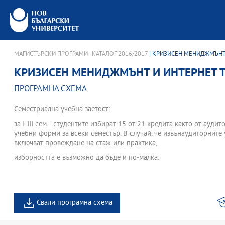
МАГИСТЪРСКИ ПРОГРАМИ - КАТАЛОГ 2016/2017
| КРИЗИСЕН МЕНИДЖМЪНТ
КРИЗИСЕН МЕНИДЖМЪНТ И ИНТЕРНЕТ 
ПРОГРАМНА СХЕМА
Семестриална учебна заетост:
за І-III сем. - студентите избират 15 от 21 кредита както от ауди
учебни форми за всеки семестър. В случай, че извънаудиторните
включват провеждане на стаж или практика,
изборността е възможно да бъде и по-малка.
Свали програмна схема