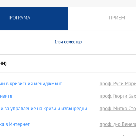
ПРОГРАМА
ПРИЕМ
1-ви семестър
НИ)
ми в кризисния мениджмънт
проф. Руси Мари
изите
проф. Георги Бах
 за управление на кризи и извънредни
проф. Митко Сто
ка в Интернет
проф. д-р Венел