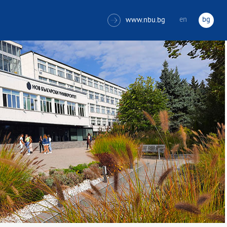
en
bg
www.nbu.bg
