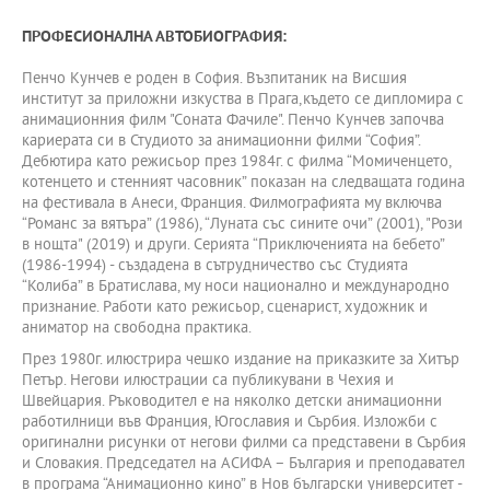
ПРОФЕСИОНАЛНА АВТОБИОГРАФИЯ:
Пенчо Кунчев е роден в София. Възпитаник на Висшия
институт за приложни изкуства в Прага,където се дипломира с
анимационния филм "Соната Фачиле". Пенчо Кунчев започва
кариерата си в Студиото за анимационни филми “София”.
Дебютира като режисьор през 1984г. с филма “Момиченцето,
котенцето и стенният часовник” показан на следващата година
на фестивала в Анеси, Франция. Филмографията му включва
“Романс за вятъра” (1986), “Луната със сините очи” (2001), "Рози
в нощта" (2019) и други. Серията “Приключенията на бебето”
(1986-1994) - създадена в сътрудничество със Студията
“Колиба” в Братислава, му носи национално и международно
признание. Работи като режисьор, сценарист, художник и
аниматор на свободна практика.
През 1980г. илюстрира чешко издание на приказките за Хитър
Петър. Негови илюстрации са публикувани в Чехия и
Швейцария. Ръководител е на няколко детски анимационни
работилници във Франция, Югославия и Сърбия. Изложби с
оригинални рисунки от негови филми са представени в Сърбия
и Словакия. Председател на АСИФА – България и преподавател
в програма “Анимационно кино” в Нов български университет -