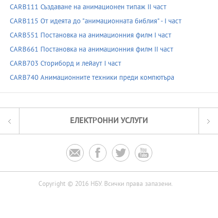
CARB111 Създаване на анимационен типаж II част
CARB115 От идеята до "анимационната библия" - I част
CARB551 Постановка на анимационния филм І част
CARB661 Постановка на анимационния филм ІІ част
CARB703 Сториборд и лейаут І част
CARB740 Анимационните техники преди компютъра
ЕЛЕКТРОННИ УСЛУГИ




Copyright © 2016 НБУ. Всички права запазени.