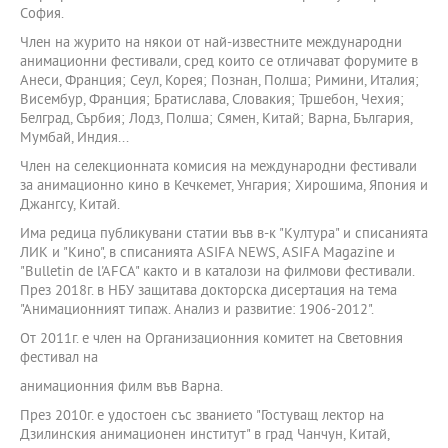
София.
Член на журито на някои от най-известните международни
анимационни фестивали, сред които се отличават форумите в
Анеси, Франция; Сеул, Корея; Познан, Полша; Римини, Италия;
Висембур, Франция; Братислава, Словакия; Тршебон, Чехия;
Белград, Сърбия; Лодз, Полша; Сямен, Китай; Варна, България,
Мумбай, Индия...
Член на селекционната комисия на международни фестивали
за анимационно кино в Кечкемет, Унгария; Хирошима, Япония и
Джангсу, Китай.
Има редица публикувани статии във в-к "Култура" и списанията
ЛИК и "Кино", в списанията АSIFA NEWS, АSIFA Magazine и
"Bulletin de l'AFCA" както и в каталози на филмови фестивали.
През 2018г. в НБУ защитава докторска дисертация на тема
"Анимационният типаж. Анализ и развитие: 1906-2012".
От 2011г. е член на Организационния комитет на Световния
фестивал на
анимационния филм във Варна.
През 2010г. е удостоен със званието "Гостуващ лектор на
Дзилинския анимационен институт" в град Чанчун, Китай,