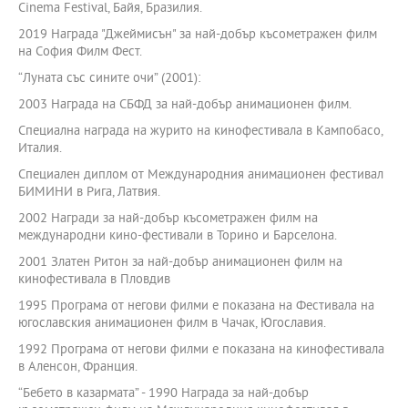
Cinema Festival, Байя, Бразилия.
2019 Награда "Джеймисън" за най-добър късометражен филм
на София Филм Фест.
“Луната със сините очи” (2001):
2003 Награда на СБФД за най-добър анимационен филм.
Специална награда на журито на кинофестивала в Кампобасо,
Италия.
Специален диплом от Международния анимационен фестивал
БИМИНИ в Рига, Латвия.
2002 Награди за най-добър късометражен филм на
международни кино-фестивали в Торино и Барселона.
2001 Златен Ритон за най-добър анимационен филм на
кинофестивала в Пловдив
1995 Програма от негови филми е показана на Фестивала на
югославския анимационен филм в Чачак, Югославия.
1992 Програма от негови филми е показана на кинофестивала
в Аленсон, Франция.
“Бебето в казармата” - 1990 Награда за най-добър