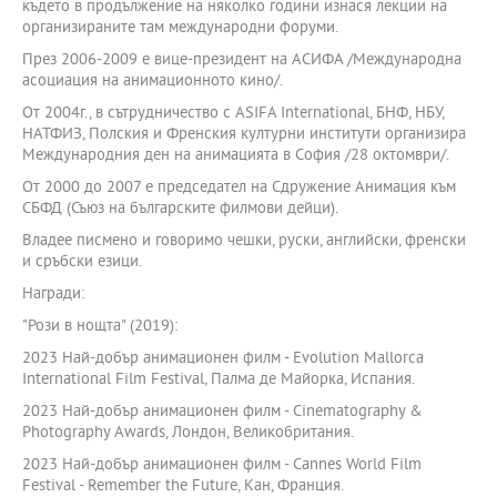
където в продължение на няколко години изнася лекции на
организираните там международни форуми.
През 2006-2009 е вице-президент на АСИФА /Международна
асоциация на анимационното кино/.
От 2004г., в сътрудничество с АSIFA International, БНФ, НБУ,
НАТФИЗ, Полския и Френския културни институти организира
Международния ден на анимацията в София /28 октомври/.
От 2000 до 2007 е председател на Сдружение Анимация към
СБФД (Съюз на българските филмови дейци).
Владее писмено и говоримо чешки, руски, английски, френски
и сръбски езици.
Награди:
"Рози в нощта" (2019):
2023 Най-добър анимационен филм - Evolution Mallorca
International Film Festival, Палма де Майорка, Испания.
2023 Най-добър анимационен филм - Cinematography &
Photography Awards, Лондон, Великобритания.
2023 Най-добър анимационен филм - Cannes World Film
Festival - Remember the Future, Кан, Франция.