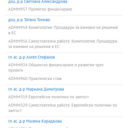
доц. д-р Светлана Александрова
ADMM957 Проектно финансиране
доц. д-р Татяна Томова
ADMM954 Комитология. Процедури за взимане на решения
в ЕС
ADMM956 Самостоятелна работа: Комитология. Процедури
за взимане на решения в ЕС
гл. ас. д-р Ангел Стефанов
ADMM924 Общинско финансиране и развитие чрез
проекти
ADMM960 Практически стаж
гл. ас. д-р Мариана Димитрова
ADMM319 Европейски политики по заетост
ADMM329 Самостоятелна работа: Европейски политики по
заетост
гл. ас. д-р Милена Караджова