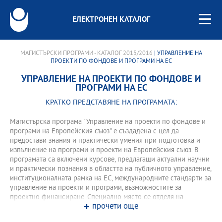
ЕЛЕКТРОНЕН КАТАЛОГ
МАГИСТЪРСКИ ПРОГРАМИ - КАТАЛОГ 2015/2016
| УПРАВЛЕНИЕ НА
ПРОЕКТИ ПО ФОНДОВЕ И ПРОГРАМИ НА ЕС
УПРАВЛЕНИЕ НА ПРОЕКТИ ПО ФОНДОВЕ И
ПРОГРАМИ НА ЕС
КРАТКО ПРЕДСТАВЯНЕ НА ПРОГРАМАТА:
Магистърска програма "Управление на проекти по фондове и
програми на Европейския съюз" е създадена с цел да
предостави знания и практически умения при подготовка и
изпълнение на програми и проекти на Европейския съюз. В
програмата са включени курсове, предлагащи актуални научни
и практически познания в областта на публичното управление,
институционалната рамка на ЕС, международните стандарти за
управление на проекти и програми, възможностите за
проектно финансиране. Специално място се отделя на
прочети още
оценките за разходите и ползите при подготвянето на проекти,
както и на управлението на риска при реализиране на