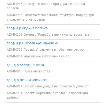
ADMM913 Структурен подход при управлението на
проекти
ADMM933 Самостоятелна работа: Структурен подход при
управлението на проекти
проф. д-р Людмил Георгиев
ADMM101 Семинар "Разработване на магистърска теза"
проф. д-р Николай Арабаджийски
ADMM753 Проект: Управление в публичния сектор
ADMM901 Управление в публичния сектор
доц. д-р Албена Павлова
ADMM960 Практически стаж
доц. д-р Деница Топчийска
ADMM914 Нормативна уредба на проектната дейност
ADMM934 Проект: Нормативна уредба на проектната
дейност