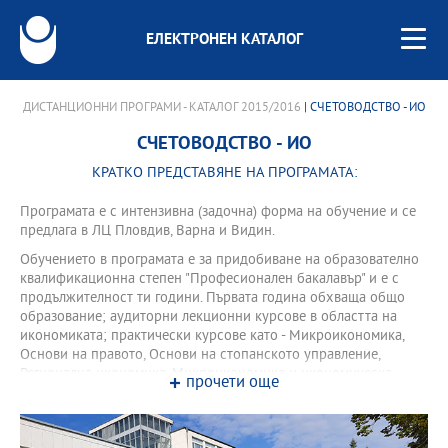
ЕЛЕКТРОНЕН КАТАЛОГ
ДИСТАНЦИОННИ ПРОГРАМИ - КАТАЛОГ 2015/2016
| СЧЕТОВОДСТВО - ИО
СЧЕТОВОДСТВО - ИО
КРАТКО ПРЕДСТАВЯНЕ НА ПРОГРАМАТА:
Програмата е с интензивна (задочна) форма на обучение и се
предлага в ЛЦ Пловдив, Варна и Видин.
Обучението в програмата е за придобиване на образователно
квалификационна степен "Професионален бакалавър" и е с
продължителност ти години. Първата година обхваща общо
образование; аудиторни лекционни курсове в областта на
икономиката; практически курсове като - Микроикономика,
Основи на правото, Основи на стопанското управление,
Регионална икономика, Микроикономика и икономическа
прочети още
политика, Основи на счетоводството, Основи на финансите и
др. През втората и третата година, обучението е организирано
в специализирани курсове и извън аудиторни учебни форми.