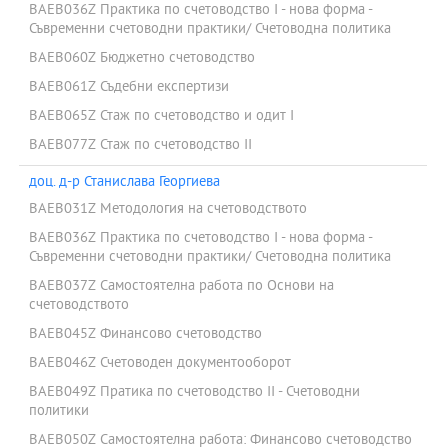
BAEB036Z Практика по счетоводство I - нова форма -
Съвременни счетоводни практики/ Счетоводна политика
BAEB060Z Бюджетно счетоводство
BAEB061Z Съдебни експертизи
BAEB065Z Стаж по счетоводство и одит I
BAEB077Z Стаж по счетоводство II
доц. д-р Станислава Георгиева
BAEB031Z Методология на счетоводството
BAEB036Z Практика по счетоводство I - нова форма -
Съвременни счетоводни практики/ Счетоводна политика
BAEB037Z Самостоятелна работа по Основи на
счетоводството
BAEB045Z Финансово счетоводство
BAEB046Z Счетоводен документооборот
BAEB049Z Пратика по счетоводство II - Счетоводни
политики
BAEB050Z Самостоятелна работа: Финансово счетоводство