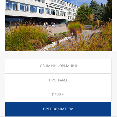
Курсовете са практически ориентирани и специализирани и
някои от тях са: Методология на счетоводството, Финансово
счетоводство,Счетоводен документооборот, Информационни
технологии в счетоводството, Финансови отчети, Бюджетно
счетоводство, Банково счетоводство и др.
ОБЩА ИНФОРМАЦИЯ
ПРОГРАМА
ПРИЕМ
ПРЕПОДАВАТЕЛИ