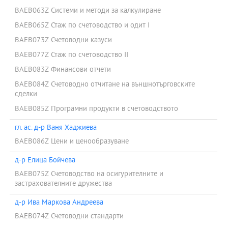
BAEB063Z Системи и методи за калкулиране
BAEB065Z Стаж по счетоводство и одит I
BAEB073Z Счетоводни казуси
BAEB077Z Стаж по счетоводство II
BAEB083Z Финансови отчети
BAEB084Z Счетоводно отчитане на външнотърговските
сделки
BAEB085Z Програмни продукти в счетоводството
гл. ас. д-р Ваня Хаджиева
BAEB086Z Цени и ценообразуване
д-р Елица Бойчева
BAEB075Z Счетоводство на осигурителните и
застрахователните дружества
д-р Ива Маркова Андреева
BAEB074Z Счетоводни стандарти