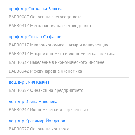
проф. д-р Снежанка Башева
BAEB006Z Основи на счетоводството
BAEB031Z Методология на счетоводството
проф. д-р Стефан Стефанов
BAEB001Z Микроикономика - пазар и конкуренция
BAEB021Z Макроикономика и икономическа политика
BAEB033Z Въведение в икономическото мислене
BAEB034Z Международна икономика
доц. д-р Емил Калчев
BAEB035Z Финанси на предприятието
доц. д-р Ирена Николова
BAEB024Z Икономически и паричен съюз
доц. д-р Красимир Йорданов
BAEB032Z Основи на контрола