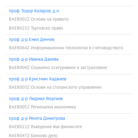
проф. Тодор Коларов, д.н.
BAEB002Z Основи на правото
BAEB025Z Търговско право
проф. д-р Емил Денчев
BAEB064Z Информационни технологии в счетоводството
проф. д-р Иванка Данева
BAEB004Z Социално осигуряване и застраховане
проф. д-р Кристиян Хаджиев
BAEB003Z Основи на стопанското управление
проф. д-р Людмил Георгиев
BAEB005Z Регионална икономика
проф. д-р Ренета Димитрова
BAEB022Z Въведение във финансите
BAEB047Z Банково дело