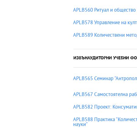
APLB560 Ритуал и общество
APLB578 Управление на кул
APLB589 Количествени мето
ИЗВЪНАУДИТОРНИ УЧЕБНИ ФО
APLB565 Семинар "Антрополог
APLB567 Самостоятелна раб
APLB582 Проект: Консуматив
APLB588 Практика "Количест
науки"