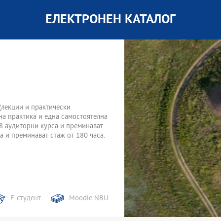
ЕЛЕКТРОНЕН КАТАЛОГ
 (лекции и практически
на практика и една самостоятелна
т 8 аудиторни курса и преминават
са и преминават стаж от 180 часа.
Е-студент
Moodle NBU