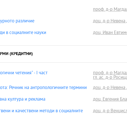
проф. д-р Магда
турното различие
доц. д-р Невена
ди в социалните науки
доц. Иван Евти
РМИ (КРЕДИТНИ)
ични четения" - І част
проф. д-р Магда
гл. ас. д-р Росиц
ота: Речник на антропологичните термини
доц. д-р Невена
на култура и реклама
доц. Евгения Бла
вени и качествени методи в социалните
доц. д-р Венци