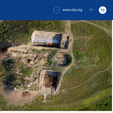
en
bg
www.nbu.bg
