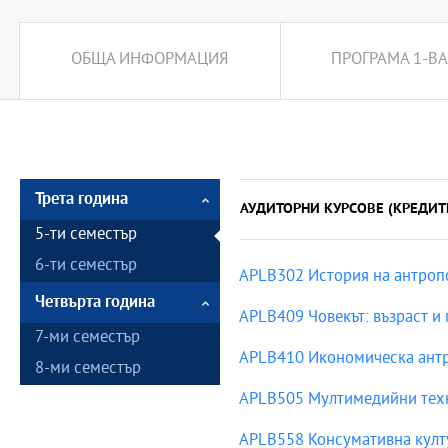
ОБЩА ИНФОРМАЦИЯ
ПРОГРАМА 1-ВА
Трета година
АУДИТОРНИ КУРСОВЕ (КРЕДИТ
5-ти семестър
6-ти семестър
APLB302 История на антроп
Четвърта година
APLB409 Човекът: възраст и
7-ми семестър
APLB410 Икономическа ант
8-ми семестър
APLB505 Мултимедийни техн
APLB558 Консумативна култ