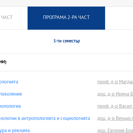
 ЧАСТ
ПРОГРАМА 2-РА ЧАСТ
5-ти семестър
НИ)
ологията
проф. д-р Магда
 поколение
доц. д-р Ирена 
ропология
проф. д-р Васил
ологии в антропологията и социологията
доц. д-р Венци
ура и реклама
доц. Евгения Бла