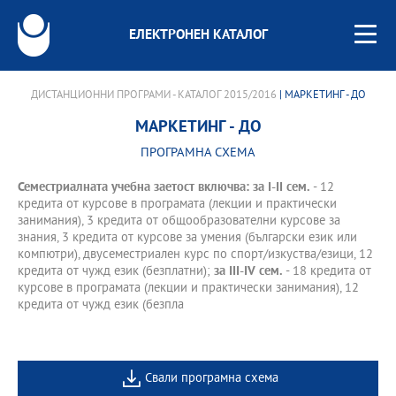
ЕЛЕКТРОНЕН КАТАЛОГ
ДИСТАНЦИОННИ ПРОГРАМИ - КАТАЛОГ 2015/2016
| МАРКЕТИНГ - ДО
МАРКЕТИНГ - ДО
ПРОГРАМНА СХЕМА
Семестриалната учебна заетост включва: за І-II сем.
- 12
кредита от курсове в програмата (лекции и практически
занимания), 3 кредита от общообразователни курсове за
знания, 3 кредита от курсове за умения (български език или
компютри), двусеместриален курс по спорт/изкуства/езици, 12
кредита от чужд език (безплатни);
за III-IV сем.
- 18 кредита от
курсове в програмата (лекции и практически занимания), 12
кредита от чужд език (безпла
Свали програмна схема