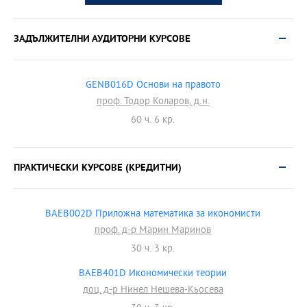
ЗАДЪЛЖИТЕЛНИ АУДИТОРНИ КУРСОВЕ
GENB016D Основи на правото
проф. Тодор Коларов, д.н.
60 ч. 6 кр.
ПРАКТИЧЕСКИ КУРСОВЕ (КРЕДИТНИ)
BAEB002D Приложна математика за икономисти
проф. д-р Марин Маринов
30 ч. 3 кр.
BAEB401D Икономически теории
доц. д-р Нинел Нешева-Кьосева