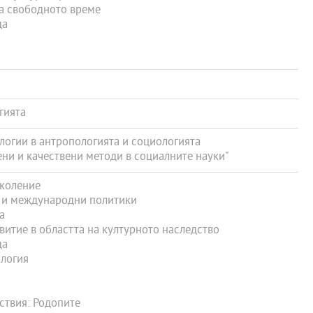
а свободното време
да
гията
огии в антропологията и социологията
ни и качествени методи в социалните науки"
околение
 и международни политики
а
витие в областта на културното наследство
да
логия
твия: Родопите