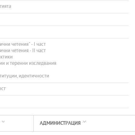
гията
ни четения" - І част
ни четения - ІІ част
актики
ии и теренни изследвания
ституции, идентичности
ост
АДМИНИСТРАЦИЯ