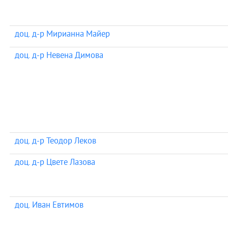
доц. д-р Мирианна Майер
доц. д-р Невена Димова
доц. д-р Теодор Леков
доц. д-р Цвете Лазова
доц. Иван Евтимов