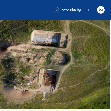
en
bg
www.nbu.bg
