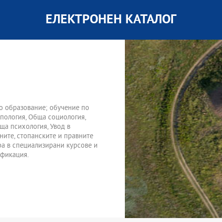
ЕЛЕКТРОНЕН КАТАЛОГ
о образование; обучение по
пология, Обща социология,
ща психология, Увод в
ните, стопанските и правните
ира в специализирани курсове и
ификация.