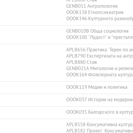
APLB880 Стаж
GENB011 Антропология
OOOK138 Етнопсихиатрия
OOOK146 Културното разнообр
GENB010B Обща социология
OOOK100 "Лудост" и "престъпл
APLB656 Практика: Терен по а
APLB790 Експертизата на ант
APLB880 Стаж
GENB021A Митология и религи
OOOK164 Фолклорната култур
OOOK119 Медии и политика
OOOK037 История на модерни
OOOK035 Българското в култур
APLB558 Консумативна култур
APLB582 Проект: Консумативна