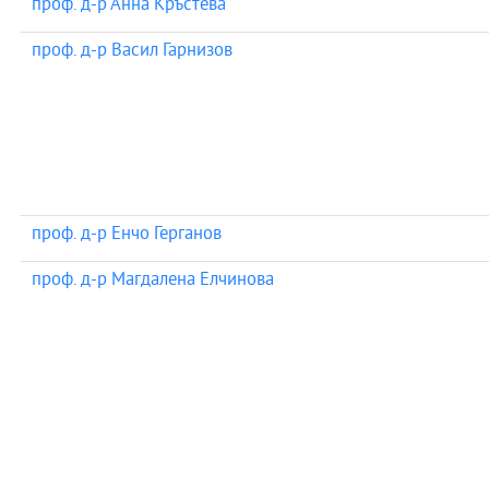
проф. д-р Анна Кръстева
проф. д-р Васил Гарнизов
проф. д-р Енчо Герганов
проф. д-р Магдалена Елчинова