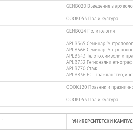
GENB020 Въведение в археоло
OOOK053 Пол и култура
GENB014 Политология
APLB565 Семинар "Антропологич
APLB566 Семинар: Антропологич
APLB643 Тялото:символи и пр
APLB752 Регионални етнограф
APLB770 Стаж
APLB836 ЕС - гражданство, ин
OOOK120 Празник и празничн
OOOK053 Пол и култура
УНИВЕРСИТЕТСКИ КАМПУС