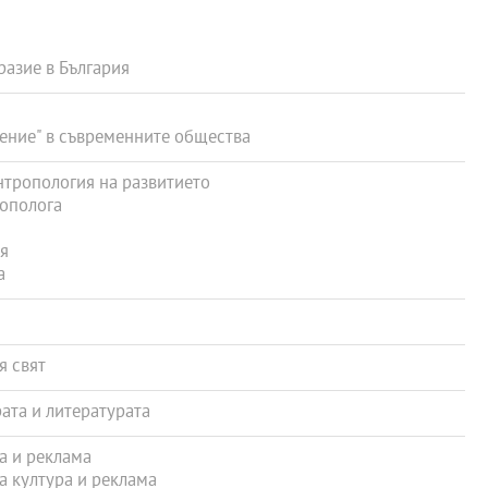
азие в България
ение" в съвременните общества
нтропология на развитието
рополога
я
а
я свят
ата и литературата
а и реклама
 култура и реклама