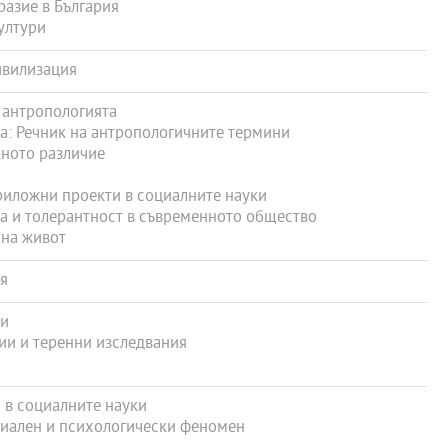
азие в България
ултури
ивилизация
 антропологията
а: Речник на антропологичните термини
рното различие
риложни проекти в социалните науки
а и толерантност в съвременното общество
 на живот
я
ии
ии и теренни изследвания
 в социалните науки
иален и психологически феномен