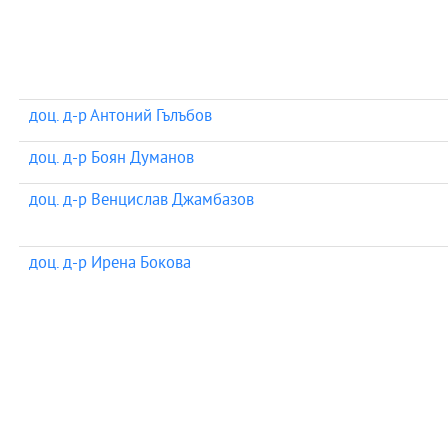
доц. д-р Антоний Гълъбов
доц. д-р Боян Думанов
доц. д-р Венцислав Джамбазов
доц. д-р Ирена Бокова