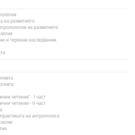
пология
а на развитието
нтропология на развитието
логия
ии и теренни изследвания
ята
игията
огията
ни четения" - І част
ни четения - ІІ част
а
практиката на антрополога
логия
гия