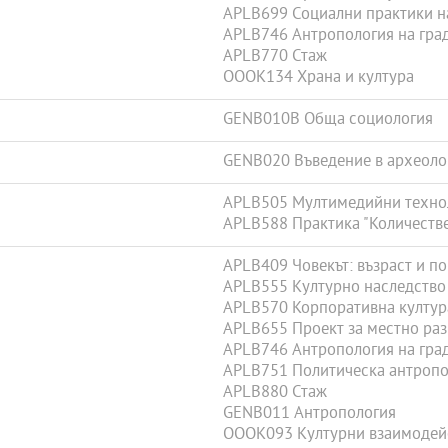
APLB699 Социални практики н
APLB746 Антропология на гра
APLB770 Стаж
OOOK134 Храна и култура
GENB010B Обща социология
GENB020 Въведение в археоло
APLB505 Мултимедийни технол
APLB588 Практика "Количестве
APLB409 Човекът: възраст и п
APLB555 Културно наследство
APLB570 Корпоративна култур
APLB655 Проект за местно раз
APLB746 Антропология на гра
APLB751 Политическа антропо
APLB880 Стаж
GENB011 Антропология
OOOK093 Културни взаимодейс