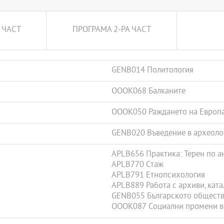
 ЧАСТ
ПРОГРАМА 2-РА ЧАСТ
GENB014 Политология
OOOK068 Балканите
OOOK050 Раждането на Европ
GENB020 Въведение в археоло
APLB656 Практика: Терен по а
APLB770 Стаж
APLB791 Етнопсихология
APLB889 Работа с архиви, кат
GENB055 Българското общество
OOOK087 Социални промени в Б