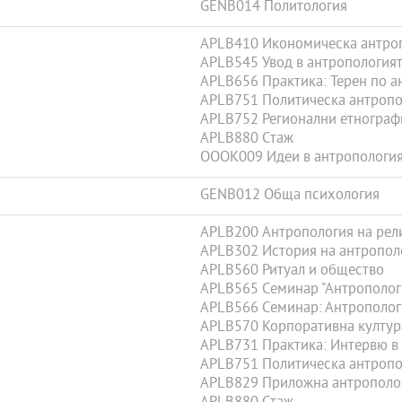
GENB014 Политология
APLB410 Икономическа антро
APLB545 Увод в антропологият
APLB656 Практика: Терен по а
APLB751 Политическа антропо
APLB752 Регионални етнограф
APLB880 Стаж
OOOK009 Идеи в антропологи
GENB012 Обща психология
APLB200 Антропология на рел
APLB302 История на антропол
APLB560 Ритуал и общество
APLB565 Семинар "Антропологич
APLB566 Семинар: Антропологич
APLB570 Корпоративна култур
APLB731 Практика: Интервю в 
APLB751 Политическа антропо
APLB829 Приложна антрополо