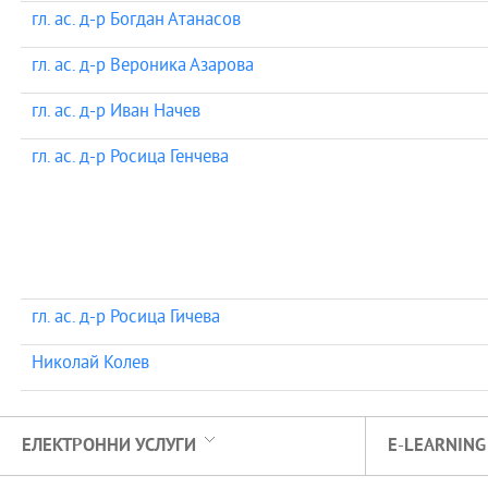
гл. ас. д-р Богдан Атанасов
гл. ас. д-р Вероника Азарова
гл. ас. д-р Иван Начев
гл. ас. д-р Росица Генчева
гл. ас. д-р Росица Гичева
Николай Колев
ЕЛЕКТРОННИ УСЛУГИ
E-LEARNING