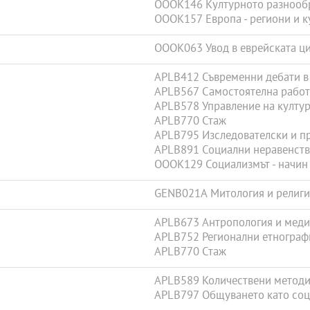
OOOK146 Културното разнообр
OOOK157 Европа - региони и к
OOOK063 Увод в еврейската ц
APLB412 Съвременни дебати в
APLB567 Самостоятелна работ
APLB578 Управление на култу
APLB770 Стаж
APLB795 Изследователски и п
APLB891 Социални неравенств
OOOK129 Социализмът - начин
GENB021A Митология и религи
APLB673 Антропология и мед
APLB752 Регионални етнограф
APLB770 Стаж
APLB589 Количествени методи
APLB797 Общуването като соц