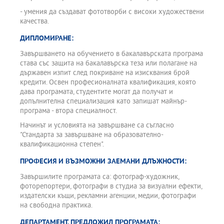
- умения да създават фототворби с високи художествени
качества.
ДИПЛОМИРАНЕ:
Завършването на обучението в бакалавърската програма
става със защита на бакалавърска теза или полагане на
държавен изпит след покриване на изисквания брой
кредити. Освен професионалната квалификация, която
дава програмата, студентите могат да получат и
допълнителна специализация като запишат майнър-
програма - втора специалност.
Начинът и условията на завършване са съгласно
"Стандарта за завършване на образователно-
квалификационна степен".
ПРОФЕСИЯ И ВЪЗМОЖНИ ЗАЕМАНИ ДЛЪЖНОСТИ:
Завършилите програмата са: фотограф-художник,
фоторепортери, фотографи в студиа за визуални ефекти,
издателски къщи, рекламни агенции, медии, фотографи
на свободна практика.
ДЕПАРТАМЕНТ, ПРЕДЛОЖИЛ ПРОГРАМАТА: