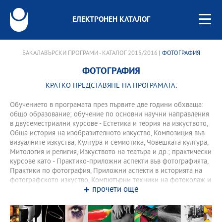
ЕЛЕКТРОНЕН КАТАЛОГ
БАКАЛАВЪРСКИ ПРОГРАМИ - КАТАЛОГ 2015/2016
| ФОТОГРАФИЯ
ФОТОГРАФИЯ
КРАТКО ПРЕДСТАВЯНЕ НА ПРОГРАМАТА:
Обучението в програмата през първите две години обхваща:
общо образование; обучение по основни научни направления
в двусеместриални курсове - Естетика и теория на изкуството,
Обща история на изобразителното изкуство, Композиция във
визуалните изкуства, Култура и семиотика, Човешката култура,
Митология и религия, Изкуството на театъра и др.; практически
курсове като - Практико-приложни аспекти във фотографията,
Практики по фотография, Приложни аспекти в историята на
фотографското изкуство, Компютърни техники на фотоколаж и
прочети още
др. През третата и четвъртата година обучението се
организира в специализирани курсове към програмата и
извънаудиторни учебни форми.