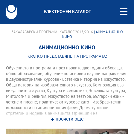
ЕЛЕКТРОНЕН КАТАЛОГ
БАКАЛАВЪРСКИ ПРОГРАМИ - КАТАЛОГ 2015/2016
| АНИМАЦИОННО
КИНО
АНИМАЦИОННО КИНО
КРАТКО ПРЕДСТАВЯНЕ НА ПРОГРАМАТА:
Обучението в програмата през първите две години обхваща:
общо образование; обучение по основни научни направления
в двусеместриални курсове - Естетика и теория на изкуството,
Обща история на изобразителното изкуство, Композиция във
визуалните изкуства, Култура и семиотика, Човешката култура,
Митология и религия, Изкуството на театъра, Български език -
четене и писане; практически курсове като - Изобразителни
възмoжности на анимационния филм, Драматургични
стратегии и модели в анимацията, Принципи на
прочети още
анимационното движение, Език на анимационното изкуство,
Класическа анимация, Дизайн на анимационен типаж, Бързи
скици и шарж, Етюд и рисунка и др. През третата и четвъртата