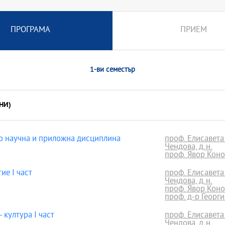
ПРОГРАМА
ПРИЕМ
1-ви семестър
НИ)
 научна и приложна дисциплина
проф. Елисавета
Чендова, д.н.
проф. Явор Конов
е I част
проф. Елисавета
Чендова, д.н.
проф. Явор Конов
проф. д-р Георг
 култура I част
проф. Елисавета
Чендова, д.н.