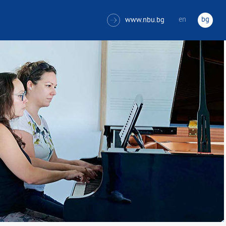
en
bg
www.nbu.bg
