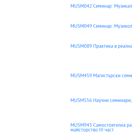
MUSM042 Семинар: Музикални
MUSM049 Семинар: Музиколог
MUSM089 Практика в реална 
MUSM459 Магистърски семин
MUSM556 Научни семинари, 
MUSM943 Самостоятелна рабо
майсторство III част