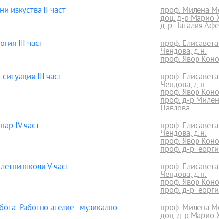
 изкуства II част
проф. Милена 
доц. д-р Марио 
д-р Наталия Афе
ия III част
проф. Елисавета
Чендова, д.н.
проф. Явор Конов
ситуация III част
проф. Елисавета
Чендова, д.н.
проф. Явор Конов
проф. д-р Миле
Павлова
ар IV част
проф. Елисавета
Чендова, д.н.
проф. Явор Конов
проф. д-р Георг
летни школи V част
проф. Елисавета
Чендова, д.н.
проф. Явор Конов
проф. д-р Георг
та: Работно ателие - музикално
проф. Милена 
доц. д-р Марио 