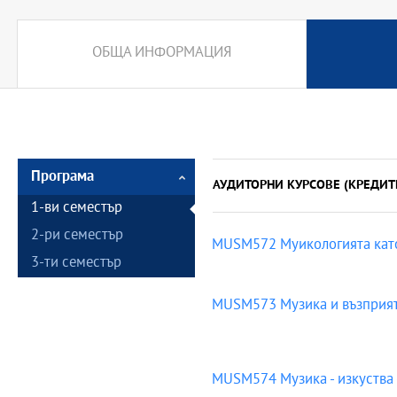
ОБЩА ИНФОРМАЦИЯ
Програма
АУДИТОРНИ КУРСОВЕ (КРЕДИТ
1-ви семестър
2-ри семестър
MUSM572 Муикологията като
3-ти семестър
MUSM573 Музика и възприяти
MUSM574 Музика - изкуства -