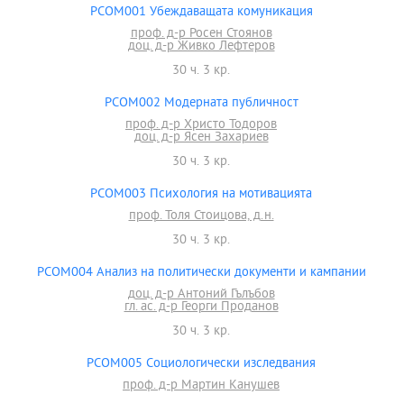
PCOM001 Убеждаващата комуникация
проф. д-р Росен Стоянов
доц. д-р Живко Лефтеров
30 ч. 3 кр.
PCOM002 Модерната публичност
проф. д-р Христо Тодоров
доц. д-р Ясен Захариев
30 ч. 3 кр.
PCOM003 Психология на мотивацията
проф. Толя Стоицова, д.н.
30 ч. 3 кр.
PCOM004 Анализ на политически документи и кампании
доц. д-р Антоний Гълъбов
гл. ас. д-р Георги Проданов
30 ч. 3 кр.
PCOM005 Социологически изследвания
проф. д-р Мартин Канушев