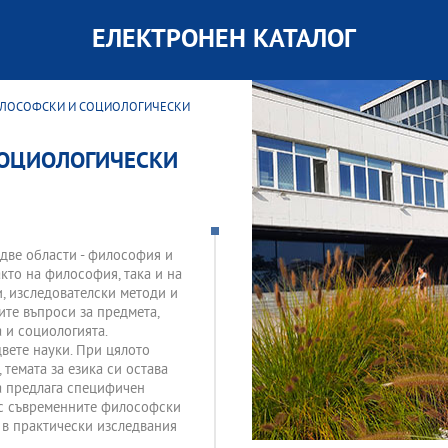
ЕЛЕКТРОНЕН КАТАЛОГ
ФИЛОСОФСКИ И СОЦИОЛОГИЧЕСКИ
СОЦИОЛОГИЧЕСКИ
 две области - философия и
кто на философия, така и на
, изследователски методи и
ите въпроси за предмета,
 и социологията.
вете науки. При цялото
темата за езика си остава
а предлага специфичен
ъс съвременните философски
 в практически изследвания