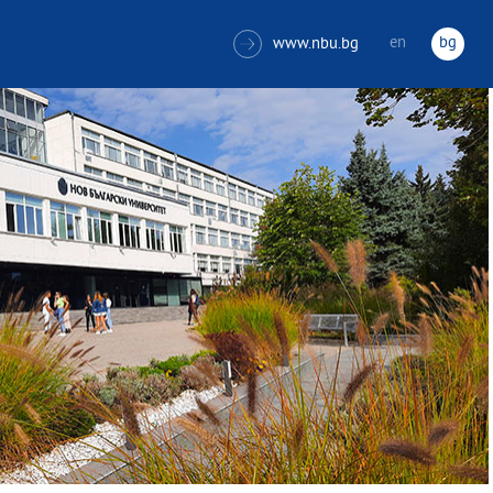
en
bg
www.nbu.bg
