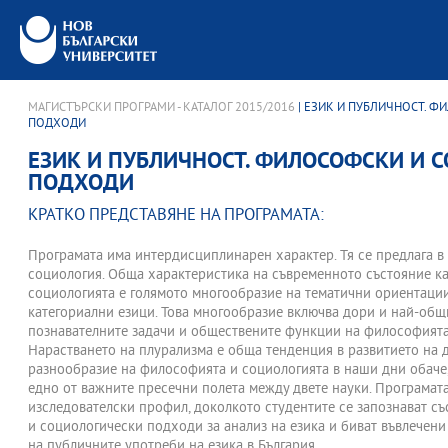
МАГИСТЪРСКИ ПРОГРАМИ - КАТАЛОГ 2015/2016
| ЕЗИК И ПУБЛИЧНОСТ. 
ПОДХОДИ
ЕЗИК И ПУБЛИЧНОСТ. ФИЛОСОФСКИ И 
ПОДХОДИ
КРАТКО ПРЕДСТАВЯНЕ НА ПРОГРАМАТА:
Програмата има интердисциплинарен характер. Тя се предлага в
социология. Обща характеристика на съвременното състояние ка
социологията е голямото многообразие на тематични ориентации
категориални езици. Това многообразие включва дори и най-общ
познавателните задачи и обществените функции на философията
Нарастването на плурализма е обща тенденция в развитието на д
разнообразие на философията и социологията в наши дни обаче, 
едно от важните пресечни полета между двете науки. Програмат
изследователски профил, доколкото студентите се запознават с
и социологически подходи за анализ на езика и биват въвлечени
на публичните употреби на езика в България.