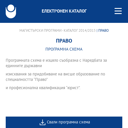
ЕЛЕКТРОНЕН КАТАЛОГ
МАГИСТЪРСКИ ПРОГРАМИ - КАТАЛОГ 2014/2015
| ПРАВО
ПРАВО
ПРОГРАМНА СХЕМА
Програмната схема е изцяло съобразна с Наредбата за
единните държавни
изисквания за придобиване на висше образование по
специалността “Право”
и професионална квалификация “юрист”.
Свали програмна схема