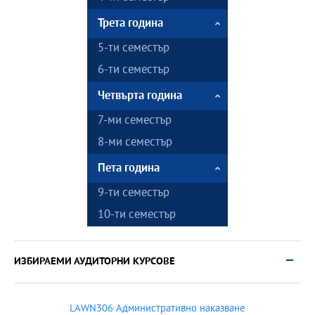
Трета година
5-ти семестър
6-ти семестър
Четвърта година
7-ми семестър
8-ми семестър
Пета година
9-ти семестър
10-ти семестър
ИЗБИРАЕМИ АУДИТОРНИ КУРСОВЕ
LAWN306 Административно наказване