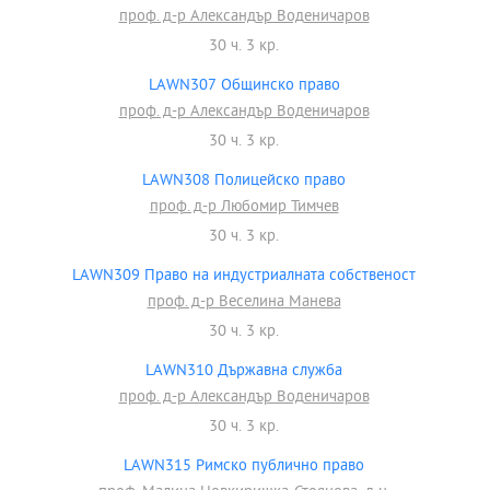
проф. д-р Александър Воденичаров
30 ч. 3 кр.
LAWN307 Общинско право
проф. д-р Александър Воденичаров
30 ч. 3 кр.
LAWN308 Полицейско право
проф. д-р Любомир Тимчев
30 ч. 3 кр.
LAWN309 Право на индустриалната собственост
проф. д-р Веселина Манева
30 ч. 3 кр.
LAWN310 Държавна служба
проф. д-р Александър Воденичаров
30 ч. 3 кр.
LAWN315 Римско публично право