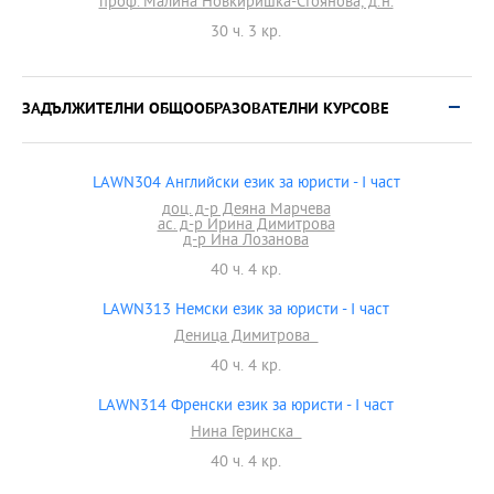
проф. Малина Новкиришка-Стоянова, д.н.
30 ч. 3 кр.
ЗАДЪЛЖИТЕЛНИ ОБЩООБРАЗОВАТЕЛНИ КУРСОВЕ
LAWN304 Английски език за юристи - I част
доц. д-р Деяна Марчева
ас. д-р Ирина Димитрова
д-р Ина Лозанова
40 ч. 4 кр.
LAWN313 Немски език за юристи - I част
Деница Димитрова
40 ч. 4 кр.
LAWN314 Френски език за юристи - I част
Нина Геринска
40 ч. 4 кр.