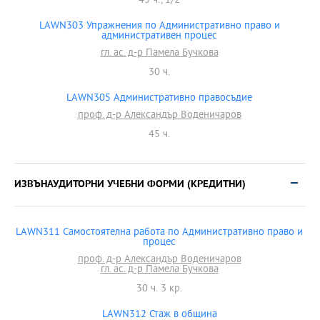
45 ч., 1/2
LAWN303 Упражнения по Административно право и
административен процес
гл. ас. д-р Памела Бучкова
30 ч.
LAWN305 Административно правосъдие
проф. д-р Александър Воденичаров
45 ч.
ИЗВЪНАУДИТОРНИ УЧЕБНИ ФОРМИ (КРЕДИТНИ)
LAWN311 Самостоятелна работа по Административно право и
процес
проф. д-р Александър Воденичаров
гл. ас. д-р Памела Бучкова
30 ч. 3 кр.
LAWN312 Стаж в община