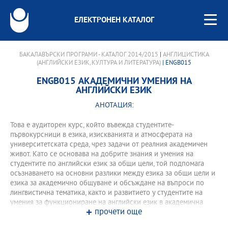
ЕЛЕКТРОНЕН КАТАЛОГ
БАКАЛАВЪРСКИ ПРОГРАМИ - КАТАЛОГ 2014/2015
|
АНГЛИЦИСТИКА
(АНГЛИЙСКИ ЕЗИК, КУЛТУРА И ЛИТЕРАТУРА)
| ENGB015
ENGB015 АКАДЕМИЧНИ УМЕНИЯ НА
АНГЛИЙСКИ ЕЗИК
АНОТАЦИЯ:
Това е аудиторен курс, който въвежда студентите-
първокурсници в езика, изискванията и атмосферата на
университетската среда, чрез задачи от реалния академичен
живот. Като се основава на добрите знания и умения на
студентите по английски език за общи цели, той подпомага
осъзнаването на основни разлики между езика за общи цели и
езика за академично общуване и обсъждане на въпроси по
лингвистична тематика, както и развитието у студентите на
умения за функциониране на английски език в академична
прочети още
среда (вж. компетенциите по-долу).
Формите на обучение изискват активно отношение и участие