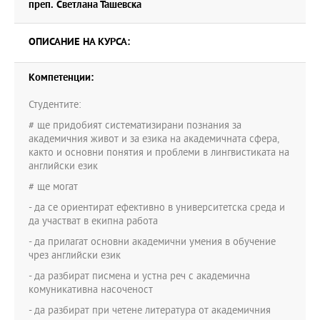
преп. Светлана Ташевска
ОПИСАНИЕ НА КУРСА:
Компетенции:
Студентите:
# ще придобият систематизирани познания за
академичния живот и за езика на академичната сфера,
както и основни понятия и проблеми в лингвистиката на
английски език
# ще могат
- да се ориентират ефективно в университетска среда и
да участват в екипна работа
- да прилагат основни академични умения в обучение
чрез английски език
- да разбират писмена и устна реч с академична
комуникативна насоченост
- да разбират при четене литература от академичния