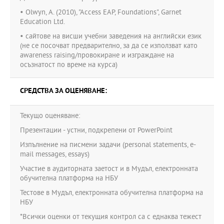
• Olwyn, A. (2010), "Access EAP, Foundations", Garnet
Education Ltd.
• сайтове на висши учебни заведения на английски език
(не се посочват предварително, за да се използват като
awareness raising/провокиране и изграждане на
осъзнатост по време на курса)
СРЕДСТВА ЗА ОЦЕНЯВАНЕ:
Текущо оценяване:
Презентации - устни, подкрепени от PowerPoint
Изпълнение на писмени задачи (personal statements, e-
mail messages, essays)
Участие в аудиторната заетост и в Мудъл, електронната
обучителна платформа на НБУ
Тестове в Мудъл, електронната обучителна платформа на
НБУ
*Всички оценки от текущия контрол са с еднаква тежест