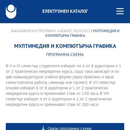
ЕЛЕКТРОНЕН КАТАЛОГ
БАКАЛАВЪРСКИ ПРОГРАМИ - КАТАЛОГ 2014/2015
| МУЛТИМЕДИЯ И
КОМПЮТЪРНА ГРАФИКА
МУЛТИМЕДИЯ И КОМПЮТЪРНА ГРАФИКА
ПРОГРАМНА СХЕМА
В V и VI семестър студентите избират по 6 от 8 аудиторни и 1
от 2 практически некредитни курса, също така записват и по
две извънаудиторни учебни форми (една практика и една
самостоятелна работа, семинар или проект). В VII семестър
отново избират 6 от 8 аудиторни и 1 от 2 практически
некредитни курса и преминават стаж от 120 часа. В VIII
семестър избират 4 от 6 аудиторни и 1 от 2 практически
некредитни курса и преминават стаж от 180 часа.
Свали програмна схема