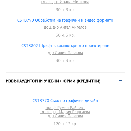
гл. ас. д-р Йоана Минкова
30 ч. 3 кр.
CSTB790 Обработка на графични и видео формати
доц. д-р Ангел Ангелов
30 ч. 3 кр.
CSTB802 Шрифт в компютърното проектиране
д-р Лилия Павлова
30 ч. 3 кр.
ИЗВЪНАУДИТОРНИ УЧЕБНИ ФОРМИ (КРЕДИТНИ)
CSTB770 Стаж по графичен дизайн
проф. Румен Райчев
гл. ас. д-р Мария Георгиева
д-р Лилия Павлова
120 ч. 12 кр.