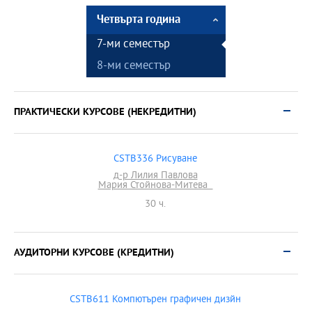
Четвърта година
7-ми семестър
8-ми семестър
ПРАКТИЧЕСКИ КУРСОВЕ (НЕКРЕДИТНИ)
CSTB336 Рисуване
д-р Лилия Павлова
Мария Стойнова-Митева
30 ч.
АУДИТОРНИ КУРСОВЕ (КРЕДИТНИ)
CSTB611 Компютърен графичен дизйн