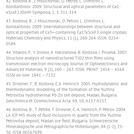
42. Kostova B., J. Mouchovski, O. Petrov, L. Dimitrov, L.
Konstantinov. 2009. Structural and optical parameters of Ca1-
xSrxF2.JOAM-Symposia, 1, 3, 311-314.
43. Kostova, B., J. Mouchovski, O. Petrov, L. Dimitrov, L.
Konstantinov. 2009. Interrelationships between structural and
optical properties of Ce3+-containing Ca1?xSrxF2 single crystals.
Materials Chemistry and Physics, 11 (1), 260-264. ISSN: 0254-
0584.
44. Vitanov, P., V. Dimov, A. Harizanova, B. Kostova, I. Piroeva. 2007.
Structure analysis of nanostructured TiO2 thin films using
transmission electron microscopy. Journal of Optoelectronics and
Advanced Materials, 9 (2), 260 – 263. ISSN: PRINT: 1454 – 4164.
ISSN on-line: 1841 – 7132.
45. Driesner, T; B. Kostova, C.A. Heinrich. 2005. Hydrodynamic and
thermodynamic modelling of the formation of the Yuzhna
Petrovitsa hydrothermal Pb-Zn ore deposit, Madan, Bulgaria.
Geochimica et Cosmochimica Acta. 69, 10, A157-A157.
46. Kostova, B., T. Pettke, T. Driesner, C. A. Heinrich, P. Petrov. 2004.
LA ICP-MS study of fluid inclusions in quartz from the Yuzhna
Petrovitsa deposit, Madan ore field, Bulgaria. Schweizerische
Mineralogische und Petrographische Mitteilungen, 84 (1-2), 25-
36. ISSN 00367699.