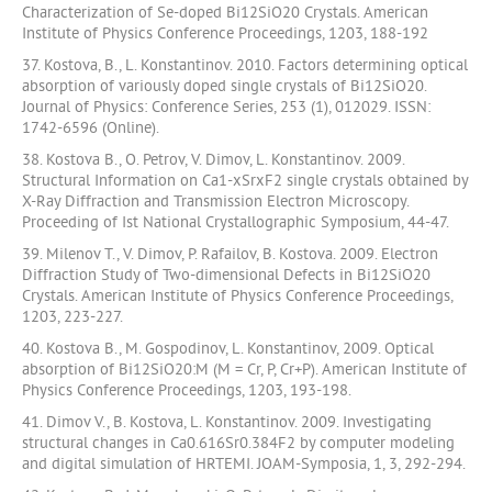
Characterization of Se-doped Bi12SiO20 Crystals. American
Institute of Physics Conference Proceedings, 1203, 188-192
37. Kostova, B., L. Konstantinov. 2010. Factors determining optical
absorption of variously doped single crystals of Bi12SiO20.
Journal of Physics: Conference Series, 253 (1), 012029. ISSN:
1742-6596 (Online).
38. Kostova B., O. Petrov, V. Dimov, L. Konstantinov. 2009.
Structural Information on Ca1-xSrxF2 single crystals obtained by
X-Ray Diffraction and Transmission Electron Microscopy.
Proceeding of Ist National Crystallographic Symposium, 44-47.
39. Milenov T., V. Dimov, P. Rafailov, B. Kostova. 2009. Electron
Diffraction Study of Two-dimensional Defects in Bi12SiO20
Crystals. American Institute of Physics Conference Proceedings,
1203, 223-227.
40. Kostova B., M. Gospodinov, L. Konstantinov, 2009. Optical
absorption of Bi12SiO20:M (M = Cr, P, Cr+P). American Institute of
Physics Conference Proceedings, 1203, 193-198.
41. Dimov V., B. Kostova, L. Konstantinov. 2009. Investigating
structural changes in Ca0.616Sr0.384F2 by computer modeling
and digital simulation of HRTEMI. JOAM-Symposia, 1, 3, 292-294.