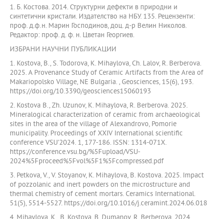
1. Б. Костова. 2014. Структурни дефекти в природни и
синтетични кристали. Издателство на НБУ. 135. Рецензенти:
проф. д.ф.н. Марин Господинов, доц. д-р Велин Николов.
Редактор: проф. д. ф. н. Цветан Георгиев.
ИЗБРАНИ НАУЧНИ ПУБЛИКАЦИИ
1. Kostova, B., S. Todorova, K. Mihaylova, Ch. Lalov, R. Berberova.
2025. A Provenance Study of Ceramic Artifacts from the Area of
Makariopolsko Village, NE Bulgaria. , Geosciences, 15(6), 193.
https://doi.org/10.3390/geosciences15060193
2. Kostova B., Zh. Uzunov, K. Mihaylova, R. Berberova. 2025.
Mineralogical characterization of ceramic from archaeological
sites in the area of the village of Alexandrovo, Pomorie
municipality. Proceedings of ХХIV International scientific
conference VSU'2024. 1, 177-186. ISSN: 1314-071X.
https://conference.vsu.bg/%5Fupload/VSU-
2024%5Fproceed%5Fvol%5F1%5Fcompressed.pdf
3. Petkova, V., V. Stoyanov, K. Mihaylova, B. Kostova. 2025. Impact
of pozzolanic and inert powders on the microstructure and
thermal chemistry of cement mortars. Ceramics International.
51(5), 5514-5527. https://doi.org/10.1016/j.ceramint.2024.06.018
4. Mihaylova, K., B. Kostova, B. Dumanov, R. Berberova. 2024.