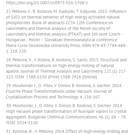
https://doi.org/10.1007/s10973-016-5708-z
27. Petkova V., B. Kostova, M. Kadiyski, T. Kaljuvee. 2015. Influence
of SiO2 on thermal behavior of high energy activated natural
phosphorites. Book of abstracts CCTA 12th Conference on
calorimetry and thermal analysis of the Polish society of
calorimetry and thermal analysis (PTKAT) and 5th Joint Czech -
Hungarian - Polish – Slovakian thermoanalytical conference.
Maria Curie-Skodowska University Press, ISBN 978-83-7784-684-
1. 218-220.
28. Petkova, V., V. Koleva, B. Kostova, S. Sarov, 2015. Structural and
thermal transformations on high energy milling of natural
apatite. Journal of Thermal Analysis and Calorimetry, 121 (1) 217-
225. ISSN: 1388-6150 (Print) 1588-2926 (Online).
29. Mouhovski J., O. Vitov, V. Dimov, B. Kostova, S. Gechev. 2014.
Fluorite Phase Transformations under Vacuum. Journal of
Crystallization Process and Technology. 4. 156-167.
30. Mouhovski, J., O. Vitov, V. Dimov, B. Kostova, S. Gechev. 2014.
High vacuum phase transformation of fluorspar vapors to crystal
aggregates. Bulgarian Chemical Communications, 46 (1), 68 – 78.
ISSN: 0324-1130.
31. Kostova, B., V. Petkova, 2014. Effect of high-energy milling and