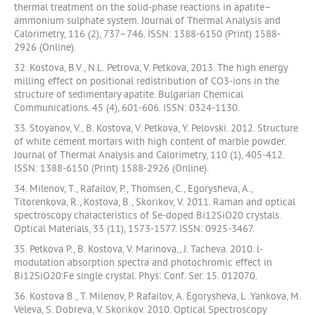
thermal treatment on the solid-phase reactions in apatite–
ammonium sulphate system. Journal of Thermal Analysis and
Calorimetry, 116 (2), 737–746. ISSN: 1388-6150 (Print) 1588-
2926 (Online).
32. Kostova, B.V., N.L. Petrova, V. Petkova, 2013. The high energy
milling effect on positional redistribution of CO3-ions in the
structure of sedimentary apatite. Bulgarian Chemical
Communications. 45 (4), 601-606. ISSN: 0324-1130.
33. Stoyanov, V., B. Kostova, V. Petkova, Y. Pelovski. 2012. Structure
of white cement mortars with high content of marble powder.
Journal of Thermal Analysis and Calorimetry, 110 (1), 405-412.
ISSN: 1388-6150 (Print) 1588-2926 (Online).
34. Milenov, T., Rafailov, P., Thomsen, C., Egorysheva, A.,
Titorenkova, R., Kostova, B., Skorikov, V. 2011. Raman and optical
spectroscopy characteristics of Se-doped Bi12SiO20 crystals.
Optical Materials, 33 (11), 1573-1577. ISSN: 0925-3467.
35. Petkova P., B. Kostova, V. Marinova,, J. Tacheva. 2010. l-
modulation absorption spectra and photochromic effect in
Bi12SiO20:Fe single crystal. Phys: Conf. Ser. 15. 012070.
36. Kostova B., T. Milenov, P. Rafailov, A. Egorysheva, L .Yankova, M.
Veleva, S. Dobreva, V. Skorikov. 2010. Optical Spectroscopy