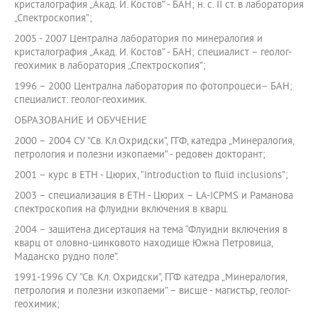
кристалография „Акад. И. Костов” - БАН; н. с. ІІ ст. в лаборатория
„Спектроскопия”;
2005 - 2007 Централна лаборатория по минералогия и
кристалография „Акад. И. Костов” - БАН; специалист – геолог-
геохимик в лаборатория „Спектроскопия”;
1996 – 2000 Централна лаборатория по фотопроцеси– БАН;
специалист: геолог-геохимик.
ОБРАЗОВАНИЕ И ОБУЧЕНИЕ
2000 – 2004 СУ ”Св. Кл.Охридски”, ГГФ, катедра „Минералогия,
петрология и полезни изкопаеми” - редовен докторант;
2001 – курс в ЕТН - Цюрих, “Introduction to fluid inclusions”;
2003 – специализация в ЕТН - Цюрих – LA-ICPMS и Раманова
спектроскопия на флуидни включения в кварц.
2004 – защитена дисертация на тема “Флуидни включения в
кварц от оловно-цинковото находище Южна Петровица,
Маданско рудно поле”.
1991-1996 СУ ”Св. Кл. Охридски”, ГГФ катедра „Минералогия,
петрология и полезни изкопаеми” – висше - магистър, геолог-
геохимик;