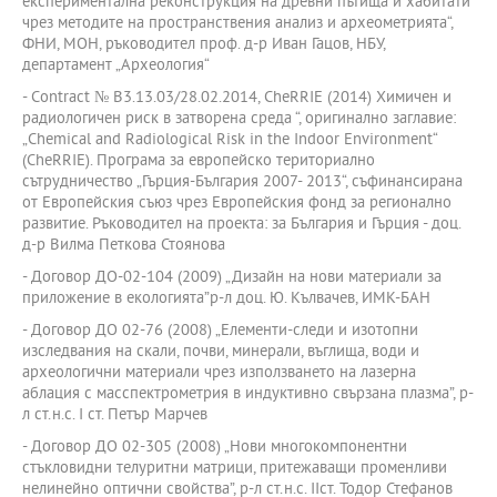
експериментална реконструкция на древни пътища и хабитати
чрез методите на пространствения анализ и археометрията“,
ФНИ, МОН, ръководител проф. д-р Иван Гацов, НБУ,
департамент „Археология“
- Contract № B3.13.03/28.02.2014, CheRRIE (2014) Химичен и
радиологичен риск в затворена среда “, оригинално заглавие:
„Chemical and Radiological Risk in the Indoor Environment“
(CheRRIE). Програма за европейско териториално
сътрудничество „Гърция-България 2007- 2013“, съфинансирана
от Европейския съюз чрез Европейския фонд за регионално
развитие. Ръководител на проекта: за България и Гърция - доц.
д-р Вилма Петкова Стоянова
- Договор ДО-02-104 (2009) „Дизайн на нови материали за
приложение в екологията”р-л доц. Ю. Кълвачев, ИМК-БАН
- Договор ДО 02-76 (2008) „Елементи-следи и изотопни
изследвания на скали, почви, минерали, въглища, води и
археологични материали чрез използването на лазерна
аблация с масспектрометрия в индуктивно свързана плазма”, р-
л ст.н.с. І ст. Петър Марчев
- Договор ДО 02-305 (2008) „Нови многокомпонентни
стъкловидни телуритни матрици, притежаващи променливи
нелинейно оптични свойства”, р-л ст.н.с. ІІст. Тодор Стефанов