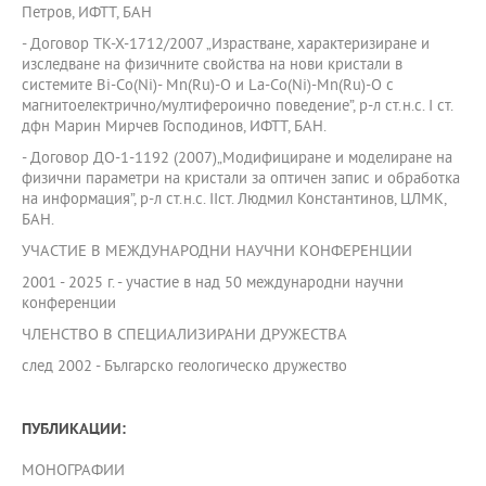
Петров, ИФТТ, БАН
- Договор ТК-Х-1712/2007 „Израстване, характеризиране и
изследване на физичните свойства на нови кристали в
системите Bi-Co(Ni)- Mn(Ru)-O и La-Co(Ni)-Mn(Ru)-O с
магнитоелектрично/мултифероично поведение”, р-л ст.н.с. І ст.
дфн Марин Мирчев Господинов, ИФТТ, БАН.
- Договор ДО-1-1192 (2007)„Модифициране и моделиране на
физични параметри на кристали за оптичен запис и обработка
на информация”, р-л ст.н.с. ІІст. Людмил Константинов, ЦЛМК,
БАН.
УЧАСТИЕ В МЕЖДУНАРОДНИ НАУЧНИ КОНФЕРЕНЦИИ
2001 - 2025 г. - участие в над 50 международни научни
конференции
ЧЛЕНСТВО В СПЕЦИАЛИЗИРАНИ ДРУЖЕСТВА
след 2002 - Българско геологическо дружество
ПУБЛИКАЦИИ:
МОНОГРАФИИ