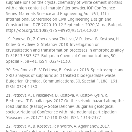
sulphate ions on the crystal chemistry of white cement mortars
with a high content of marble filler powder. IOP Conference
Series: Materials Science and Engineering, Vol. 951, 11th
International Conference on Civil Engineering Design and
Construction - DCB'2020 10-12 September 2020, Varna, Bulgaria.
https://doi.org/10.1088/1757-899X/951/1/012007
19. Paneva, D., Z. Cherkezova-Zheleva, V. Petkova, B. Kostova, H.
Kolev, G. Avdeev, G. Stefanov. 2018. Investigation on
crystallization and transformation processes in amorphous alloy
Fe81B13.5Si3.5C2. Bulgarian Chemical Communications, 50,
Special F, 38–41. ISSN: 0324-1130.
20. Serafimova E., V. Petkova, B. Kostova. 2018. Spectroscopic and
XRD analysis of sulphuric acid treated biodegradable waste.
Bulgarian Chemical Communications, 50, Special F, 186–191.
ISSN: 0324-1130.
21. Petkova V., I. Paskaleva, B. Kostova, V. Kostov-Kytin, R.
Berberova, T. Papaliangas. 2017. On the seismic hazard along the
road Bansko (Razlog)–Gotse Delchev. Bulgarian geological
society, National Conference with international participation
“Geosciences 2017”.117-118. ISSN . ISSN 1313-2377.
22. Petkova V., B. Kostova, P. Khvorov, A. Agakhanov. 2017.