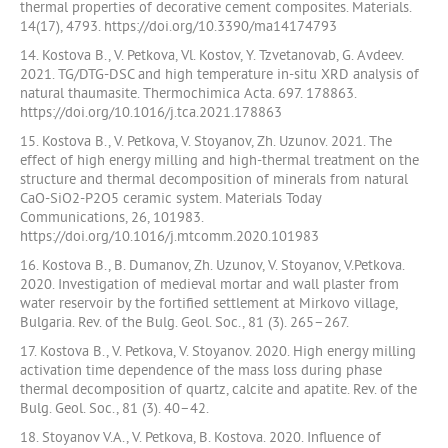
thermal properties of decorative cement composites. Materials.
14(17), 4793. https://doi.org/10.3390/ma14174793
14. Kostova B., V. Petkova, Vl. Kostov, Y. Tzvetanovab, G. Avdeev.
2021. TG/DTG-DSC and high temperature in-situ XRD analysis of
natural thaumasite. Thermochimica Acta. 697. 178863.
https://doi.org/10.1016/j.tca.2021.178863
15. Kostova B., V. Petkova, V. Stoyanov, Zh. Uzunov. 2021. The
effect of high energy milling and high-thermal treatment on the
structure and thermal decomposition of minerals from natural
CaO-SiO2-P2O5 ceramic system. Materials Today
Communications, 26, 101983.
https://doi.org/10.1016/j.mtcomm.2020.101983
16. Kostova B., B. Dumanov, Zh. Uzunov, V. Stoyanov, V.Petkova.
2020. Investigation of medieval mortar and wall plaster from
water reservoir by the fortified settlement at Mirkovo village,
Bulgaria. Rev. of the Bulg. Geol. Soc., 81 (3). 265–267.
17. Kostova B., V. Petkova, V. Stoyanov. 2020. High energy milling
activation time dependence of the mass loss during phase
thermal decomposition of quartz, calcite and apatite. Rev. of the
Bulg. Geol. Soc., 81 (3). 40–42.
18. Stoyanov V.A., V. Petkova, B. Kostova. 2020. Influence of