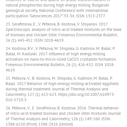
Influence of calcite and quartz on phase transformations in
natural phosphorites during high energy milling. Bulgarian
geological society, National Conference with international
participation “Geosciences 2017”.33-34. ISSN 1313-2377.
23. Serafimova, Е., V. Petkova, B. Kostova, V. Stoyanov. 2017.
Spectroscopic analysis of nitric-acid treated mixtures on the base
of biomass and chicken litter. Fresenius Environmental Bulletin,
26 (1), 445-452. ISSN 1018-4619.
24. Kostova, B.V., V. Petkova, M. Shopska, G. Kadinov, M. Balaz, P.
Balaz, M. Kadiyski. 2017. Influence of high energy milling
activation on nano-to-micro-sized CaCO3 crystallite formation.
Fresenius Environmental Bulletin, 26 (1), 426-432. ISSN 1018-
4619.
25. Petkova, V., B. Kostova, M. Shopska, G. Kadinov, M. Balaz, P.
Balaz. 2017 Behavior of high-energy-milling-activated eggshells
during thermal treatment. Journal of Thermal Analysis and
Calorimetry, 127 (1), 615-623. https://doi.org/10.1007/s10973-
016-5710-5
26. Petkova, V., E. Serafimova, B. Kostova. 2016. Thermal behavior
of nitric-acid-treated biomass and chicken litter mixtures. Journal
of Thermal Analysis and Calorimetry, 126 (1) 149-160. ISSN:
1388-6150 (Print) 1588-2926 (Online).