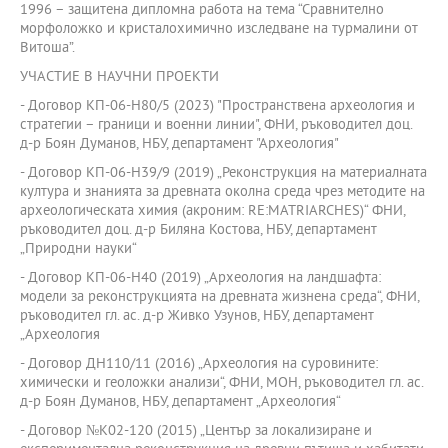
1996 – защитена дипломна работа на тема “Сравнително
морфоложко и кристалохимично изследване на турмалини от
Витоша”.
УЧАСТИЕ В НАУЧНИ ПРОЕКТИ
- Договор КП-06-Н80/5 (2023) "Пространствена археология и
стратегии – граници и военни линии", ФНИ, ръководител доц.
д-р Боян Думанов, НБУ, департамент "Археология"
- Договор КП-06-Н39/9 (2019) „Реконструкция на материалната
култура и знанията за древната околна среда чрез методите на
археологичeската химия (акроним: RE:MATRIARCHES)“ ФНИ,
ръководител доц. д-р Биляна Костова, НБУ, департамент
„Природни науки“
- Договор КП-06-Н40 (2019) „Археология на ландшафта:
модели за реконструкцията на древната жизнена среда“, ФНИ,
ръководител гл. ас. д-р Живко Узунов, НБУ, департамент
„Археология
- Договор ДН110/11 (2016) „Археология на суровините:
химически и геоложки анализи“, ФНИ, МОН, ръководител гл. ас.
д-р Боян Думанов, НБУ, департамент „Археология“
- Договор №К02-120 (2015) „Център за локализиране и