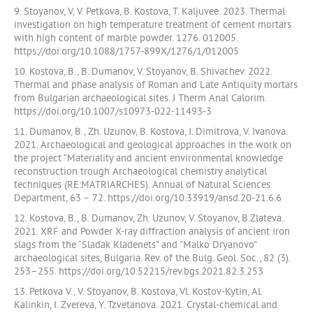
9. Stoyanov, V, V. Petkova, B. Kostovа, T. Kaljuvee. 2023. Thermal
investigation on high temperature treatment of cement mortars
with high content of marble powder. 1276. 012005.
https://doi.org/10.1088/1757-899X/1276/1/012005
10. Kostova, B., B. Dumanov, V. Stoyanov, B. Shivachev. 2022.
Thermal and phase analysis of Roman and Late Antiquity mortars
from Bulgarian archaeological sites. J Therm Anal Calorim.
https://doi.org/10.1007/s10973-022-11493-3
11. Dumanov, B., Zh. Uzunov, B. Kostova, I. Dimitrova, V. Ivanova.
2021. Archaeological and geological approaches in the work on
the project “Materiality and ancient environmental knowledge
reconstruction trough Archaeological chemistry analytical
techniques (RE:MATRIARCHES). Annual of Natural Sciences
Department, 63 – 72. https://doi.org/10.33919/ansd.20-21.6.6
12. Kostova, B., B. Dumanov, Zh. Uzunov, V. Stoyanov, B.Zlateva.
2021. XRF and Powder X-ray diffraction analysis of ancient iron
slags from the “Sladak Kladenets” and “Malko Dryanovo”
archaeological sites, Bulgaria. Rev. of the Bulg. Geol. Soc., 82 (3).
253–255. https://doi.org/10.52215/rev.bgs.2021.82.3.253
13. Petkova V., V. Stoyanov, B. Kostova, Vl. Kostov-Kytin, Al.
Kalinkin, I. Zvereva, Y. Tzvetanova. 2021. Crystal-chemical and