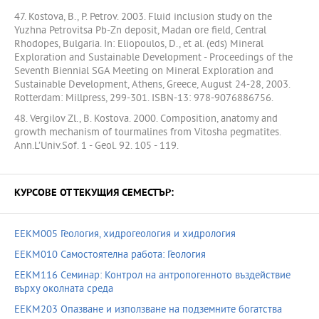
47. Kostova, B., P. Petrov. 2003. Fluid inclusion study on the
Yuzhna Petrovitsa Pb-Zn deposit, Madan ore field, Central
Rhodopes, Bulgaria. In: Eliopoulos, D., et al. (eds) Mineral
Exploration and Sustainable Development - Proceedings of the
Seventh Biennial SGA Meeting on Mineral Exploration and
Sustainable Development, Athens, Greece, August 24-28, 2003.
Rotterdam: Millpress, 299-301. ISBN-13: 978-9076886756.
48. Vergilov Zl., B. Kostova. 2000. Composition, anatomy and
growth mechanism of tourmalines from Vitosha pegmatites.
Ann.L’Univ.Sof. 1 - Geol. 92. 105 - 119.
КУРСОВЕ ОТ ТЕКУЩИЯ СЕМЕСТЪР:
EEKM005 Геология, хидрогеология и хидрология
EEKM010 Самостоятелна работа: Геология
EEKM116 Семинар: Контрол на антропогенното въздействие
върху околната среда
EEKM203 Опазване и използване на подземните богатства