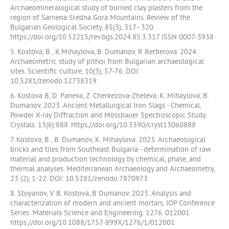
Archaeomineralogical study of burned clay plasters from the
region of Sarnena Sredna Gora Mountains. Review of the
Bulgarian Geological Society, 85(3), 317–320.
https://doi.org/10.52215/rev.bgs.2024.85.3.317 ISSN 0007-3938
5. Kostova, B., K.Mihaylova, B. Dumanov, R Berberova. 2024.
Archaeometric study of pithoi from Bulgarian archaeological
sites. Scientific culture, 10(3), 57-76. DOI:
10.5281/zenodo.12738319
6. Kostova B, D. Paneva, Z. Cherkezova-Zheleva, K. Mihaylova, B.
Dumanov. 2023. Ancient Metallurgical Iron Slags - Chemical,
Powder X-ray Diffraction and Mössbauer Spectroscopic Study.
Crystals. 13(6):888. https://doi.org/10.3390/cryst13060888
7. Kostova, B., B. Dumanov, K. Mihaylova. 2023. Archaeological
bricks and tiles from Southeast Bulgaria - determination of raw
material and production technology by chemical, phase, and
thermal analyses. Mediterranean Archaeology and Archaeometry,
23 (2), 1-22. DOI: 10.5281/zenodo.7870973
8. Stoyanov, V. B. Kostovа, B Dumanov. 2023. Analysis and
characterization of modern and ancient mortars. IOP Conference
Series: Materials Science and Engineering. 1276. 012001.
https://doi.org/10.1088/1757-899X/1276/1/012001