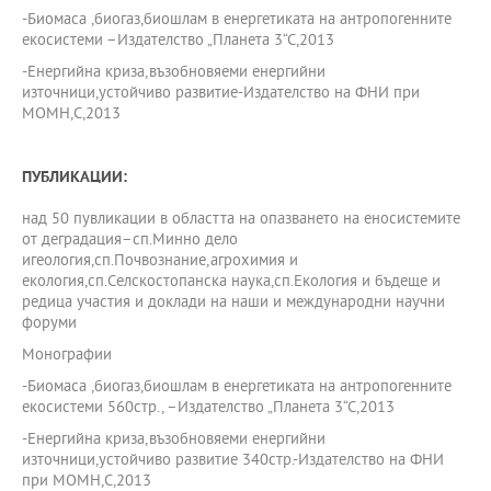
-Биомаса ,биогаз,биошлам в енергетиката на антропогенните
екосистеми –Издателство „Планета 3“С,2013
-Енергийна криза,възобновяеми енергийни
източници,устойчиво развитие-Издателство на ФНИ при
МОМН,С,2013
ПУБЛИКАЦИИ:
над 50 пувликации в областта на опазването на еносистемите
от деградация–сп.Минно дело
игеология,сп.Почвознание,агрохимия и
екология,сп.Селскостопанска наука,сп.Екология и бъдеще и
редица участия и доклади на наши и международни научни
форуми
Монографии
-Биомаса ,биогаз,биошлам в енергетиката на антропогенните
екосистеми 560стр., –Издателство „Планета 3“С,2013
-Енергийна криза,възобновяеми енергийни
източници,устойчиво развитие 340стр.-Издателство на ФНИ
при МОМН,С,2013