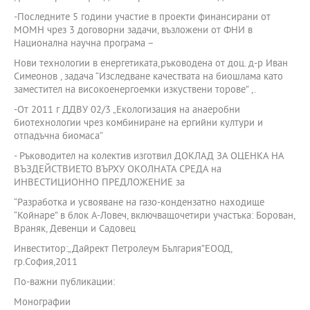
-Последните 5 години участие в проекти финансирани от
МОМН чрез 3 договорни задачи, възложени от ФНИ в
Национална научна програма –
Нови технологии в енергетиката,ръководена от доц. д-р Иван
Симеонов , задача “Изследване качествата на биошлама като
заместител на високоенергоемки изкуствени торове” ,.
-От 2011 г ДДВУ 02/3 „Екологизация на анаеробни
биотехнологии чрез комбиниране на ергийни култури и
отпадъчна биомаса“
- Ръководител на колектив изготвил ДОКЛАД ЗА ОЦЕНКА НА
ВЪЗДЕЙСТВИЕТО ВЪРХУ ОКОЛНАТА СРЕДА на
ИНВЕСТИЦИОННО ПРЕДЛОЖЕНИЕ за
“Разработка и усвояване на газо-кондензатно находище
“Койнаре” в блок А-Ловеч, включващочетири участъка: Борован,
Враняк, Девенци и Садовец
Инвеститор:„Дайрект Петролеум България”ЕООД,
гр.София,2011
По-важни публикации:
Монографии