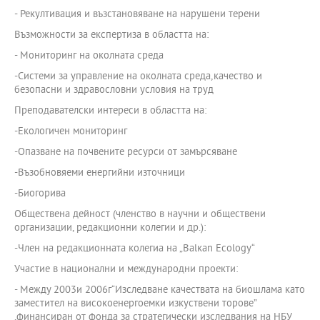
- Рекултивация и възстановяване на нарушени терени
Възможности за експертиза в областта на:
- Мониторинг на околната среда
-Системи за управление на околната среда,качество и
безопасни и здравословни условия на труд
Преподавателски интереси в областта на:
-Екологичен мониторинг
-Опазване на почвените ресурси от замърсяване
-Възобновяеми енергийни източници
-Биогорива
Обществена дейност (членство в научни и обществени
организации, редакционни колегии и др.):
-Член на редакционната колегиа на „Balкan Ecology“
Участие в национални и международни проекти:
- Между 2003и 2006г“Изследване качествата на биошлама като
заместител на високоенергоемки изкуствени торове”
,финансиран от фонда за стратегически изследвания на НБУ