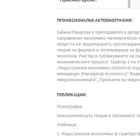
Приемно време:
ПРОФЕСИОНАЛНА АВТОБИОГРАФИЯ:
Събина Ракарова е преподавател в депар
направление икономико-математически м
областта на: моделирането, прогнозиран
теория на фирмата и оптимизиране на фи
монопола. Участва в публикуването на п
икономическите процеси”. Съавтор е на 
„Индустриална икономика (Industrial org
мениджъри (Managerial economics)”. Вод
микроикономиката”, „Принципи на макрои
ПУБЛИКАЦИИ:
Монография
Иикономическата теория в обучението по 
Учебници:
1. Индустриална икономика (в съавторство), С.