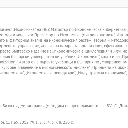
тамент „Икономика” на НБУ, Магистър по Икономическа кибернетика,
етоди и модели и Професор по Икономика (микроикономика). Автор 
ето и факторния анализ на икономическия растеж; теория и методол
рменото управление; анализ на пазарната организация, ефективност
ървото българско издание на „Икономическа енциклопедия” и „Речник
първия български университетски учебник „Икономикс”, както и на „П
anization)”. Автор е на първите учебници в България по „Микроиконо
и курсове „Въведение в икономическото мислене”, „Принципи на икон
кономиката”, „Икономика за мениджъри”, „Индустриална икономика”, „
Бизнес администрация (методика на преподаването във ВУ), С., Демак
, НБУ, 2012, гл. 1, 2, 3, 4, 6, 7, 8. 250 с.