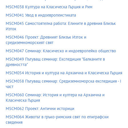
MSCM038 Култура на Класическа Гърция и Рим
MSCM041 Увод в индоевропеистиката
MSCM045 Самостоятелна работа: Елините в древния Близък
Изток
MSCM046 Проект: Древният Близък Изток и
средиземноморският свят
MSCM047 Семинар: Класическо и индоевропейко общество
MSCM049 Пътуващ семинар: Експедиция "Балканите в
древността"
MSCM054 История и култура на Архаична и Класическа Гърция
MSCM058 Пътуващ семинар: Средиземноморска експедиция - І
част
MSCM060 Семинар: История и култера на Архаична и
Класическа Гърция
MSCM062 Проект: Антични историци
MSCM064 Животът в гръко-римския свят по епиграфски
сведения