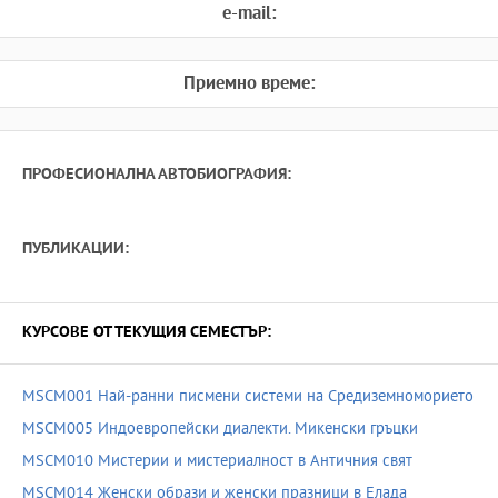
e-mail:
Приемно време:
ПРОФЕСИОНАЛНА АВТОБИОГРАФИЯ:
ПУБЛИКАЦИИ:
КУРСОВЕ ОТ ТЕКУЩИЯ СЕМЕСТЪР:
MSCM001 Най-ранни писмени системи на Средиземноморието
MSCM005 Индоевропейски диалекти. Микенски гръцки
MSCM010 Мистерии и мистериалност в Античния свят
MSCM014 Женски образи и женски празници в Елада