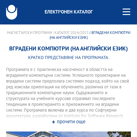
ЕЛЕКТРОНЕН КАТАЛОГ
МАГИСТЪРСКИ ПРОГРАМИ - КАТАЛОГ 2014/2015
| ВГРАДЕНИ КОМПЮТРИ
(НА АНГЛИЙСКИ ЕЗИК)
ВГРАДЕНИ КОМПЮТРИ (НА АНГЛИЙСКИ ЕЗИК)
КРАТКО ПРЕДСТАВЯНЕ НА ПРОГРАМАТА:
Програмата е с практическа насоченост в областта на
вградените компютърни системи. Успешното проектиране на
вградени системи предполага системен подход, който на свой
ред изисква ориентация на обучението, различна от тази в
традиционните компютърни науки. Съдържанието и
структурата на учебните курсове отразяват последните
тенденции в проектирането и приложението на вградени
системи. Програмата включва и два курса по Софтуерни
архитектури, разработени от Institute for Software Research
прочети още
към университета Carnegie Mellon University.
Обучението се провежда изцяло на английски език.